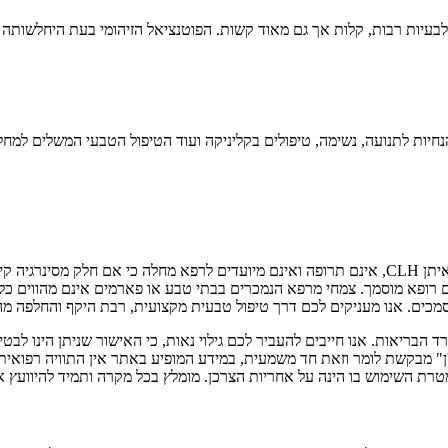
 לבעיות רבות, קלות אך גם מאוד קשות. הפוטנציאל הזיהומי בעת היחלשותה
חיות לתנועה, נשימה, טיפולים בקליניקה ועוד הטיפול הטבעי המשלים למח
צמחי המרפא ותוספי התזונה מבית היוצר של "נטורל ויז'ן" ובפיתוחו של טל איתן CLH, אינם תרופה ואינם 
ופא מוסמך. צמחי מרפא הנמכרים בבתי טבע או פארמים אינם מהווים כלי לרי
מכים. אנו מעניקים לכם דרך טיפול טבעית מקצועית, רבת היקף והחלפה מה
שרד הבריאות. אנו חייבים להעביר לכם גילוי נאות, כי האישור שניתן הינו 
'ן" מבקשת לומר וזאת חד משמעית, במידע המופיע באתר אין התוויה רפואית 
טרת השימוש בו הינה על אחריות הצרכן. מומלץ בכל מקרה ותמיד להיוועץ 