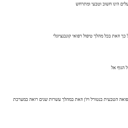
 הגוף אל
 בכתבה של גלי וינרב מתאריך 20.11.2014 אשר פורסם באתר "גלובס" https://www.globes.co.il/news/article.aspx?did=1000987556 הרפואה הטבעית בנטורל ויז'ן וזאת במהלך עשרות שנים רואה במערכת