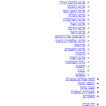
סרטן בלוטת הרוק
סרטן הלבלב
סרטן המעי הגס
סרטן הכליה
סרטן הערמונית
סרטן העור
סרטן הקיבה
סרטן השד
קרצינומה של התימוס
סרטן שלפוחית השתן
סרקומה
סרטן האשכים
לוקמיה
סרטן הפות
גידול דסמואיד
ליפומה
CLL
נוספים
מיצוי צמחים טבעיים
תוספי תזונה
מצבי מתח
הפעילות הגופנית
מאמרים
דף הבית