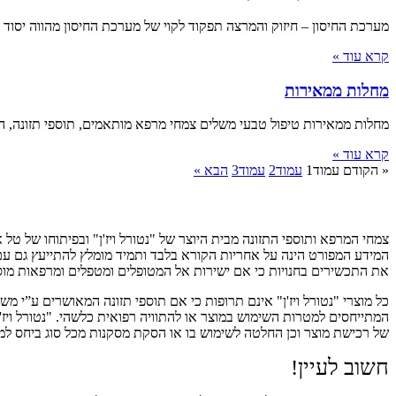
מערכת החיסון – חיזוק והמרצה תפקוד לקוי של מערכת החיסון מהווה יסוד
קרא עוד »
מחלות ממאירות
מחלות ממאירות טיפול טבעי משלים צמחי מרפא מותאמים, תוספי תזונה, הנ
קרא עוד »
« הקודם
עמוד
1
עמוד
2
עמוד
3
הבא »
הודעה לגולשים באתר
המידע המפורט הינה על אחריות הקורא בלבד ותמיד מומלץ להתייעץ גם עם ר
את התכשירים בחנויות כי אם ישירות אל המטופלים ומטפלים ומרפאות מוס
כל מוצרי "נטורל ויז'ן" אינם תרופות כי אם תוספי תזונה המאושרים ע”י מ
המתייחסים למטרות השימוש במוצר או להתוויה רפואית כלשהי. "נטורל ויז
של רכישת מוצר וכן החלטה לשימוש בו או הסקת מסקנות מכל סוג ביחס למ
חשוב לעיין!