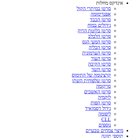
אינדקס מחלות
סרטן במיתרי הקול
אפנדימומה
סרטן הכבד
גידולים במוח
סרטן בלוטת הרוק
סרטן הלבלב
סרטן המעי הגס
סרטן הכליה
סרטן הערמונית
סרטן העור
סרטן הקיבה
סרטן השד
קרצינומה של התימוס
סרטן שלפוחית השתן
סרקומה
סרטן האשכים
לוקמיה
סרטן הפות
גידול דסמואיד
ליפומה
CLL
נוספים
מיצוי צמחים טבעיים
תוספי תזונה