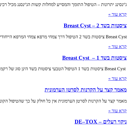
ג'ינסינג יתרונות – הטיפול התומך והמסייע למחלות קשות הג'ינסנג מכיל רכ
קרא עוד »
ציסטות בשד 2 – Breast Cyst
Breast Cyst ציסטות בשד 2 הטיפול דרך צמחי מרפא צמחי המרפא הייחודים של "נטורל ויז'ן" צמחי המרפא מהווים כלי דרמטי, מדהים ורב מערכתי לטיפול בבעיה
קרא עוד »
ציסטות בשד 1 – Breast Cyst
Breast Cyst ציסטות בשד 1 הטיפול הטבעי ציסטות בשד הינן סוג של רקמות בצורה של שקיקים המלאים בנוזל וממוקמים בתוך רקמת השד. הציסטות נוצרות מגידול
קרא עוד »
מאמר קצר על הקרנות לסרטן הערמונית
מאמר קצר על הקרנות לסרטן הערמונית אין כל חולק על כך שהטיפול הקונבנ
קרא עוד »
ניקוי רעלים – DE–TOX