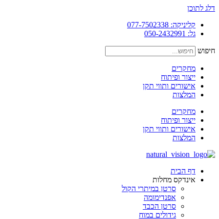
דלג לתוכן
קליניקה: 077-7502338
גל: 050-2432991
חיפוש
מחקרים
ייצור ופיתוח
אישורים ותווי תקן
המלצות
מחקרים
ייצור ופיתוח
אישורים ותווי תקן
המלצות
דף הבית
אינדקס מחלות
סרטן במיתרי הקול
אפנדימומה
סרטן הכבד
גידולים במוח