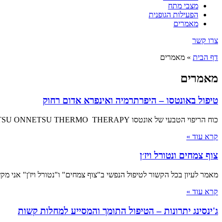
מצבי מתח
הפעילות הגופנית
מאמרים
צרו קשר
דף הבית
»
מאמרים
מאמרים
טיפול באונטסו – היפרתרמיה ואינפרא אדום רחוק
כוח הריפוי הטבעי של אונטסו THE HEALING POWER OF ONNETSU ONNETSU THERMO THERAPY תרפיית אונטסו HYPERTHERMIA AND FAR INFRA RED טיפול שפותח דרך הרפואה היפנית
קרא עוד »
צוף צמחים ונטורל ויז׳ן
מאמר לעיון בכל הקשור לטיפול הנפשי ב"צוף צמחים" ו"נטורל ויז'ן" אני 
קרא עוד »
ג'ינסינג יתרונות – הטיפול התומך והמסייע למחלות קשות