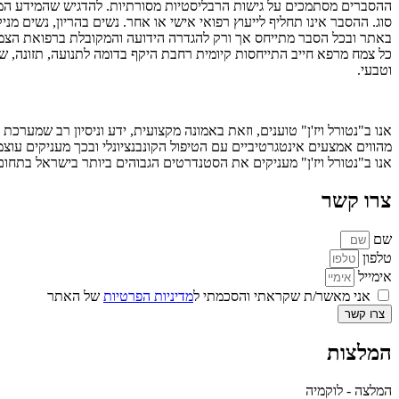
ההסברים מסתמכים על גישות הרבליסטיות מסורתיות. להדגיש שהמידע המובא
סוג. ההסבר אינו תחליף לייעוץ רפואי אישי או אחר. נשים בהריון, נשים מ
באתר ובכל הסבר מתייחס אך ורק להגדרה הידועה והמקובלת ברפואת הצמ
כל צמח מרפא חייב התייחסות קיומית רחבת היקף בדומה לתנועה, תזונה, שיט
וטבעי.
אנו ב"נטורל ויז'ן" טוענים, וזאת באמונה מקצועית, ידע וניסיון רב שמערכת
מהווים אמצעים אינטגרטיביים עם הטיפול הקונבנציונלי ובכך מעניקים עוצמ
אנו ב"נטורל ויז'ן" מעניקים את הסטנדרטים הגבוהים ביותר בישראל בתח
צרו קשר
שם
טלפון
אימייל
אני מאשר/ת שקראתי והסכמתי ל
מדיניות הפרטיות
של האתר
צרו קשר
המלצות
המלצה - לוקמיה