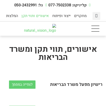
קליניקה: 077-7502338
גל: 050-2432991
מחקרים
ייצור ופיתוח
אישורים ותווי תקן
המלצות
מצבי מתח
דף הבית
תוספי תזונה
אינדקס מחלות
מיצוי צמחים טבעיים
הפעילות הגופנית
אישורים, תווי תקן ומשרד
הבריאות
רישיון מפעל משרד הבריאות
לצפייה במסמך