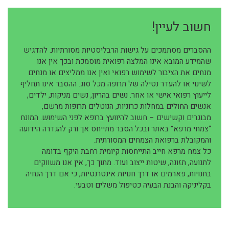
חשוב לעיין!
ההסברים מסתמכים על גישות הרבליסטיות מסורתיות. להדגיש
שהמידע המובא אינו המלצה רפואית מוסמכת ובכך אין אנו
מנחים את הציבור לשימוש רפואי ואין אנו ממליצים או מנחים
לשינוי או להעדר נטילה של תרופה מכל סוג. ההסבר אינו תחליף
לייעוץ רפואי אישי או אחר. נשים בהריון, נשים מניקות, ילדים,
אנשים החולים במחלות כרוניות, הנוטלים תרופות מרשם,
מבוגרים וקשישים – חשוב להיוועץ ברופא לפני השימוש. המונח
“צמחי מרפא” באתר ובכל הסבר מתייחס אך ורק להגדרה הידועה
והמקובלת ברפואת הצמחים המסורתית.
כל צמח מרפא חייב התייחסות קיומית רחבת היקף בדומה
לתנועה, תזונה, שיטות ייצוב ועוד. מתוך כך, אין אנו משווקים
בחנויות, פארמים או דרך חנויות אינטרנטיות, כי אם דרך הנחיה
בקליניקה והבנת הבעיה כטיפול משלים וטבעי.