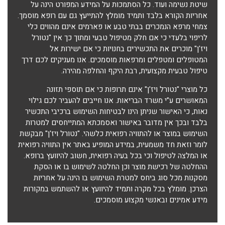
שיטת נשימה ועוד. כל הסתמכות על המידע המפורט הינה על
אחריות הקורא בלבד ותמיד מומלץ להתייעץ גם עם רופא מוסמך.
צמחי מרפא הנמכרים בבתי טבע או פארמים אינם מהווים כלי
לריפוי בלעדי כי אם חלק מטיפול טבעי ומתוך כך אין "נטורל
ויז'ן" מוכרים את התכשירים בחנויות כי אם ישירות אל
המטופלים ומטפלים ומרפאות מוסמכים. אנו מעניקים לכם דרך
טיפול טבעית מקצועית, רבת היקף והחלפה מהירה.
כל מוצרי "נטורל ויז'ן" אינם תרופות כי אם תוספי תזונה
המאושרים ע”י משרד הבריאות. אנו חייבים להעביר לכם גילוי
נאות, כי האישור שניתן הינו לבטיחות השימוש ברכיבי התכשיר
בלבד ובכך אין מדובר באישור ואסמכתא המתייחסים למטרות
השימוש במוצר או להתוויה רפואית כלשהי. "נטורל ויז'ן" מבקשת
לומר וזאת חד משמעית, במידע המופיע באתר אין התוויה רפואית
או המלצה לטיפול וכי בכל בעיה רפואית, חשוב להיוועץ ברופא.
ההחלטה של רכישת מוצר וכן החלטה לשימוש בו או הסקת
מסקנות מכל סוג ביחס למטרת השימוש בו הינה על אחריות
הצרכן. מומלץ בכל מקרה ותמיד להיוועץ או להשתמש במקורות
מידע אמינים ובאנשי מקצוע מוסמכים.