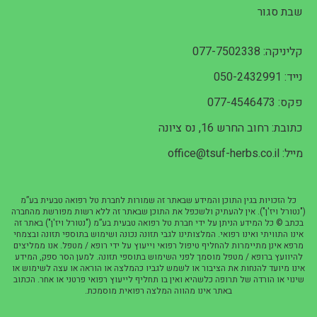
שבת סגור
קליניקה: 077-7502338
נייד: 050-2432991
פקס: 077-4546473
כתובת: רחוב החרש 16, נס ציונה
מייל: office@tsuf-herbs.co.il
כל הזכויות בגין התוכן והמידע שבאתר זה שמורות לחברת טל רפואה טבעית בע”מ
("נטורל ויז'ן"). אין להעתיק ולשכפל את התוכן שבאתר זה ללא רשות מפורשת מהחברה
בכתב © כל המידע הניתן על ידי חברת טל רפואה טבעית בע”מ ("נטורל ויז'ן") באתר זה
אינו התוויתי ואינו רפואי. המלצותינו לגבי תזונה נכונה ושימוש בתוספי תזונה ובצמחי
מרפא אינן מתיימרות להחליף טיפול רפואי וייעוץ על ידי רופא / מטפל. אנו ממליצים
להיוועץ ברופא / מטפל מוסמך לפני השימוש בתוספי תזונה. למען הסר ספק, המידע
אינו מיועד להנחות את הציבור או לשמש לגביו כהמלצה או הוראה או עצה לשימוש או
שינוי או הורדה של תרופה כלשהיא ואין בו תחליף לייעוץ רפואי פרטני או אחר. הכתוב
באתר אינו מהווה המלצה רפואית מוסמכת.