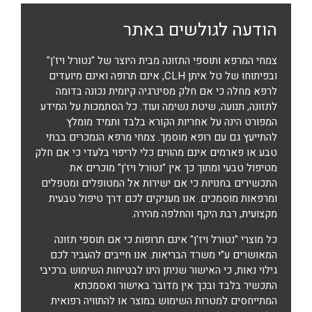
הודעה לגולשים באתר
צמחי המרפא ותוספי התזונה מבית היוצר של "נטורל ויז'ן"
ובפיתוחו של טל איתן CLH, אינם תרופה ואינם מיועדים
לרפא מחלה כי אם חלק מסינרגיה קיומית נכונה בדומה
לתזונה, תנועה, שיטת נשימה ועוד. כל הסתמכות על המידע
המפורט הינה על אחריות הקורא בלבד ותמיד מומלץ
להתייעץ גם עם רופא מוסמך. צמחי מרפא הנמכרים בבתי
טבע או פארמים אינם מהווים כלי לריפוי בלעדי כי אם חלק
מטיפול טבעי ומתוך כך אין "נטורל ויז'ן" מוכרים את
התכשירים בחנויות כי אם ישירות אל המטופלים ומטפלים
ומרפאות מוסמכים. אנו מעניקים לכם דרך טיפול טבעית
מקצועית, רבת היקף והחלפה מהירה.
כל מוצרי "נטורל ויז'ן" אינם תרופות כי אם תוספי תזונה
המאושרים ע”י משרד הבריאות. אנו חייבים להעביר לכם
גילוי נאות, כי האישור שניתן הינו לבטיחות השימוש ברכיבי
התכשיר בלבד ובכך אין מדובר באישור ואסמכתא
המתייחסים למטרות השימוש במוצר או להתוויה רפואית