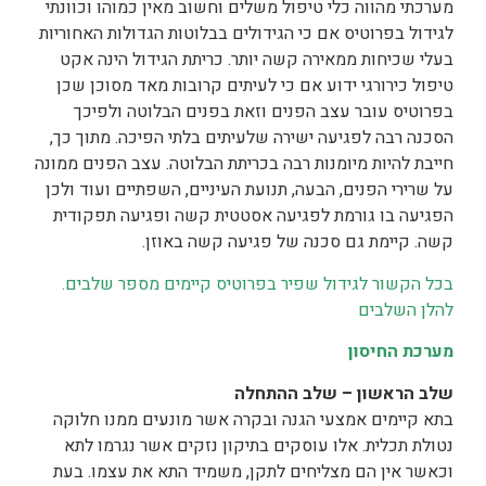
מערכתי מהווה כלי טיפול משלים וחשוב מאין כמוהו וכוונתי
לגידול בפרוטיס אם כי הגידולים בבלוטות הגדולות האחוריות
בעלי שכיחות ממאירה קשה יותר. כריתת הגידול הינה אקט
טיפול כירורגי ידוע אם כי לעיתים קרובות מאד מסוכן שכן
בפרוטיס עובר עצב הפנים וזאת בפנים הבלוטה ולפיכך
הסכנה רבה לפגיעה ישירה שלעיתים בלתי הפיכה. מתוך כך,
חייבת להיות מיומנות רבה בכריתת הבלוטה. עצב הפנים ממונה
על שרירי הפנים, הבעה, תנועת העיניים, השפתיים ועוד ולכן
הפגיעה בו גורמת לפגיעה אסטטית קשה ופגיעה תפקודית
קשה. קיימת גם סכנה של פגיעה קשה באוזן.
בכל הקשור לגידול שפיר בפרוטיס קיימים מספר שלבים.
להלן השלבים
מערכת החיסון
שלב הראשון – שלב ההתחלה
בתא קיימים אמצעי הגנה ובקרה אשר מונעים ממנו חלוקה
נטולת תכלית. אלו עוסקים בתיקון נזקים אשר נגרמו לתא
וכאשר אין הם מצליחים לתקן, משמיד התא את עצמו. בעת