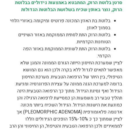
סרטן בלוטת הרוק, המתבטא באמצעות גידולים בבלוטת
הרוק, נוצר באופן שכיח בשלושת הבלוטות הגדולות
בלוטת בת האוזן המכונה פרוטיס ומיקומה באזורי הלחי
בסמוך לאוזן.
בלוטת הרוק התת לסתית הממוקמת באזור השיניים
הטוחנות הקדמיות.
בלוטת הרוק התת לשונית הממוקמת באזור הפה
הקדמי.
לציין שמערכת החיסון הייתה הגורם הממונה והמגן שלא
מאפשר לתאים לגדול ללא בקרה ולכן הוא גם המושא
הטיפולי, בין היתר של הרפואה הטבעית. מערכת החיסון
בדומה למערכת הגנה ממונה על עצירת הפרוגרסיה ומניעת
הגידול ואף נסיגת הגידול. מתוך כך הרפואה הטבעית הינה
תהליך טבעי רב משמעות הן כמסייעת לרפואה הרגילה והן
כמונעת את הישנות הגידול. הגידול השכיח ביותר מכונה
אדנומה פלאומורפית (PLEOMORPHIC ADENOMA) אך
לציין שמתוך כך כ 10%-15% הופכים הגידולים הללו
לממאירים ולכן הרפואה הטבעית והטיפול, הן החיסוני והן הרב