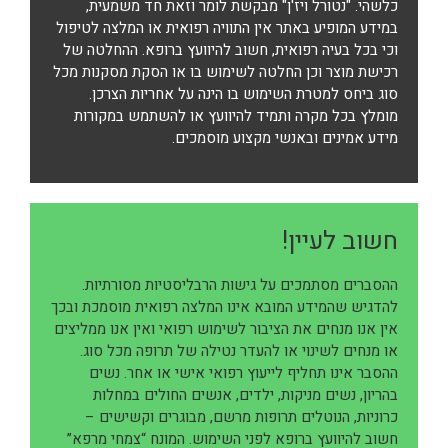
כלשהי. "נטורל ויז'ן" מבקשת לומר וזאת חד משמעית,
במידע המופיע באתר אין התוויה רפואית או המלצה לטיפול
וכי בכל בעיה רפואית, חשוב להיוועץ ברופא. ההחלטה של
רכישת מוצר וכן החלטה לשימוש בו או הסקת מסקנות מכל
סוג ביחס למטרת השימוש בו הינה על אחריות הצרכן.
מומלץ בכל מקרה ותמיד להיוועץ או להשתמש במקורות
מידע אמינים ובאנשי מקצוע מוסמכים.
חשוב לעיין!
ההסברים מסתמכים על גישות הרבליסטיות מסורתיות.
להדגיש שהמידע המובא אינו המלצה רפואית מוסמכת ובכך
אין אנו מנחים את הציבור לשימוש רפואי ואין אנו ממליצים
או מנחים לשינוי או להעדר נטילה של תרופה מכל סוג.
ההסבר אינו תחליף לייעוץ רפואי אישי או אחר. נשים
בהריון, נשים מניקות, ילדים, אנשים החולים במחלות
כרוניות, הנוטלים תרופות מרשם, מבוגרים וקשישים –
חשוב להיוועץ ברופא לפני השימוש. המונח “צמחי מרפא”