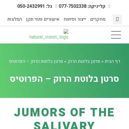
קליניקה: 077-7502338
גל: 050-2432991
מחקרים
ייצור ופיתוח
אישורים ותווי תקן
המלצות
מצבי מתח
דף הבית
תוספי תזונה
אינדקס מחלות
מיצוי צמחים טבעיים
הפעילות הגופנית
דף הבית
»
סרטן בלוטת הרוק
»
סרטן בלוטת הרוק – הפרוטיס
סרטן בלוטת הרוק – הפרוטיס
JUMORS OF THE
SALIVARY