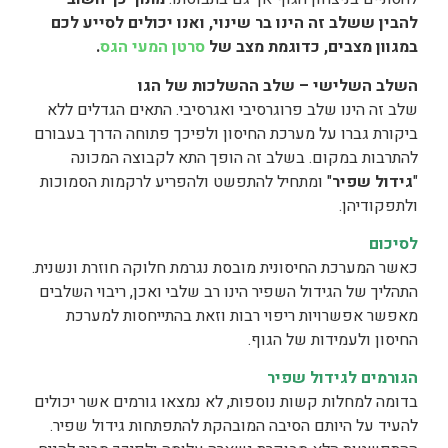
להבין ששלב זה הינו בר שינוי, ואנו יכולים לסייע לכם
במגוון מצבים, כדוגמת מצב של
סרטן המעי הגס
.
השלב השלישי – שלב ההשלכות של הגו
שלב זה הינו שלב פרוגרסיבי ואגרסיבי. התאים הגדלים ללא
ביקורת גברו על מערכת החיסון ולפיכך פתוחה הדרך בעבורם
להתרבות במקום. בשלב זה הופך התא לקבוצה המכונה
"
גידול שפיר
" ומתחיל להתפשט ולהפריע לרקמות הסמוכות
ולתפקודיהן.
לסיכום
כאשר המערכת החיסונית מובסת נגרמת חלוקה חוזרת ונשנית.
התהליך של הגידול השפיר הינו רב שלבי ואכן, ריבוי השלבים
מאפשר אפשרויות ריפוי רבות וזאת בהתייחסות למערכת
החיסון ולעמידות של הגוף.
הגורמים לגידול שפיר
בדומה למחלות קשות נוספות, לא נמצאו גורמים אשר יכולים
להעיד על היותם הסיבה המובהקת להתפתחות גידול שפיר.