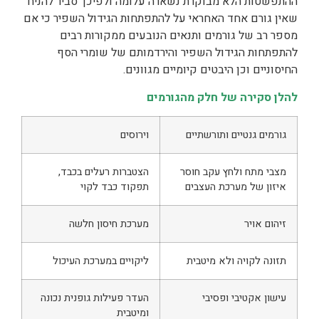
ההתפשטות הלא מבוקרת נשארה עלומה ולפיכך סביר להניח
שאין גורם אחד האחראי על להתפתחות הגידול השפיר כי אם
מספר רב של גורמים ותנאים הנובעים ממקורות רבים
להתפתחות הגידול השפיר והירדמותם של שומרי הסף
החיסוניים וכן היבטים קיומיים מגוונים.
להלן סקירה של חלק מהגורמים
גורמים גנטיים ותורשתיים
וירוסים
מצבי מתח ולחץ עקב חוסר
הצטברות רעלים בכבד,
איזון של מערכת העצבים
תפקוד כבד לקוי
זיהום אויר
מערכת חיסון חלשה
תזונה לקויה ולא מיטבית
ליקויים במערכת העיכול
עישון אקטיבי ופסיבי
העדר פעילות גופנית נכונה
ומיטבית