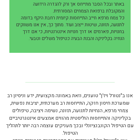
באתר ובכל הסבר מתייחס אך ורק להגדרה הידועה
והמקובלת ברפואת הצמחים המסורתית.
כל צמח מרפא חייב התייחסות קיומית רחבת היקף בדומה
לתנועה, תזונה, שיטות ייצוב ועוד. מתוך כך, אין אנו משווקים
בחנויות, פארמים או דרך חנויות אינטרנטיות, כי אם דרך
הנחיה בקליניקה והבנת הבעיה כטיפול משלים וטבעי.
אנו ב"נטורל ויז'ן" טוענים, וזאת באמונה מקצועית, ידע וניסיון רב
שמערכת חיסון חזקה, התייחסות רב מערכתית, יציבות נפשית,
צמחי מרפא, הנחיות לתנועה, תזונה, נשימה ויציבה, טיפולים
בקליניקה והתייחסות הוליסטית מהווים אמצעים אינטגרטיביים
עם הטיפול הקונבנציונלי ובכך מעניקים עוצמה רבה יותר לתהליך
הטיפול.