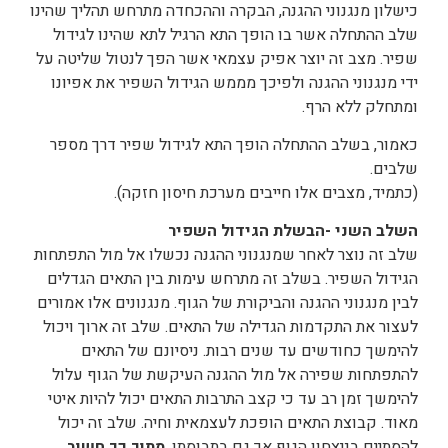
כישלון מנגנוני ההגנה, הבקרה וההכחדה מתרחש תהליך שהינו
שלב ההתחלה אשר בו הופך התא הרגיל לתא שהינו לגידול
שפיר. מצב זה יוצר אפיק עצמאי אשר הפך לנטול שליטה על
ידי מנגנוני ההגנה ולפיכך מממש הגידול השפיר את אפיונו
ומתחלק ללא הרף.
כאמור, בשלב ההתחלה הופך התא לגידול שפיר דרך מספר
שלבים.
(כתמיד, מצבים אלו חייבים מערכת חיסון חזקה).
השלב השני -הבשלת הגידול השפיר
שלב זה נוצר לאחר שמנגנוני ההגנה נכשלו אל מול התפתחות
הגידול השפיר. בשלב זה מתרחש עימות בין התאים הגדלים
לבין מנגנוני ההגנה והביקורת של הגוף. מנגנונים אלו אמורים
לעצור את התקדמות הגדילה של התאים. שלב זה ארוך ויכול
להימשך כחודשים עד שנים רבות. ניסיונם של התאים
להתפתחות שפירה אל מול ההגנה העיקשת של הגוף עלול
להימשך זמן רב עד כי קצב התרבות התאים יכול להיות איטי
מאוד. קבוצת התאים הופכת לעצמאית וחיה. שלב זה יכול
להסתיים בניצחון הגוף אך גם בתבוסתו.
מתוך כך חשוב