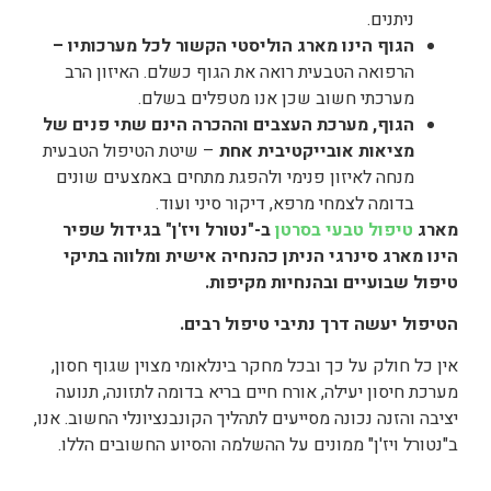
ניתנים.
הגוף הינו מארג הוליסטי הקשור לכל מערכותיו –
הרפואה הטבעית רואה את הגוף כשלם. האיזון הרב
מערכתי חשוב שכן אנו מטפלים בשלם.
הגוף, מערכת העצבים וההכרה הינם שתי פנים של
מציאות אובייקטיבית אחת
– שיטת הטיפול הטבעית
מנחה לאיזון פנימי ולהפגת מתחים באמצעים שונים
בדומה לצמחי מרפא, דיקור סיני ועוד.
מארג
טיפול טבעי בסרטן
ב-"נטורל ויז'ן" בגידול שפיר
הינו מארג סינרגי הניתן כהנחיה אישית ומלווה בתיקי
טיפול שבועיים ובהנחיות מקיפות.
הטיפול יעשה דרך נתיבי טיפול רבים.
אין כל חולק על כך ובכל מחקר בינלאומי מצוין שגוף חסון,
מערכת חיסון יעילה, אורח חיים בריא בדומה לתזונה, תנועה
יציבה והזנה נכונה מסייעים לתהליך הקונבנציונלי החשוב. אנו,
ב"נטורל ויז'ן" ממונים על ההשלמה והסיוע החשובים הללו.