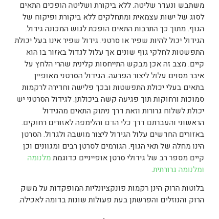
משתבש ונעדר שליטה. ללא ביקורת ושליטה הופכים התאים
לסוג של ישות עצמאית ומתחלקים ללא ביקורת ופיקוח של
הגוף. מתוך כך התרבות התאים הופכת לגוש המכונה גידול.
הגידול יכול להיות שפיר או סרטני. גידול שפיר אינו בעל יכולת
התפשטות לחלקי גוף שונים אך עלול לגדול באזור בו הוא
קיים. מצב זה אכן מבקש התייחסות קלינית שהרי הלחץ על
איבר מסוים עלול ליצור הפרעה. הגידול הסרטני מאופיין
בתאים בעלי יכולת התפשטות ובכך פלישה וחדירה לרקמות
סמוכות ורחוקות תוך פגיעה קשה ביכולתן. לגידול הסרטני יש
יכולת לשלוח גרורות וזאת דרך ניתוק התאים מהגידול
הראשוני והעברתם דרך כלי הדם והלימפה לאזורים רחוקים.
באזורים החדשים עלול הגידול ליצור מושבה ולגדול. הסרטן
הינו מחלה של תאי הגוף. הגורמים לסרטן רבים ומגוונים וכן
קיים מספר רב של גידולי סרטן אופייניים כדוגמת
מלנומה
ומלנומה גרורתית
.
בלוטות הרוק הינן רקמות פונקציונליות המופקדות על משק
הרוק והנוזלים והפרשתן בעת פעולות שונות בדומה לאכילה.