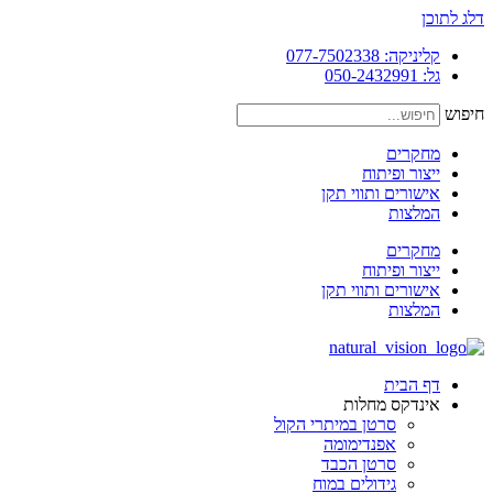
דלג לתוכן
קליניקה: 077-7502338
גל: 050-2432991
חיפוש
מחקרים
ייצור ופיתוח
אישורים ותווי תקן
המלצות
מחקרים
ייצור ופיתוח
אישורים ותווי תקן
המלצות
דף הבית
אינדקס מחלות
סרטן במיתרי הקול
אפנדימומה
סרטן הכבד
גידולים במוח