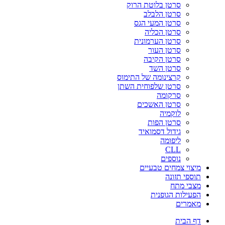
סרטן בלוטת הרוק
סרטן הלבלב
סרטן המעי הגס
סרטן הכליה
סרטן הערמונית
סרטן העור
סרטן הקיבה
סרטן השד
קרצינומה של התימוס
סרטן שלפוחית השתן
סרקומה
סרטן האשכים
לוקמיה
סרטן הפות
גידול דסמואיד
ליפומה
CLL
נוספים
מיצוי צמחים טבעיים
תוספי תזונה
מצבי מתח
הפעילות הגופנית
מאמרים
דף הבית