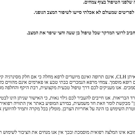
שלפני הטיפול בצוף צמחים.
 לפריטים שמעולם לא אכלתי סייעו לשיפור המצב הגופני.
ון חביב לרועי המדקר שכל טיפול בן שעה וחצי שיפר את המצב.
צמחי המרפא ותוספי התזונה מבית היוצר של "נטורל ויז'ן" ובפיתוחו של טל איתן CLH, אינם תרופה ואינם 
ופא מוסמך. צמחי מרפא הנמכרים בבתי טבע או פארמים אינם מהווים כלי לרי
מכים. אנו מעניקים לכם דרך טיפול טבעית מקצועית, רבת היקף והחלפה מה
שרד הבריאות. אנו חייבים להעביר לכם גילוי נאות, כי האישור שניתן הינו 
'ן" מבקשת לומר וזאת חד משמעית, במידע המופיע באתר אין התוויה רפואית 
טרת השימוש בו הינה על אחריות הצרכן. מומלץ בכל מקרה ותמיד להיוועץ 
 אינו המלצה רפואית מוסמכת ובכך אין אנו מנחים את הציבור לשימוש רפוא