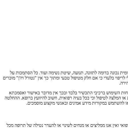
מיועדים לרפא מחלה כי אם חלק מסינרגיה קיומית נכונה בדומה לתזונה, תנועה, שיטת נשימה ועוד. כל הסתמכות על
פוי בלעדי כי אם חלק מטיפול טבעי ומתוך כך אין "נטורל ויז'ן" מוכרים
ירה.
לבטיחות השימוש ברכיבי התכשיר בלבד ובכך אין מדובר באישור ואסמכתא
או המלצה לטיפול וכי בכל בעיה רפואית, חשוב להיוועץ ברופא. ההחלטה
או להשתמש במקורות מידע אמינים ובאנשי מקצוע מוסמכים.
י ואין אנו ממליצים או מנחים לשינוי או להעדר נטילה של תרופה מכל