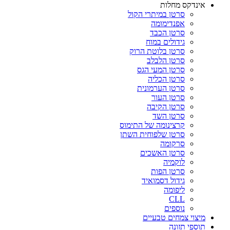
אינדקס מחלות
סרטן במיתרי הקול
אפנדימומה
סרטן הכבד
גידולים במוח
סרטן בלוטת הרוק
סרטן הלבלב
סרטן המעי הגס
סרטן הכליה
סרטן הערמונית
סרטן העור
סרטן הקיבה
סרטן השד
קרצינומה של התימוס
סרטן שלפוחית השתן
סרקומה
סרטן האשכים
לוקמיה
סרטן הפות
גידול דסמואיד
ליפומה
CLL
נוספים
מיצוי צמחים טבעיים
תוספי תזונה