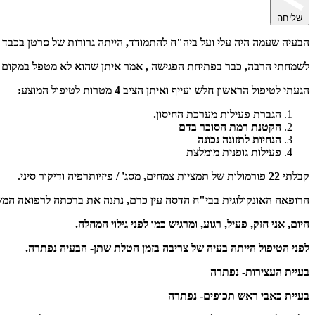
שליחה
הבעיה שעמה היה עלי ועל ביה"ח להתמודד, הייתה גרורות של סרטן בכבד ובלבלב. מקורן במל
לשמחתי הרבה, כבר בפתיחת הפגישה , אמר איתן שהוא לא מטפל במקום 
הגעתי לטיפול הראשון חלש ועייף ואיתן הציב 4 מטרות לטיפול המוצע:
הגברת פעילות מערכת החיסון.
הקטנת רמת הסוכר בדם
הנחיות לתזונה נכונה
פעילות גופנית מומלצת
קבלתי 22 פורמולות של תמציות צמחים, מסג' / פיזיותרפיה ודיקור סיני.
הרופאה האונקולוגית בבי"ח הדסה עין כרם, נתנה את ברכתה לרפואה המש
היום, אני חזק, פעיל, רגוע, ומרגיש כמו לפני גילוי המחלה.
לפני הטיפול הייתה בעיה של צריבה ב
בעיית העצירות- נפתרה
בעיית כאבי ראש תכופים- נפתרה