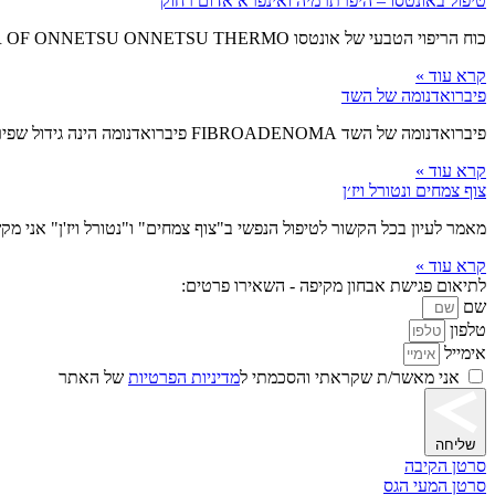
טיפול באונטסו – היפרתרמיה ואינפרא אדום רחוק
כוח הריפוי הטבעי של אונטסו THE HEALING POWER OF ONNETSU ONNETSU THERMO השאירו פרטים לתיאום פגישת אבחון מקיפה שם טלפון אני מאשר/ת שקראתי והסכמתי למדיניות
קרא עוד »
פיברואדנומה של השד
פיברואדנומה של השד FIBROADENOMA פיברואדנומה הינה גידול שפיר שהינו הגדלה של תאים בתוך רקמה תקינה. הגידול אינו פוגע בה ואף אינו יוצר גרורותיות באיברים מרוחקים
קרא עוד »
צוף צמחים ונטורל ויז׳ן
מאמר לעיון בכל הקשור לטיפול הנפשי ב"צוף צמחים" ו"נטורל ויז'ן" אני 
קרא עוד »
לתיאום פגישת אבחון מקיפה - השאירו פרטים:
שם
טלפון
אימייל
אני מאשר/ת שקראתי והסכמתי ל
מדיניות הפרטיות
של האתר
שליחה
סרטן הקיבה
סרטן המעי הגס