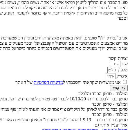
סוג. ההסבר אינו תחליף לייעוץ רפואי אישי או אחר. נשים בהריון, נשים מ
באתר ובכל הסבר מתייחס אך ורק להגדרה הידועה והמקובלת ברפואת הצמ
כל צמח מרפא חייב התייחסות קיומית רחבת היקף בדומה לתנועה, תזונה, שיט
וטבעי.
אנו ב"נטורל ויז'ן" טוענים, וזאת באמונה מקצועית, ידע וניסיון רב שמערכת
מהווים אמצעים אינטגרטיביים עם הטיפול הקונבנציונלי ובכך מעניקים עוצמ
אנו ב"נטורל ויז'ן" מעניקים את הסטנדרטים הגבוהים ביותר בישראל בתח
יצירת קשר
שם
טלפון
אימייל
אני מאשר/ת שקראתי והסכמתי ל
מדיניות הפרטיות
של האתר
צרו קשר
המלצה - סרטן הכבד והלבלב
סרטן כבד ולבלב גרורתי 10/10/20 לכבוד צוף צמחים לפני כחודש וחצי, נפגשתי לראשונה עם איתן טל לפגישה...
המלצה - סרטן הכבד
סרטן כבד גרורתי לאיתן וגל היקרים צוף צמחים אני הגעתי לאיתן צוף צמחים
המלצה - סרטן הכבד
סרטן גרורתי בכבד 1.9.19 הגענו ל"צוף צמחים" ולאיתן ספציפית מאחר שאימא שלי סובלת כבר 10 שנים מסרטן...
אולי יעניין אותך גם