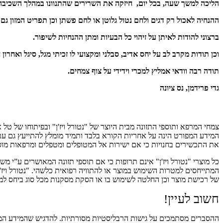
הליכה למשך שעה, בכל יום, חיזקה את השרירים שהתנוונו במהלך השכיבה 
ההנחיה לאכול רק דגים ולחם נטול גלוטן או לחם פשתן וכן תפריט המזון גם
ברצוני להודות לאיתן על זיהוי כל הבעיות ומתן ההנחיות לשיפור.
וכן תודות מקרב לב על יחס אדיב, סבלני ומקצועי לו זכיתי מגל, סיגל ואחר
תודה רבה וודאי אמליץ למכרי וידידי על צוף צמחים.
גדי פרידמן, נס ציונה
הודעה לגולשים באתר
המידע המפורט הינה על אחריות הקורא בלבד ותמיד מומלץ להתייעץ גם עם ר
את התכשירים בחנויות כי אם ישירות אל המטופלים ומטפלים ומרפאות מוס
כל מוצרי "נטורל ויז'ן" אינם תרופות כי אם תוספי תזונה המאושרים ע”י מ
המתייחסים למטרות השימוש במוצר או להתוויה רפואית כלשהי. "נטורל ויז
של רכישת מוצר וכן החלטה לשימוש בו או הסקת מסקנות מכל סוג ביחס למ
חשוב לעיין!
ההסברים מסתמכים על גישות הרבליסטיות מסורתיות. להדגיש שהמידע המובא