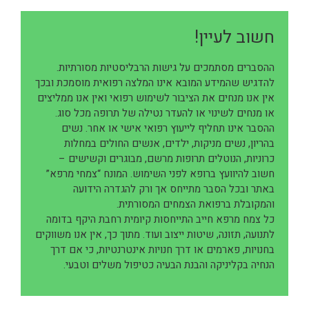
חשוב לעיין!
ההסברים מסתמכים על גישות הרבליסטיות מסורתיות.
להדגיש שהמידע המובא אינו המלצה רפואית מוסמכת ובכך
אין אנו מנחים את הציבור לשימוש רפואי ואין אנו ממליצים
או מנחים לשינוי או להעדר נטילה של תרופה מכל סוג.
ההסבר אינו תחליף לייעוץ רפואי אישי או אחר. נשים
בהריון, נשים מניקות, ילדים, אנשים החולים במחלות
כרוניות, הנוטלים תרופות מרשם, מבוגרים וקשישים –
חשוב להיוועץ ברופא לפני השימוש. המונח “צמחי מרפא”
באתר ובכל הסבר מתייחס אך ורק להגדרה הידועה
והמקובלת ברפואת הצמחים המסורתית.
כל צמח מרפא חייב התייחסות קיומית רחבת היקף בדומה
לתנועה, תזונה, שיטות ייצוב ועוד. מתוך כך, אין אנו משווקים
בחנויות, פארמים או דרך חנויות אינטרנטיות, כי אם דרך
הנחיה בקליניקה והבנת הבעיה כטיפול משלים וטבעי.