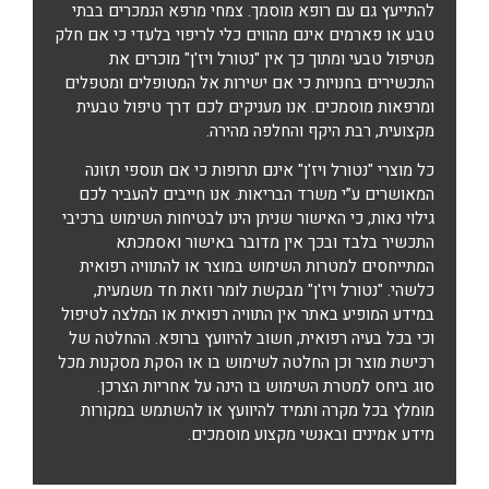
להתייעץ גם עם רופא מוסמך. צמחי מרפא הנמכרים בבתי
טבע או פארמים אינם מהווים כלי לריפוי בלעדי כי אם חלק
מטיפול טבעי ומתוך כך אין "נטורל ויז'ן" מוכרים את
התכשירים בחנויות כי אם ישירות אל המטופלים ומטפלים
ומרפאות מוסמכים. אנו מעניקים לכם דרך טיפול טבעית
מקצועית, רבת היקף והחלפה מהירה.
כל מוצרי "נטורל ויז'ן" אינם תרופות כי אם תוספי תזונה
המאושרים ע”י משרד הבריאות. אנו חייבים להעביר לכם
גילוי נאות, כי האישור שניתן הינו לבטיחות השימוש ברכיבי
התכשיר בלבד ובכך אין מדובר באישור ואסמכתא
המתייחסים למטרות השימוש במוצר או להתוויה רפואית
כלשהי. "נטורל ויז'ן" מבקשת לומר וזאת חד משמעית,
במידע המופיע באתר אין התוויה רפואית או המלצה לטיפול
וכי בכל בעיה רפואית, חשוב להיוועץ ברופא. ההחלטה של
רכישת מוצר וכן החלטה לשימוש בו או הסקת מסקנות מכל
סוג ביחס למטרת השימוש בו הינה על אחריות הצרכן.
מומלץ בכל מקרה ותמיד להיוועץ או להשתמש במקורות
מידע אמינים ובאנשי מקצוע מוסמכים.