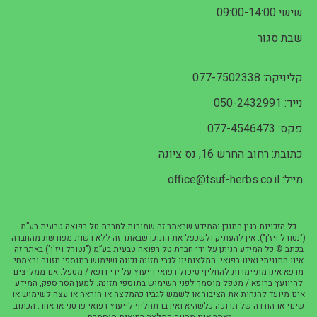
שישי 09:00-14:00
שבת סגור
קליניקה: 077-7502338
נייד: 050-2432991
פקס: 077-4546473
כתובת: רחוב החרש 16, נס ציונה
מייל: office@tsuf-herbs.co.il
כל הזכויות בגין התוכן והמידע שבאתר זה שמורות לחברת טל רפואה טבעית בע”מ
("נטורל ויז'ן"). אין להעתיק ולשכפל את התוכן שבאתר זה ללא רשות מפורשת מהחברה
בכתב © כל המידע הניתן על ידי חברת טל רפואה טבעית בע”מ ("נטורל ויז'ן") באתר זה
אינו התוויתי ואינו רפואי. המלצותינו לגבי תזונה נכונה ושימוש בתוספי תזונה ובצמחי
מרפא אינן מתיימרות להחליף טיפול רפואי וייעוץ על ידי רופא / מטפל. אנו ממליצים
להיוועץ ברופא / מטפל מוסמך לפני השימוש בתוספי תזונה. למען הסר ספק, המידע
אינו מיועד להנחות את הציבור או לשמש לגביו כהמלצה או הוראה או עצה לשימוש או
שינוי או הורדה של תרופה כלשהיא ואין בו תחליף לייעוץ רפואי פרטני או אחר. הכתוב
באתר אינו מהווה המלצה רפואית מוסמכת.