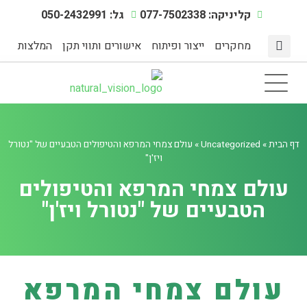
קליניקה: 077-7502338
גל: 050-2432991
מחקרים
ייצור ופיתוח
אישורים ותווי תקן
המלצות
מצבי מתח
דף הבית
תוספי תזונה
אינדקס מחלות
מיצוי צמחים טבעיים
הפעילות הגופנית
דף הבית
»
Uncategorized
»
עולם צמחי המרפא והטיפולים הטבעיים של "נטורל
ויז'ן"
עולם צמחי המרפא והטיפולים
הטבעיים של "נטורל ויז'ן"
עולם צמחי המרפא