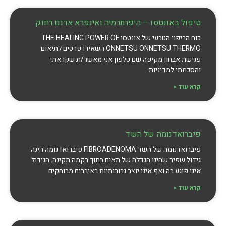
טיפול באונטסו – היפרתרמיה ואינפרא אדום רחוק
כוח הריפוי הטבעי של אונטסו THE HEALING POWER OF
ONNETSU ONNETSU THERMO השאירו פרטים לתיאום
פגישת אבחון מקיפה שם טלפון אני מאשר/ת שקראתי
והסכמתי למדיניות
קרא עוד »
פיברואדנומה של השד
פיברואדנומה של השד FIBROADENOMA פיברואדנומה הינה
גידול שפיר שהינו הגדלה של תאים בתוך רקמה תקינה. הגידול
אינו פוגע בה ואף אינו יוצר גרורותיות באיברים מרוחקים
קרא עוד »