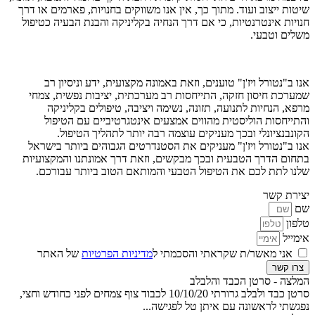
שיטות ייצוב ועוד. מתוך כך, אין אנו משווקים בחנויות, פארמים או דרך
חנויות אינטרנטיות, כי אם דרך הנחיה בקליניקה והבנת הבעיה כטיפול
משלים וטבעי.
אנו ב"נטורל ויז'ן" טוענים, וזאת באמונה מקצועית, ידע וניסיון רב
שמערכת חיסון חזקה, התייחסות רב מערכתית, יציבות נפשית, צמחי
מרפא, הנחיות לתנועה, תזונה, נשימה ויציבה, טיפולים בקליניקה
והתייחסות הוליסטית מהווים אמצעים אינטגרטיביים עם הטיפול
הקונבנציונלי ובכך מעניקים עוצמה רבה יותר לתהליך הטיפול.
אנו ב"נטורל ויז'ן" מעניקים את הסטנדרטים הגבוהים ביותר בישראל
בתחום הדרך הטבעית ובכך מבקשים, וזאת דרך אמונתנו והמקצועיות
שלנו לתת לכם את הטיפול הטבעי והמותאם הטוב ביותר עבורכם.
יצירת קשר
שם
טלפון
אימייל
אני מאשר/ת שקראתי והסכמתי ל
מדיניות הפרטיות
של האתר
צרו קשר
המלצה - סרטן הכבד והלבלב
סרטן כבד ולבלב גרורתי 10/10/20 לכבוד צוף צמחים לפני כחודש וחצי,
נפגשתי לראשונה עם איתן טל לפגישה...