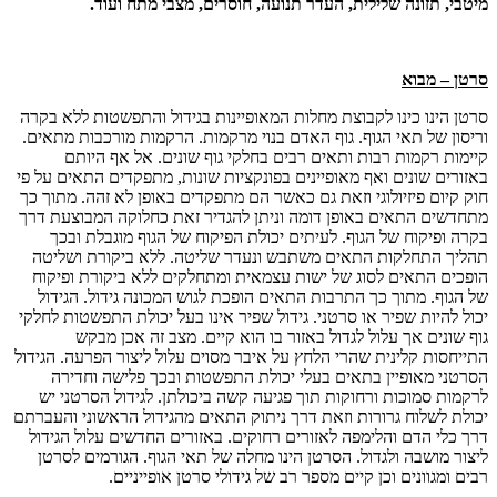
מיטבי, תזונה שלילית, העדר תנועה, חוסרים, מצבי מתח ועוד.
סרטן – מבוא
סרטן הינו כינו לקבוצת מחלות המאופיינות בגידול והתפשטות ללא בקרה
וריסון של תאי הגוף. גוף האדם בנוי מרקמות. הרקמות מורכבות מתאים.
קיימות רקמות רבות ותאים רבים בחלקי גוף שונים. אל אף היותם
באזורים שונים ואף מאופיינים בפונקציות שונות, מתפקדים התאים על פי
חוק קיום פיזיולוגי וזאת גם כאשר הם מתפקדים באופן לא זהה. מתוך כך
מתחדשים התאים באופן דומה וניתן להגדיר זאת כחלוקה המבוצעת דרך
בקרה ופיקוח של הגוף. לעיתים יכולת הפיקוח של הגוף מוגבלת ובכך
תהליך התחלקות התאים משתבש ונעדר שליטה. ללא ביקורת ושליטה
הופכים התאים לסוג של ישות עצמאית ומתחלקים ללא ביקורת ופיקוח
של הגוף. מתוך כך התרבות התאים הופכת לגוש המכונה גידול. הגידול
יכול להיות שפיר או סרטני. גידול שפיר אינו בעל יכולת התפשטות לחלקי
גוף שונים אך עלול לגדול באזור בו הוא קיים. מצב זה אכן מבקש
התייחסות קלינית שהרי הלחץ על איבר מסוים עלול ליצור הפרעה. הגידול
הסרטני מאופיין בתאים בעלי יכולת התפשטות ובכך פלישה וחדירה
לרקמות סמוכות ורחוקות תוך פגיעה קשה ביכולתן. לגידול הסרטני יש
יכולת לשלוח גרורות וזאת דרך ניתוק התאים מהגידול הראשוני והעברתם
דרך כלי הדם והלימפה לאזורים רחוקים. באזורים החדשים עלול הגידול
ליצור מושבה ולגדול. הסרטן הינו מחלה של תאי הגוף. הגורמים לסרטן
רבים ומגוונים וכן קיים מספר רב של גידולי סרטן אופייניים.