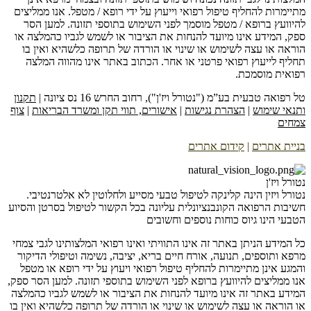
מתיימרות להחליף טיפול רפואי וייעוץ על ידי רופא / מטפל. אנו ממליצים
להיוועץ ברופא / מטפל מוסמך לפני השימוש בתוספי תזונה. למען הסר
ספק, המידע אינו מיועד להנחות את הציבור או לשמש לגביו כהמלצה או
הוראה או עצה לשימוש או שינוי או הורדה של תרופה כלשהיא ואין בו
תחליף לייעוץ רפואי פרטני או אחר. הכתוב באתר אינו מהווה המלצה
רפואית מוסמכת.
טל רפואה טבעית בע”מ ("נטורל ויז'ן"), רחוב החרש 16 נס ציונה |
תקנון
ותנאי שימוש
|
הצהרת נגישות
|
אישורים, תווי תקן ומשרד הבריאות
|
צוף
צמחים
בניית אתרים
|
קידום אתרים
נטורל ויז'ן
נטורל ויזין הינה קלינקה לטיפול טבעי מסייע ולחלוטין לא אלטרנטיבי.
חשיבות הרפואה הקונבנציונלית עליונה בכל הקשור לטיפול בסרטן והסיוע
הטבעי הינו גיוס כוחות נוספים וחשובים
כל המידע הניתן באתר זה אינו התוויתי ואינו רפואי המלצותינו לגבי צמחי
מרפא ותוספים, תנועה, אורח חיים בריא, יציבה, נשימה וטיפולי הדיקור
והמגע אינן מתיימרות להחליף טיפול רפואי ויעוץ על ידי רופא או מטפל
אנו ממליצים להיוועץ ברופא לפני השימוש בתוספי תזונה. למען הסר ספק,
המידע באתר זה אינו מיועד להנחות את הציבור או לשמש לגביו כהמלצה
או הוראה או עצה לשימוש או שינוי או הורדה של תרופה כלשהיא ואין בו