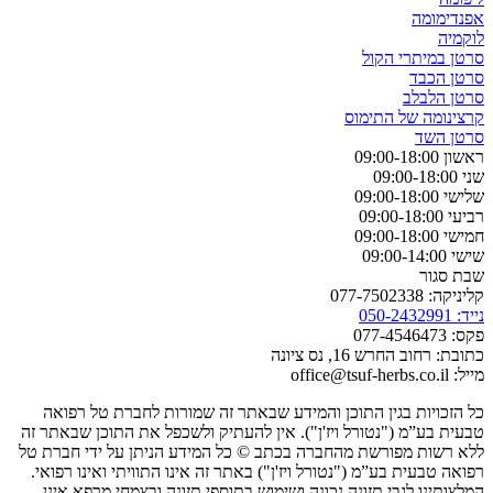
אפנדימומה
לוקמיה
סרטן במיתרי הקול
סרטן הכבד
סרטן הלבלב
קרצינומה של התימוס
סרטן השד
ראשון 09:00-18:00
שני 09:00-18:00
שלישי 09:00-18:00
רביעי 09:00-18:00
חמישי 09:00-18:00
שישי 09:00-14:00
שבת סגור
קליניקה: 077-7502338
נייד: 050-2432991
פקס: 077-4546473
כתובת: רחוב החרש 16, נס ציונה
מייל: office@tsuf-herbs.co.il
כל הזכויות בגין התוכן והמידע שבאתר זה שמורות לחברת טל רפואה
טבעית בע”מ ("נטורל ויז'ן"). אין להעתיק ולשכפל את התוכן שבאתר זה
ללא רשות מפורשת מהחברה בכתב © כל המידע הניתן על ידי חברת טל
רפואה טבעית בע”מ ("נטורל ויז'ן") באתר זה אינו התוויתי ואינו רפואי.
המלצותינו לגבי תזונה נכונה ושימוש בתוספי תזונה ובצמחי מרפא אינן