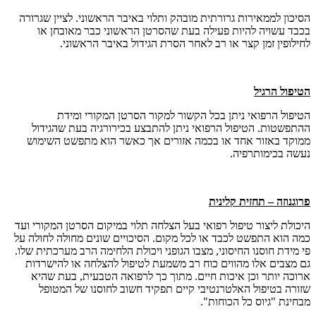
הסיכון לממאירות גרורתית מובהק ותלוי באיבר הראשוני. לציין שגרורה
בכבד עשויה להיות פעילה בעת שהסרטן הראשוני כבר מאובחן או
לחילופין זמן קצר או רב לאחר הסרת הגידול באיבר הראשוני.
הטיפול הרגיל
הטיפול הרפואי ניתן בכל הקשור למקור הסרטן המקורי ומידת
ההתפשטות. הטיפול הרפואי ניתן להתבצע בכירורגיה בעת שהגידול
ממוקד באזור אחד או בכמה אזורים אך כאשר הוא מתפשט השימוש
נעשה בכימותרפיה.
פרוגנוזה – תחזית קלינית
היכולת ליצור טיפול רפואי בעל הצלחה תלוי במיקום הסרטן המקורי ועד
כמה הוא התפשט לכבד או לכל מקום. הסיכויים שונים מחולה לחולה על
פי מידת חוסנו החיסוני, מצבו הגופני ויכולת הלחימה הרב מערכתית שלו.
גם מצבים אלו מהווים כוח רב משמעת לטיפול להצלחה או להישרדות
ארוכה יותר וכן איכות חיים. מתוך כך לרפואה הטבעית, בעת שהיא
שזורה בטיפול האלטרנטיבי קיים תפקיד חשוב לחוסנו של המטופל
מבחינת "גיוס כל הכוחות".