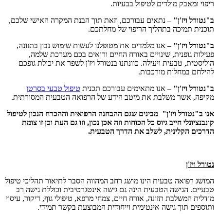
ריפוי ומאבק מולדים לטיפול בבעיות.
ב"נטורל ויז'ן"
– נתאים עבורכם, וזאת תוך הבנת המקרה האישי שלכם,
תוכנית תמיכה בתהליך הריפוי של מחלתכם.
ב"נטורל ויז'ן"
– אנו מלמדים את מטופלנו לעשות שימוש נבון בתזונה,
פעילות גופנית, שינויים באורח החיים ורואים בכם מערכת שלמה,
הוליסטית, טבעית ויעילה. כוונתנו בנטורל ויז'ן לשפר את יכולת גופכם
להילחם במחלות מורכבות.
ב"נטורל ויז'ן"
– אנו מתאימים עבורכם תכנית
טיפול טבעי בסרטן
מקיפה, אשר משלבת את מיטב הידע של הרפואה הטבעית המסורתית.
אנו ב"נטורל ויז'ן" מבינים שגם ההבחנה הרפואית וההכרח הנכון לטיפול
קונבנציונלי חייב גיוס כל הכוחות וזה אכן נכון, וזו גם העת וכן זו צומת
הדרכים הקלינית, לשלב את הדרך הטבעית.
נטורל ויז'ן
המושג רפואה טבעית הינו מושג רחב המהווה הסבר לתיאור תהליכי טיפול
טבעיים. הגישה הטבעית הינה גם גישה אינטגרטיבית וכוללת גישה רב
מודלית המשלבת תזונה, אורח חיים, צמחי מרפא, טיפולי גוף, דיקור, עיסוי
ותוספים תוך גישה אינטימית וייחודית המבוצעת בקשר תמידי.