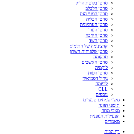
סרטן בלוטת הרוק
סרטן הלבלב
סרטן המעי הגס
סרטן הכליה
סרטן הערמונית
סרטן העור
סרטן הקיבה
סרטן השד
קרצינומה של התימוס
סרטן שלפוחית השתן
סרקומה
סרטן האשכים
לוקמיה
סרטן הפות
גידול דסמואיד
ליפומה
CLL
נוספים
מיצוי צמחים טבעיים
תוספי תזונה
מצבי מתח
הפעילות הגופנית
מאמרים
דף הבית