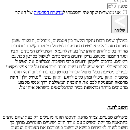
טלפון
אני מאשר/ת שקראתי והסכמתי ל
מדיניות הפרטיות
של האתר
שליחה
במהלך שנים רבות נחקר הקשר בין ויטמינים, מינרלים, חומצות שומן
חיוניות ואנטי אוקסידנטים כמסייעים לטיפול במחלות קשות וחסרונם
מהווה בסיס להתפתחותן של בעיות לדוגמא, המינרלים המכונים אבץ
ונוגד החמצון סלניום, גדילן ידועים בחשיבותם לטיפול בסרטן כבד, גם
רימונים, כורכום וליקופן ידועים כרבי חשיבות וכמלווים את הטיפול
הקונבנציונלי. וודאי שפעילות גופנית נכונה ומותאמת על ידי אנשי מקצוע
בכירים מסייעת ככלי טיפול הכרחי בסרטן כבד גרורתי ובוודאי תזונה
מיטבית, איזון עיכולי ומתן כלים לרוגע ואיזון נפשי.
"נטורל ויז'ן" הינה
מרפאה המעניקה לכם את התוכנית המשולבת דרך אנשי מקצוע
מהטובים ביותר ובראשות בכיר ההרבליסטים בישראל איתן טל.
חשוב לדעת
טיפולים טבעיים, צמחי מרפא ותוספי תזונה מועילים רק בעת שהם ניתנים
בהתאמה מדויקת ובשילוב עם אורח חיים ושינויים תזונתיים. מתוך כך
חשוב לפנות למומחים בנושא שירשמו בעבורכם את הצמחים הנכונים