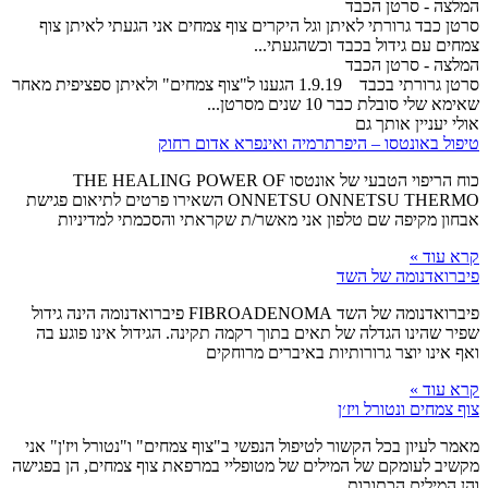
המלצה - סרטן הכבד
סרטן כבד גרורתי לאיתן וגל היקרים צוף צמחים אני הגעתי לאיתן צוף
צמחים עם גידול בכבד וכשהגעתי...
המלצה - סרטן הכבד
סרטן גרורתי בכבד 1.9.19 הגענו ל"צוף צמחים" ולאיתן ספציפית מאחר
שאימא שלי סובלת כבר 10 שנים מסרטן...
אולי יעניין אותך גם
טיפול באונטסו – היפרתרמיה ואינפרא אדום רחוק
כוח הריפוי הטבעי של אונטסו THE HEALING POWER OF
ONNETSU ONNETSU THERMO השאירו פרטים לתיאום פגישת
אבחון מקיפה שם טלפון אני מאשר/ת שקראתי והסכמתי למדיניות
קרא עוד »
פיברואדנומה של השד
פיברואדנומה של השד FIBROADENOMA פיברואדנומה הינה גידול
שפיר שהינו הגדלה של תאים בתוך רקמה תקינה. הגידול אינו פוגע בה
ואף אינו יוצר גרורותיות באיברים מרוחקים
קרא עוד »
צוף צמחים ונטורל ויז׳ן
מאמר לעיון בכל הקשור לטיפול הנפשי ב"צוף צמחים" ו"נטורל ויז'ן" אני
מקשיב לעומקם של המילים של מטופליי במרפאת צוף צמחים, הן בפגישה
והן המילים הכתובות