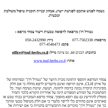
נשמח לפגוש אתכם לפגישת ייעוץ, אבחון ובניית תוכנית טיפול משולבת
וטבעית.
נטורל ויז'ן מרפאה לרפואה טבעית וייצור צמחי מרפא :
מרפאה:
077-7502338
נייד:
050-2432990
פקס:
077-4546473
כתובת:
הבנים 44, נס ציונה
מייל:
office@tsuf-herbs.co.il
אתר:
www.tsuf-herbs.co.il
הודעה לגולשים באתר
צמחי המרפא ותוספי התזונה מבית היוצר של "נטורל ויז'ן" ובפיתוחו של
טל איתן CLH, אינם תרופה ואינם מיועדים לרפא מחלה כי אם חלק
מסינרגיה קיומית נכונה בדומה לתזונה, תנועה, שיטת נשימה ועוד. כל
הסתמכות על המידע המפורט הינה על אחריות הקורא בלבד ותמיד
מומלץ להתייעץ גם עם רופא מוסמך. צמחי מרפא הנמכרים בבתי טבע או
פארמים אינם מהווים כלי לריפוי בלעדי כי אם חלק מטיפול טבעי ומתוך
כך אין "נטורל ויז'ן" מוכרים את התכשירים בחנויות כי אם ישירות אל