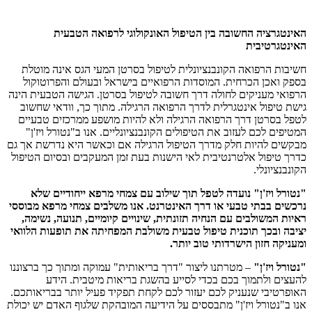
האינטגרציה החשובה בין הטיפול האונקולוגי לרפואה הטבעית
האינטגרטיבית
חשיבות הרפואה הקונבנציונלית לטיפול בסרטן המעי הגס אינה מוטלת
בספק ואכן הכרחית. המוסדות הרפואיים בישראל ובעולם והפרוטוקול
הרפואי מעניקים לחולה דרך חשובה לטיפול בסרטן. הגישה הטבעית הינה
גישת טיפול אינטגרלית לדרך הרפואה הרגילה. מתוך כך, וודאי שחשוב
לטפל בסרטן דרך הרפואה הרגילה ולא להיות מושפע ממרכזים טבעיים
המטיפים לכם לעזוב את הטיפולים הקונבנציונליים. אנו ב"נטורל ויז'ן"
מבקשים להיות חלק מדרך הטיפול הרגילה אם וכאשר היא נדרשת אך גם
כדרך טיפול אלטרנטיבית לאי הישנות בעת זמן המעקבים ובסיום הטיפול
הקונבנציונלי.
"נטורל ויז'ן" נועדה לטפל תוך שילוב עם צמחי מרפא ייחודיים שלא
נרכשים בבתי טבעי או דרך האינטרנט. אנו משלבים צמחי מרפא מבוססי
ראיות המשולבים עם הנחיה תזונתית, שינויים קיומיים, תנועה, נשימה,
יציבה ובכך תוכנית טיפול טבעית משולבת המפחיתה את תופעות הלוואי
ומעניקה חזון הישרדותי טוב יותר.
"נטורל ויז'ן"
– מטרתנו ליצור "דרך בריאותית" עמוקה ומתוך כך ברצוננו
להעצים ולתמוך בכם בכדי לסייע בהשגת בריאות מיטבית. הידע
האופרטיבי שנעניק לכם יעזור לכם לקחת תפקיד פעיל יותר בבריאותכם.
אנו ב"נטורל ויז'ן" מתבססים על הידיעה המובהקת שלגוף האדם יש יכולת