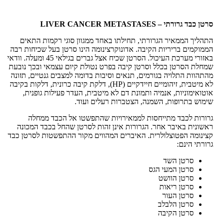
סרטן כבד גרורתי –
LIVER CANCER METASTASES
התהליך הממאיר הגרורתי, תחילתו באחד ממגוון סוגי רקמות התאים
הממוקמים בריריות הקיבה. אדונוקרצינומה הינו סרטן בעל שכיחות רבה
באזורי מערכת העיכול. הסרטן שכיח אצל גברים בגילאי 45 ומעלה. וודאי
שמחלת הסרטן בכלל וסרטן קיבה בפרט נטולת קיום עצמאי ובכך נובעת
מהתהוות התלויה בגורמים, תנאים וסיבות בדומה למצבים גנטיים, תזונה
לא מיטבית, זיהומיים חיידקיים (HP), דלקת קיבה כרונית, דלקות בקיבה
אוטואימוניות, אנמיה ותמונת דם לא מיטבית, העדר פעילות גופנית,
שימוש בתרופות, השמנה, הצטברות רעלים ועוד.
גרורות לכבד מתייחסות לממאירויות שהתפשטו אל הכבד ממחלה
ראשונית באיבר אחר. הגרורות אינן זהות לסרטן שהחל בכבד המכונה
קצינומה הפטוצלולרית. האיברים המהווים מקור ההתפשטות לסרטן כבד
גרורתי הינם:
סרטן השד
סרטן המעי הגס
סרטן הוושט
סרטן ריאות
סרטן העור
סרטן הלבלב
סרטן הקיבה