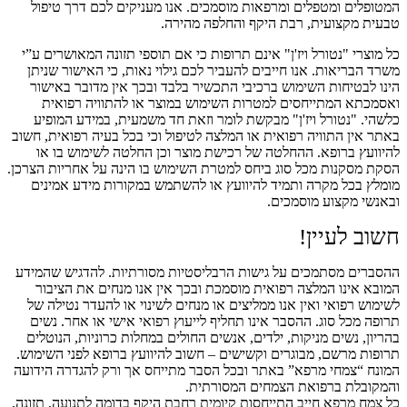
המטופלים ומטפלים ומרפאות מוסמכים. אנו מעניקים לכם דרך טיפול
טבעית מקצועית, רבת היקף והחלפה מהירה.
כל מוצרי "נטורל ויז'ן" אינם תרופות כי אם תוספי תזונה המאושרים ע”י
משרד הבריאות. אנו חייבים להעביר לכם גילוי נאות, כי האישור שניתן
הינו לבטיחות השימוש ברכיבי התכשיר בלבד ובכך אין מדובר באישור
ואסמכתא המתייחסים למטרות השימוש במוצר או להתוויה רפואית
כלשהי. "נטורל ויז'ן" מבקשת לומר וזאת חד משמעית, במידע המופיע
באתר אין התוויה רפואית או המלצה לטיפול וכי בכל בעיה רפואית, חשוב
להיוועץ ברופא. ההחלטה של רכישת מוצר וכן החלטה לשימוש בו או
הסקת מסקנות מכל סוג ביחס למטרת השימוש בו הינה על אחריות הצרכן.
מומלץ בכל מקרה ותמיד להיוועץ או להשתמש במקורות מידע אמינים
ובאנשי מקצוע מוסמכים.
חשוב לעיין!
ההסברים מסתמכים על גישות הרבליסטיות מסורתיות. להדגיש שהמידע
המובא אינו המלצה רפואית מוסמכת ובכך אין אנו מנחים את הציבור
לשימוש רפואי ואין אנו ממליצים או מנחים לשינוי או להעדר נטילה של
תרופה מכל סוג. ההסבר אינו תחליף לייעוץ רפואי אישי או אחר. נשים
בהריון, נשים מניקות, ילדים, אנשים החולים במחלות כרוניות, הנוטלים
תרופות מרשם, מבוגרים וקשישים – חשוב להיוועץ ברופא לפני השימוש.
המונח “צמחי מרפא” באתר ובכל הסבר מתייחס אך ורק להגדרה הידועה
והמקובלת ברפואת הצמחים המסורתית.
כל צמח מרפא חייב התייחסות קיומית רחבת היקף בדומה לתנועה, תזונה,