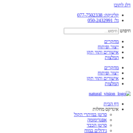
דלג לתוכן
קליניקה: 077-7502338
גל: 050-2432991
חיפוש
מחקרים
ייצור ופיתוח
אישורים ותווי תקן
המלצות
מחקרים
ייצור ופיתוח
אישורים ותווי תקן
המלצות
דף הבית
אינדקס מחלות
סרטן במיתרי הקול
אפנדימומה
סרטן הכבד
גידולים במוח