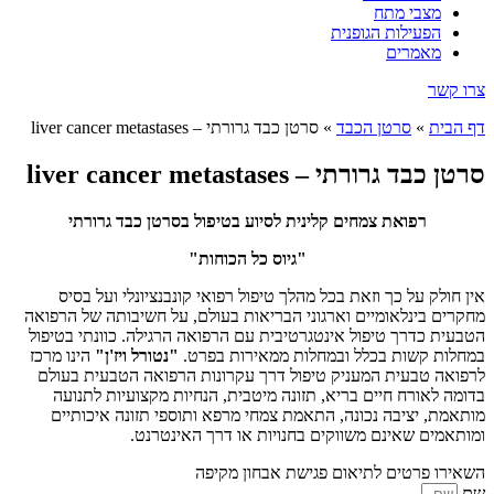
מצבי מתח
הפעילות הגופנית
מאמרים
צרו קשר
דף הבית
»
סרטן הכבד
»
סרטן כבד גרורתי – liver cancer metastases
סרטן כבד גרורתי – liver cancer metastases
רפואת צמחים קלינית לסיוע בטיפול בסרטן כבד גרורתי
"גיוס כל הכוחות"
אין חולק על כך וזאת בכל מהלך טיפול רפואי קונבנציונלי ועל בסיס
מחקרים בינלאומיים וארגוני הבריאות בעולם, על חשיבותה של הרפואה
הטבעית כדרך טיפול אינטגרטיבית עם הרפואה הרגילה. כוונתי בטיפול
במחלות קשות בכלל ובמחלות ממאירות בפרט.
"נטורל ויז'ן"
הינו מרכז
לרפואה טבעית המעניק טיפול דרך עקרונות הרפואה הטבעית בעולם
בדומה לאורח חיים בריא, תזונה מיטבית, הנחיות מקצועיות לתנועה
מותאמת, יציבה נכונה, התאמת צמחי מרפא ותוספי תזונה איכותיים
ומותאמים שאינם משווקים בחנויות או דרך האינטרנט.
השאירו פרטים לתיאום פגישת אבחון מקיפה
שם