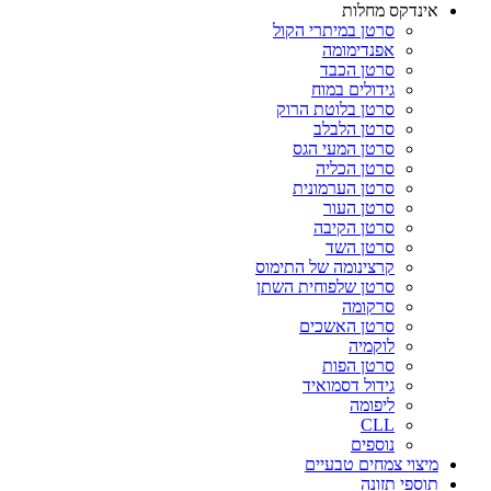
אינדקס מחלות
סרטן במיתרי הקול
אפנדימומה
סרטן הכבד
גידולים במוח
סרטן בלוטת הרוק
סרטן הלבלב
סרטן המעי הגס
סרטן הכליה
סרטן הערמונית
סרטן העור
סרטן הקיבה
סרטן השד
קרצינומה של התימוס
סרטן שלפוחית השתן
סרקומה
סרטן האשכים
לוקמיה
סרטן הפות
גידול דסמואיד
ליפומה
CLL
נוספים
מיצוי צמחים טבעיים
תוספי תזונה