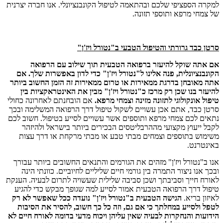
למקרה הספציפי שלכם ובהתאמה לטיפול הקונבנציונלי. אנו חברה יצרנית
של צמחי מרפא ותוספי תזונה.
סרטן כבד גרורתי והטיפול הטבעי ב"נטורל ויז'ן"
אם אתה שוקל להיעזר ברפואה הטבעית תוך שילוב עם הרפואה
הקונבנציונלית, פנה אלינו ל"נטורל ויז'ן" כדי לדון באפשרות שלך. אם
אתה מאובחן בדרגת ממאירות או טרום ממאירות זה הזמן החשוב ביותר
להיעזר בנו שכן רק מרכז כ"נטורל ויז'ן" מבין את האינטראקציות בין
טיפול אונקולוגי לתזונה מזינה וצמחי מרפא.
אם הובחנתם לאחרונה כחולי
סרטן כבד, אתם אכן עשויים לשקול טיפול דרך הרפואה המשלימה ובכך
נתאים לכם צמחי מרפא ותוספים אשר עשויים לסייע בטיפול. חשוב לכם
לקבל ייעוץ מקצועי מההרבליטסים הבכירים ביותר בישראל ולהיזהר
משימוש בתוספים וצמחים מבתי טבע או מבתי מרקחת או דרך עצות
באינטרנט.
אנו ב"נטורל ויז'ן" מזהים את הגורמים והתנאים החשובים ביותר עבורך
ובכך אנו ניצור התמרה בין גורמי חיים שליליים לחיוביים. כוונתי הינה
לאורח חייך וסביבתך ושכן סביבה שלילית שעשויה לתרום לבעיה. הענקת
טיפול דרך הרפואה הטבעית אמור לסייע למה שגופך מבקש כדי להגיע
לאיזון בריא.
הגישה הטבעית ב"נטורל ויז'ן" נועדה ככל שאפשר לא רק
לטפל ולסייע במחלתך כי אם גם, וזה כל כך חשוב, להסיר את הסיבות
הידועות והנחקרות לבעיה שאין עליהן ויכוח מדעי בדומה לאורח חיים לא