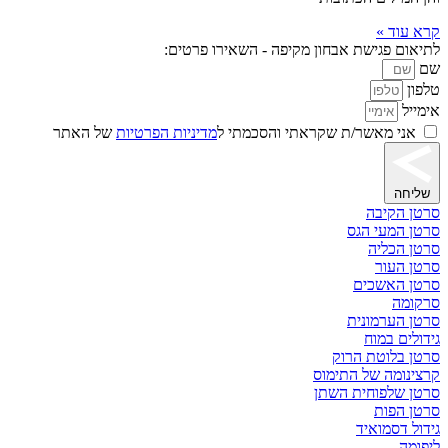
קרא עוד »
לתיאום פגישת אבחון מקיפה - השאירו פרטים:
שם
טלפון
אימייל
אני מאשר/ת שקראתי והסכמתי ל
מדיניות הפרטיות
של האתר
שליחה
סרטן הקיבה
סרטן המעי הגס
סרטן הכליה
סרטן העור
סרטן האשכים
סרקומה
סרטן הערמונית
גידולים במוח
סרטן בלוטת הרוק
קרצינומה של התימוס
סרטן שלפוחית השתן
סרטן הפות
גידול דסמואיד
ליפומה