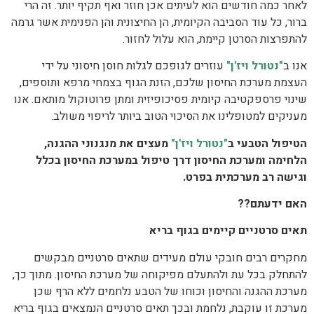
לאחר כמה חודשים הוא לעיתים אכן חוזר ואף תקיף יותר. זה הרי
ברור, כל עוד הסביבה הקיומית, הן החיצונית והן הפנימית אשר גרמה
להתפרצות הסרטן קיימת, הוא עלול לחזור.
אנו ב
"נטורל ויז'ן"
עוזרים לגופכם לגלות חוסן חיסוני על ידי
העצמת מערכת החיסון שלכם, הזנת הגוף בצמחי מרפא ותוספים,
שינוי פרספקטיבה קיומית פסיכופיזית ומתן פרוטוקול מותאם. אנו
מעניקים למטופלינו את הסיכוי הטוב ביותר לריפוי משולב.
הטיפול הטבעי ב
"נטורל ויז'ן"
מעצים את מנגנוני ההגנה,
הלחימה ומערכת החיסון דרך טיפול במערכת החיסון בכלל
וגישה רב מערכתית בפרט.
האם ידעתם??
תאים סרטניים קיימים בגוף בריא
מחקרים רבים חובקי עולם מעידים שתאים סרטניים מבקשים
להתחלק בכל עת ולהתעלם מפיקוחה של מערכת החיסון. מתוך כך,
מערכת ההגנה והחיסון וכוחו של הטבע נלחמים ללא הרף שכן
מערכת זו עוקבת, נלחמת ובכך תאים סרטניים הנמצאים בגוף בריא