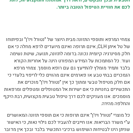
לכם את חוויית הטיפול הטובה ביותר.
הודעה לגולשים באתר
צמחי המרפא ותוספי התזונה מבית היוצר של "נטורל ויז'ן" ובפיתוחו
של טל איתן CLH, אינם תרופה ואינם מיועדים לרפא מחלה כי אם
חלק מסינרגיה קיומית נכונה בדומה לתזונה, תנועה, שיטת נשימה
ועוד. כל הסתמכות על המידע המפורט הינה על אחריות הקורא
בלבד ותמיד מומלץ להתייעץ גם עם רופא מוסמך. צמחי מרפא
הנמכרים בבתי טבע או פארמים אינם מהווים כלי לריפוי בלעדי כי
אם חלק מטיפול טבעי ומתוך כך אין "נטורל ויז'ן" מוכרים את
התכשירים בחנויות כי אם ישירות אל המטופלים ומטפלים ומרפאות
מוסמכים. אנו מעניקים לכם דרך טיפול טבעית מקצועית, רבת היקף
והחלפה מהירה.
כל מוצרי "נטורל ויז'ן" אינם תרופות כי אם תוספי תזונה המאושרים
ע”י משרד הבריאות. אנו חייבים להעביר לכם גילוי נאות, כי האישור
שניתן הינו לבטיחות השימוש ברכיבי התכשיר בלבד ובכך אין מדובר