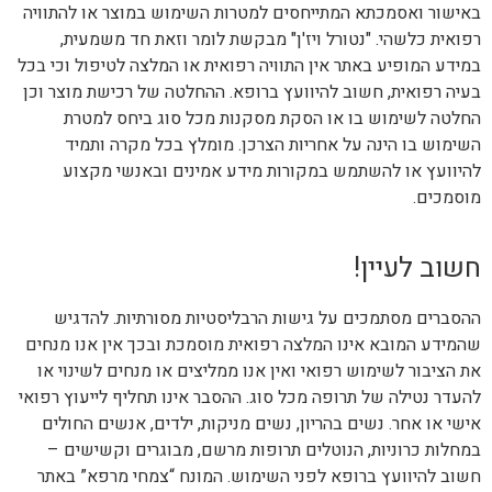
באישור ואסמכתא המתייחסים למטרות השימוש במוצר או להתוויה
רפואית כלשהי. "נטורל ויז'ן" מבקשת לומר וזאת חד משמעית,
במידע המופיע באתר אין התוויה רפואית או המלצה לטיפול וכי בכל
בעיה רפואית, חשוב להיוועץ ברופא. ההחלטה של רכישת מוצר וכן
החלטה לשימוש בו או הסקת מסקנות מכל סוג ביחס למטרת
השימוש בו הינה על אחריות הצרכן. מומלץ בכל מקרה ותמיד
להיוועץ או להשתמש במקורות מידע אמינים ובאנשי מקצוע
מוסמכים.
חשוב לעיין!
ההסברים מסתמכים על גישות הרבליסטיות מסורתיות. להדגיש
שהמידע המובא אינו המלצה רפואית מוסמכת ובכך אין אנו מנחים
את הציבור לשימוש רפואי ואין אנו ממליצים או מנחים לשינוי או
להעדר נטילה של תרופה מכל סוג. ההסבר אינו תחליף לייעוץ רפואי
אישי או אחר. נשים בהריון, נשים מניקות, ילדים, אנשים החולים
במחלות כרוניות, הנוטלים תרופות מרשם, מבוגרים וקשישים –
חשוב להיוועץ ברופא לפני השימוש. המונח “צמחי מרפא” באתר