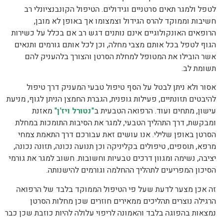
לטפל ולמגר תאים סרטניים וגידולים. הטיפול הקונבנציונלי רב
חשיבות וממוקד להרס הגידול וצמצומו אך באופן לא מובן,
הרופאים האונקולוגיים אינם נותנים דגש רב אם בכלל על כשירות
הגוף לטפל בכל אותם מצבי מחלה, וכן לכל אותם גורמים ותנאים
אשר הובילו את המטופל למחלת הסרטן והצורך בלהעניק להם
תשומת לב.
אסור ולא ניתן לבטל על הסף טיפול טבעי המעניק דרך טיפול
להיבטים תזונתיים, פעילות גופנית, הגברת החמצן הניתן לגוף, מניעת
עישון, מתחים ועוד. הרפואה הטבעית ב
"נטורל ויז'ן"
מאזנת
ומבקשת, דרך התהליך הטבעי, למגר את הסיבות התומכות במחלת
הסרטן באופן שלילי. אנו עושים זאת עבורכם דרך התאמת צמחי
מרפא, תוספים, טיפולים בקליניקה וכן תנועה נכונה, תזונה נכונה,
יציבה, נשימה ומגוון דרכים טבעיות וחשובות. חשוב למגר את גורמי
הסיכון המפריעים לתהליך ההחלמה וגורמים להישנותה.
זה אכן מצער לדעת שעל פי הטיפול הממוקד בלבד של הרפואה
הרגילה נוצרים תהליכים ממאירים חוזרים שכן מחלות הסרטן
נמצאות בהפוגה בלבד והאמונה לריפוי עלולה להיות כוזבת שכן כבר