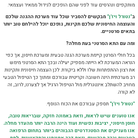
מותקפים ונהרסים עוד לפני שהם הופכים לגידול ממאיר ועצמאי.
ב
"נטורל ויז'ן"
מבקשים להסביר שכל עוד מערכת ההגנה שלכם
והעוצמה החיסונית שלכם תקינות, גופכם יוכל להילחם טוב יותר
בתאים סרטניים.
ומה עם התא הסרטני בעת מחלה?
בכל חולי הסרטן קיימת מערכת הגנה טבעית ומערכת חיסון, אך כפי
הנראה המערכת לא הייתה מספיק יעילה ובכך התא הסרטני מימש
את רצון ההתפתחות שלו וללא ביקורת. לכן העצמה חיסונית ותקינות
רב מערכתית הינה חשובה וקריטית עבורכם ומתוך כך הטיפול הטבעי
מחויב להשתלב אינטגרלית מול הטיפול הרגיל אך לצערנו, לרוב, זה
לא קורה.
"נטורל ויז'ן"
תספק עבורכם את הכוח הנוסף.
אנו טוענים שיש לראות, וזאת באמונה חזקה, שבריאות טובה,
חוסן חיסוני, יציבות נפשית ועוד הינה הרבה יותר מהעדר מחלה.
אנו מעניקים את הסטנדרטים הגבוהים ביותר בתחום הרפואה
הטבעית ובכך מבקשים, וזאת דרך אמונתנו והמקצועיות, לתת