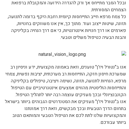
ובכל הסבר מתייחס אך ורק להגדרה הידועה והמקובלת ברפואת
הצמחים המסורתית.
כל צמח מרפא חייב התייחסות קיומית רחבת היקף בדומה לתנועה,
תזונה, שיטות ייצוב ועוד. מתוך כך, אין אנו משווקים בחנויות,
פארמים או דרך חנויות אינטרנטיות, כי אם דרך הנחיה בקליניקה
והבנת הבעיה כטיפול משלים וטבעי.
אנו ב"נטורל ויז'ן" טוענים, וזאת באמונה מקצועית, ידע וניסיון רב
שמערכת חיסון חזקה, התייחסות רב מערכתית, יציבות נפשית, צמחי
מרפא, הנחיות לתנועה, תזונה, נשימה ויציבה, טיפולים בקליניקה
והתייחסות הוליסטית מהווים אמצעים אינטגרטיביים עם הטיפול
הקונבנציונלי ובכך מעניקים עוצמה רבה יותר לתהליך הטיפול.
אנו ב"נטורל ויז'ן" מעניקים את הסטנדרטים הגבוהים ביותר בישראל
בתחום הדרך הטבעית ובכך מבקשים, וזאת דרך אמונתנו
והמקצועיות שלנו לתת לכם את הטיפול הטבעי והמותאם הטוב
ביותר עבורכם.