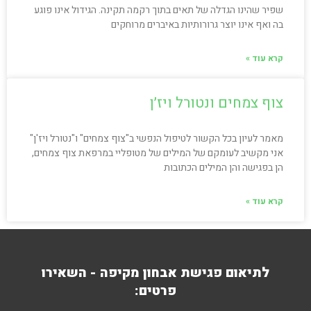
שפיר שהינו הגדלה של תאים בתוך רקמה תקינה. הגידול אינו פוגע
בה ואף אינו יוצר גרורותיות באיברים מרוחקים
קרא עוד »
צוף צמחים ונטורל ויז׳ן
מאמר לעיון בכל הקשור לטיפול הנפשי ב"צוף צמחים" ו"נטורל ויז'ן"
אני מקשיב לעומקם של המילים של מטופליי במרפאת צוף צמחים,
הן בפגישה והן המילים הכתובות
קרא עוד »
לתיאום פגישת אבחון מקיפה - השאירו
פרטים: