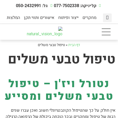
קליניקה: 077-7502338
גל: 050-2432991
מחקרים
ייצור ופיתוח
אישורים ותווי תקן
המלצות
מצבי מתח
דף הבית
תוספי תזונה
אינדקס מחלות
מיצוי צמחים טבעיים
הפעילות הגופנית
דף הבית
»
טיפול טבעי משלים
טיפול טבעי משלים
נטורל ויז'ן – טיפול
טבעי משלים ומסייע
אין חולק על כך שהטיפול הקונבנציונלי חשוב ואכן עברו שנים
רבות של טיפול ומחקרים ובכך הוכחה ביכולת של הרפואה הרגילה