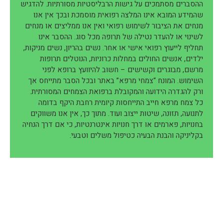
ההסברים מסתמכים על גישות הרבליסטיות מסורתיות. להדגיש
שהמידע המובא אינו המלצה רפואית מוסמכת ובכך אין אנו
מנחים את הציבור לשימוש רפואי ואין אנו ממליצים או מנחים
לשינוי או להעדר נטילה של תרופה מכל סוג. ההסבר אינו
תחליף לייעוץ רפואי אישי או אחר. נשים בהריון, נשים מניקות,
ילדים, אנשים החולים במחלות כרוניות, הנוטלים תרופות
מרשם, מבוגרים וקשישים – חשוב להיוועץ ברופא לפני
השימוש. המונח “צמחי מרפא” באתר ובכל הסבר מתייחס אך
ורק להגדרה הידועה והמקובלת ברפואת הצמחים המסורתית.
כל צמח מרפא חייב התייחסות קיומית רחבת היקף בדומה
לתנועה, תזונה, שיטות ייצוב ועוד. מתוך כך, אין אנו משווקים
בחנויות, פארמים או דרך חנויות אינטרנטיות, כי אם דרך הנחיה
בקליניקה והבנת הבעיה כטיפול משלים וטבעי.