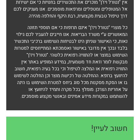
אין "נטורל ויז'ן" מוכרים את התכשירים בחנויות כי אם ישירות
אל המטופלים ומטפלים ומרפאות מוסמכים. אנו מעניקים לכם
דרך טיפול טבעית מקצועית, רבת היקף והחלפה מהירה.
כל מוצרי "נטורל ויז'ן" אינם תרופות כי אם תוספי תזונה
המאושרים ע”י משרד הבריאות. אנו חייבים להעביר לכם גילוי
נאות, כי האישור שניתן הינו לבטיחות השימוש ברכיבי התכשיר
בלבד ובכך אין מדובר באישור ואסמכתא המתייחסים למטרות
השימוש במוצר או להתוויה רפואית כלשהי. "נטורל ויז'ן"
מבקשת לומר וזאת חד משמעית, במידע המופיע באתר אין
התוויה רפואית או המלצה לטיפול וכי בכל בעיה רפואית, חשוב
להיוועץ ברופא. ההחלטה של רכישת מוצר וכן החלטה לשימוש
בו או הסקת מסקנות מכל סוג ביחס למטרת השימוש בו הינה
על אחריות הצרכן. מומלץ בכל מקרה ותמיד להיוועץ או
להשתמש במקורות מידע אמינים ובאנשי מקצוע מוסמכים.
חשוב לעיין!