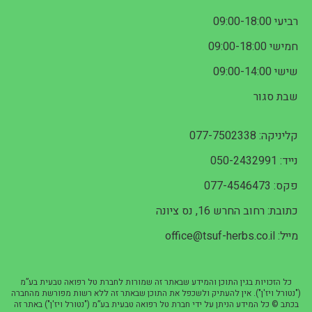
רביעי 09:00-18:00
חמישי 09:00-18:00
שישי 09:00-14:00
שבת סגור
קליניקה: 077-7502338
נייד: 050-2432991
פקס: 077-4546473
כתובת: רחוב החרש 16, נס ציונה
מייל: office@tsuf-herbs.co.il
כל הזכויות בגין התוכן והמידע שבאתר זה שמורות לחברת טל רפואה טבעית בע”מ
("נטורל ויז'ן"). אין להעתיק ולשכפל את התוכן שבאתר זה ללא רשות מפורשת מהחברה
בכתב © כל המידע הניתן על ידי חברת טל רפואה טבעית בע”מ ("נטורל ויז'ן") באתר זה