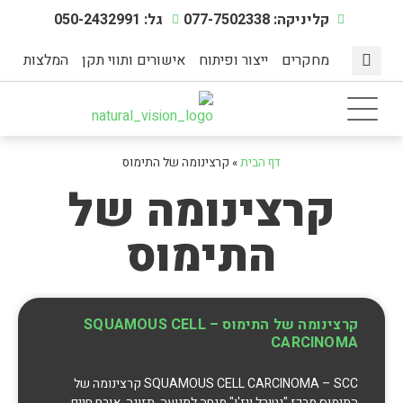
קליניקה: 077-7502338
גל: 050-2432991
מחקרים
ייצור ופיתוח
אישורים ותווי תקן
המלצות
מצבי מתח
דף הבית
תוספי תזונה
אינדקס מחלות
מיצוי צמחים טבעיים
הפעילות הגופנית
דף הבית
»
קרצינומה של התימוס
קרצינומה של
התימוס
קרצינומה של התימוס – SQUAMOUS CELL
CARCINOMA
SQUAMOUS CELL CARCINOMA – SCC קרצינומה של
התימוס מרכז "נטורל ויז'ן" מנחה לתנועה, תזונה, אורח חיים