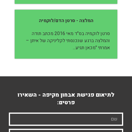
המלצה - סרטן הדם/לוקמיה
סרטן לוקמיה בס"ד מאי 2016 מכתב תודה
והמלצה ברגע שנכנסתי לקליניקה של איתן –
אמרתי "מכאן תגיע...
לתיאום פגישת אבחון מקיפה - השאירו
פרטים: