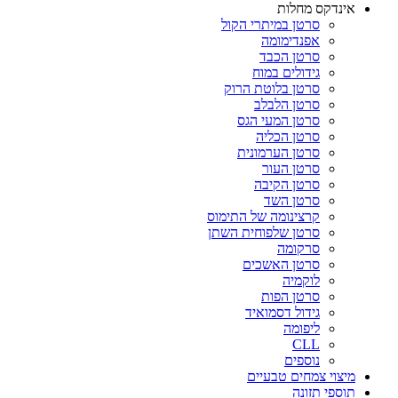
אינדקס מחלות
סרטן במיתרי הקול
אפנדימומה
סרטן הכבד
גידולים במוח
סרטן בלוטת הרוק
סרטן הלבלב
סרטן המעי הגס
סרטן הכליה
סרטן הערמונית
סרטן העור
סרטן הקיבה
סרטן השד
קרצינומה של התימוס
סרטן שלפוחית השתן
סרקומה
סרטן האשכים
לוקמיה
סרטן הפות
גידול דסמואיד
ליפומה
CLL
נוספים
מיצוי צמחים טבעיים
תוספי תזונה