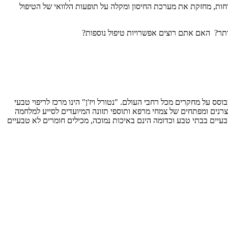
 כוחות, מחזקת את מערכת החיסון ומקלה על תופעות הלוואי של הטיפול
ותר? האם אתם רוצים אפשרויות טיפול נוספות?
 על מחקרים מכל רחבי העולם. "נטורל ויז'ן" הינו מרכז לריפוי טבעי
י המרפא ותוספי התזונה בישראל. מעבר להיותנו מרכז לטיפול טבעי, אנו הרבליסטים קליניים מוסמכים (CL.H) ובכך גם יצרנים ומפתחים של צמחי מרפא ותוספי תזונה המיועדים לסייע למלחמה
בעיים בבתי טבע וכדומה הינם באיכות נמוכה, מכילים חומרים לא טבעיים