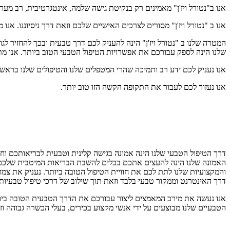
אנו ב"נטורל ויז'ן" מאמינים רק בנקיטת גישה שלמה, אינטגרטיבית, רב מער
אנו ב "נטורל ויז'ן" מסורים לצרכים האישיים שלכם וזאת דרך ניסיוננו. אנ
המטרה שלנו ב "נטורל ויז'ן" הינה להעניק לכם דרך טבעית ובכך להחזיר ל
שלנו הינה לספק עבורכם את אפשרויות הטיפול הטבעי הטוב ביותר. אנו מת
אנו נעניק לכם ידע רב ותמיכה שהרי המטפלים שלנו והטיפולים שלנו בראשות טל איתן (CLH) מבינים את מצבכם ורגישותכם ואנו נלמד אתכם להעצים את בריאותכם ובכך תהיו
אנו נעזור לכם לעבור את התקופה הקשה הזו טוב יותר.
דרך הטיפול הטבעי שלנו הינה אמונה בגישה קלינית וטבעית לבריאותכם וחוס
האמונה שלנו הינה להעצים אתכם בכלים להשבת הבריאות המיטבית שלכם 
והמקצועיות שלנו לתת לכם את חוויית הטיפול הטובה ביותר. נעניק את צמח
דרך האינטרנט וממקור טבעי בלבד וזאת תוך שילוב של דרכי טיפול טבעיות
הטבעיים שלנו מבוצעים על ידי אנשי מקצוע בכירים, בעלי הכשרה גבוהה ו