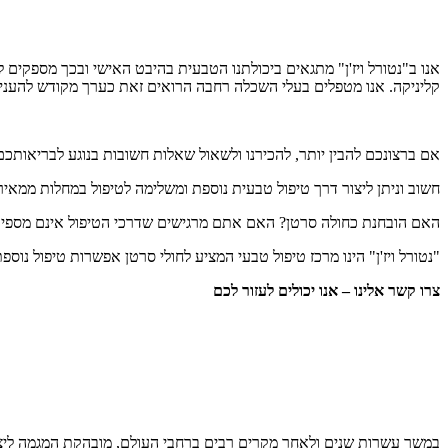
אנו ב"נטורל ויז'ן" מתגאים ביכולתנו הטבעית בהיבט האישי ובכך מספקים ל
קליניקה. אנו מטפלים בעלי השכלה רחבה הרואים זאת כערך מקודש להעני
אם ברצונכם להבין יותר, להכירנו ולשאול שאלות חשובות בנוגע לבריאותכ
חשוב וניתן ליצור דרך טיפול טבעית נוספת ומשלימה לטיפול במחלות ממאיר
האם הובחנת כחולה סרטן? האם אתם מרגישים שדרכי הטיפול אינם מספיק
"נטורל ויז'ן" הינו מרכז טיפול טבעי המציע לחולי סרטן אפשרות טיפול נוספ
צרו קשר אלינו – אנו יכולים לעזור לכם
במשך עשרות שנים ולאחר מקרים רבים ברחבי העולם, מובהקת המגמה ליצור