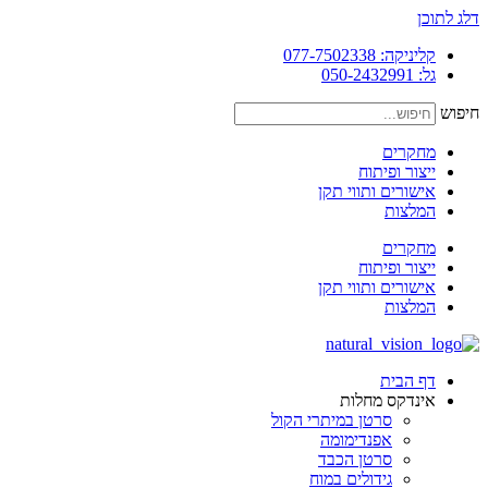
דלג לתוכן
קליניקה: 077-7502338
גל: 050-2432991
חיפוש
מחקרים
ייצור ופיתוח
אישורים ותווי תקן
המלצות
מחקרים
ייצור ופיתוח
אישורים ותווי תקן
המלצות
דף הבית
אינדקס מחלות
סרטן במיתרי הקול
אפנדימומה
סרטן הכבד
גידולים במוח