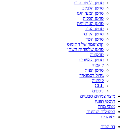
סרטן בלוטת הרוק
סרטן הלבלב
סרטן המעי הגס
סרטן הכליה
סרטן הערמונית
סרטן העור
סרטן הקיבה
סרטן השד
קרצינומה של התימוס
סרטן שלפוחית השתן
סרקומה
סרטן האשכים
לוקמיה
סרטן הפות
גידול דסמואיד
ליפומה
CLL
נוספים
מיצוי צמחים טבעיים
תוספי תזונה
מצבי מתח
הפעילות הגופנית
מאמרים
דף הבית