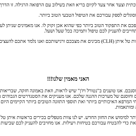
כתית וצעד אחר צעד לקיום בריא וזאת בשילוב עם הרפואה הרגילה. זו הדרך ו
ו מסוגלים לספק עבורכם את הטיפול הטבעי הטוב ביותר.
גופכם את התפקוד הטוב ביותר כפי שהוא אכן זקוק לו. אנו מאמינים שניתן 
חייבים להעניק לכם טיפול ותמיכה בכל שעל ושעל.
 משתתפים פעילים בבריאותכם.
האני מאמין שלנו!!!
נכם. אנו טוענים ב"נטורל ויז'ן" שיש לראות, וזאת באמונה חזקה, שבריאות ט
וחוסנם של מערכות ההגנה שלכם. אנו מעניקים את הסטנדרטים הגבוהים ב
י המרפא האיכותיים ביותר ואת תוספי התזונה הטובים ביותר הקיימים היום 
 ומותאמות.
זאת כדי להבטיח עבורכם בטיחות ויעילות. אנו מחויבים להעניק לכם שביעו