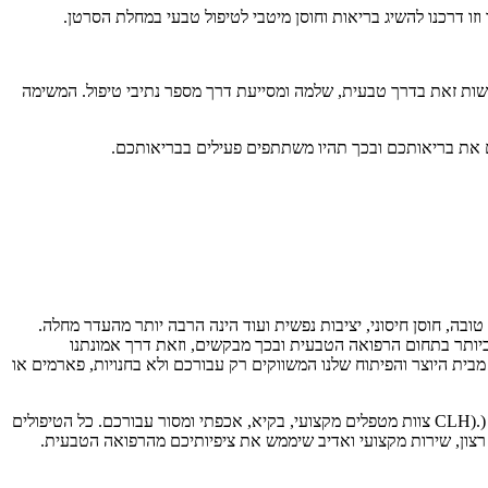
זו דרכנו להשיג בריאות וחוסן מיטבי לטיפול טבעי במחלת הסרטן.
לעשות זאת בדרך טבעית, שלמה ומסייעת דרך מספר נתיבי טיפול. המשימה
ובה, חוסן חיסוני, יציבות נפשית ועוד הינה הרבה יותר מהעדר מחלה.
יותר בתחום הרפואה הטבעית ובכך מבקשים, וזאת דרך אמונתנו
מבית היוצר והפיתוח שלנו המשווקים רק עבורכם ולא בחנויות, פארמים או
אנו נעשה את מירב המאמצים ליצור עבורכם את הדרך הטבעית הטובה ביותר למימוש את החזון החדש. יש לנו צוות מטפלים בכירים בראשות איתן טל (.(CLH צוות מטפלים מקצועי, בקיא, אכפתי ומסור עבורכם. כל הטיפולים
ת רצון, שירות מקצועי ואדיב שיממש את ציפיותיכם מהרפואה הטבעית.