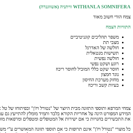
WITHANLA SOMNIFERA
וויתניה (אשווגנדה)
צמח הודי חשוב מאוד
התוויות הצמח
משפר תהליכים קוגניטיביים
מצבי תת
חולשה של האדרנל
תשישות מנטאלית
חולשה נפשית
רוגע ושקט נפשי
חוסר שקט כללי המוביל לחוסר ריכוז
נוגד חמצון
מחזק מערכת החיסון
בעיות קשב וריכוז
הודעה לגולשים באתר
המידע המפורט הינה על אחריות הקורא בלבד ותמיד מומלץ להתייעץ גם עם ר
את התכשירים בחנויות כי אם ישירות אל המטופלים ומטפלים ומרפאות מוס
כל מוצרי "נטורל ויז'ן" אינם תרופות כי אם תוספי תזונה המאושרים ע”י מ