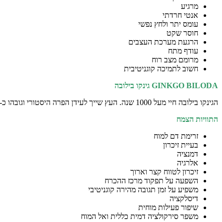
מרגיע
אנטי חרדתי
עומס יתר ולחץ נפשי
חוסר שקט
הרגעת מערכת העצבים
עודף מתח
מרומם מצב רוח
חשוב לתמיכה קוגניטיבית
GINKGO BILODA
גינקו בילובה
הגינקו בילובה חיי מעל 1000 שנה. העץ שייך לעידן הפרה היסטורי וגובהו כ-100 מטר, העץ שרד 150 מיליון שנה.
התוויות הצמח
זרימת דם למוח
בעיית זיכרון
דמנציה
אלרגיה
זיכרון לטווח קצר וארוך
השפעה על תפקוד מרכז ההכרח
משפיע על זמן תגובה מהירה קוגניטיבי
דיסלקציה
שיפור פעילות מוחית
משפר סירקולציה דמית כללית ואל המוח