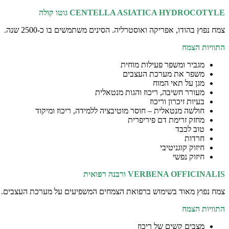
CENTELLA ASIATICA HYDROCOTYLE
גוטו קולה
צמח נפוץ בהודו, אפריקה ואוסטרליה. הסינים משתמשים בו כ-2500 שנה.
התוויות הצמח
מגביר ומשפר פעילות מוחית
משפר את מערכת העצבים
מגן על תאי המוח
מעורר חשיבה, ריכוז והגות מנטאלית
בעיות זיכרון וריכוז
חולשה מנטאלית – חוסר מוטיבציה ללמידה, ריכוז ומיקוד
מחזק זרימת דם פיריפרית
טוב לכבד
חרדות
חיזוק קוגניטיבי
חיזוק נפשי
VERBENA OFFICINALIS
ורבנה רפואית
צמח נפוץ מאוד בשימוש ברפואת הצמחים המשפיעים על מערכת העצבים.
התוויות הצמח
מצבים קשים של ריכוז