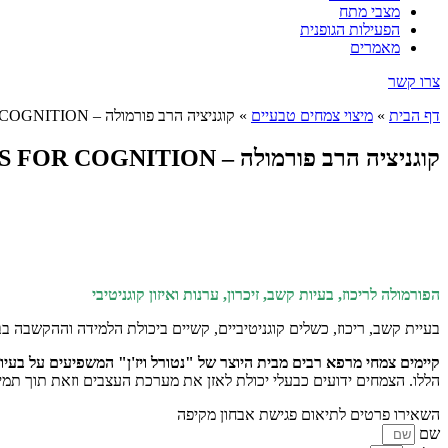
מצבי מתח
הפעילות הגופנית
מאמרים
צרו קשר
דף הבית
»
מיצוי צמחים טבעיים
»
קוגניציה הרב פורמולה – HERBS FOR COGNITION
קוגניציה הרב פורמולה – HERBS FOR COGNITION
הפורמולה לריכוז, בעיות קשב, זיכרון, ערנות ואיזון קוגניטיבי
בעיית קשב, ריכוז, כשלים קוגניטיביים, קשיים ביכולת הלמידה וההקשבה בבית
קיימים צמחי מרפא רבים מבית היוצר של "נטורל ויז'ן" המשפיעים על בעיות 
הללו. הצמחים ידועים כבעלי יכולת לאזן את מערכת העצבים וזאת תוך תמיכה
השאירו פרטים לתיאום פגישת אבחון מקיפה
שם