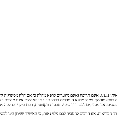
צמחי המרפא ותוספי התזונה מבית היוצר של "נטורל ויז'ן" ובפיתוחו של טל איתן CLH, אינם תרופה ואינם 
ופא מוסמך. צמחי מרפא הנמכרים בבתי טבע או פארמים אינם מהווים כלי לרי
מכים. אנו מעניקים לכם דרך טיפול טבעית מקצועית, רבת היקף והחלפה מה
שרד הבריאות. אנו חייבים להעביר לכם גילוי נאות, כי האישור שניתן הינו 