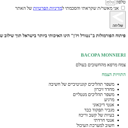
טלפון
אני מאשר/ת שקראתי והסכמתי ל
מדיניות הפרטיות
של האתר
שליחה
פיתוח הפורמולות ב"נטורל ויז'ן" הינו האיכותי ביותר בישראל תוך שילוב ש
BACOPA MONNIERI
צמח מרפא מהחשובים בעולם
התוויות הצמח
משפר תהליכים קוגניטיביים של חשיבה
מחדד זיכרון
משפר תהליכים מנטליים
מרגיע
אנטי דיכאוני
מגביר תפקוד כבד
בעיות של קשב וריכוז
אנטי חרדתי
חשוב למערכת העיכול