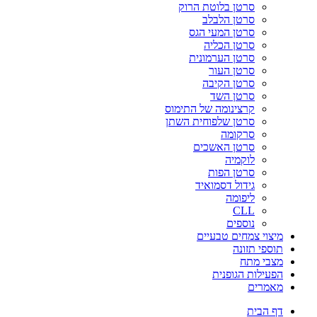
סרטן בלוטת הרוק
סרטן הלבלב
סרטן המעי הגס
סרטן הכליה
סרטן הערמונית
סרטן העור
סרטן הקיבה
סרטן השד
קרצינומה של התימוס
סרטן שלפוחית השתן
סרקומה
סרטן האשכים
לוקמיה
סרטן הפות
גידול דסמואיד
ליפומה
CLL
נוספים
מיצוי צמחים טבעיים
תוספי תזונה
מצבי מתח
הפעילות הגופנית
מאמרים
דף הבית