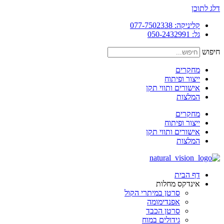
דלג לתוכן
קליניקה: 077-7502338
גל: 050-2432991
חיפוש
מחקרים
ייצור ופיתוח
אישורים ותווי תקן
המלצות
מחקרים
ייצור ופיתוח
אישורים ותווי תקן
המלצות
דף הבית
אינדקס מחלות
סרטן במיתרי הקול
אפנדימומה
סרטן הכבד
גידולים במוח