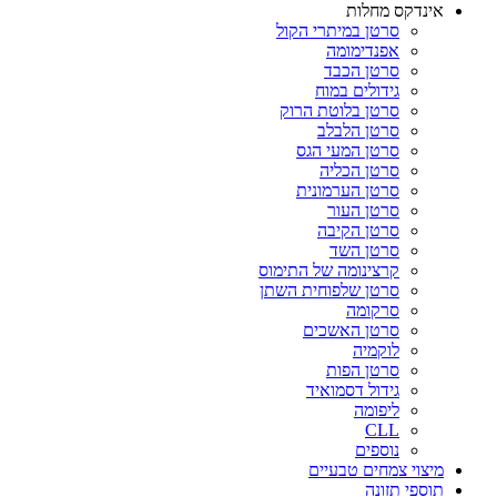
אינדקס מחלות
סרטן במיתרי הקול
אפנדימומה
סרטן הכבד
גידולים במוח
סרטן בלוטת הרוק
סרטן הלבלב
סרטן המעי הגס
סרטן הכליה
סרטן הערמונית
סרטן העור
סרטן הקיבה
סרטן השד
קרצינומה של התימוס
סרטן שלפוחית השתן
סרקומה
סרטן האשכים
לוקמיה
סרטן הפות
גידול דסמואיד
ליפומה
CLL
נוספים
מיצוי צמחים טבעיים
תוספי תזונה