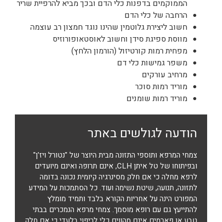
הממוקמים בדפנות כלי הדם ובכך מביא להרפיית שריר
הרחבה של כלי הדם
חשוב ליצירת גלוטמין שהינו נוגד חמצון רב עוצמה
מווסת ספיגת סידן וחשוב לאוסטאופורוזיס
מפחית רמות קורטיזול (הורמון הלחץ)
משפר גמישות כלי דם
מרחיב עורקים
מוריד רמות סוכר
מוריד רמות שומנים
הודעה לגולשים באתר
צמחי המרפא ותוספי התזונה מבית היוצר של "נטורל ויז'ן"
ובפיתוחו של טל איתן CLH, אינם תרופה ואינם מיועדים
לרפא מחלה כי אם חלק מסינרגיה קיומית נכונה בדומה
לתזונה, תנועה, שיטת נשימה ועוד. כל הסתמכות על המידע
המפורט הינה על אחריות הקורא בלבד ותמיד מומלץ
להתייעץ גם עם רופא מוסמך. צמחי מרפא הנמכרים בבתי
טבע או פארמים אינם מהווים כלי לריפוי בלעדי כי אם חלק