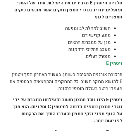
סלניום וויטמין
E
מגבירים את היעילות אחד של השני
ופועלים יחדיו כנוגדי חמצון חזקים אשר מונעים נזקים
חמצניים לגוף
חשוב למחלת לב ומניעה
מונע קרישי דם
מגן על ממברנת התאים
מעכב תהליכי הזדקנות
מנטרל רעלים
ויטמין
E
תרכובת אורגנית המסיסה בשומן. בעשור האחרון הפך ויטמין
E למושא מחקר חשוב. כל המחקרים והממצאים מבססים את
מעמדו היטב בעולם תוספי התזונה.
ויטמין
E
הינו נוגד חמצון חשוב ופעילותו מוגברת על ידי
נוגדי חמצון נוספים בדומה לוויטמין
C
וסלניום. הוא מגן
על הגוף מפני נזקי חמצון והעדרו הופך את הרקמות
לפגיעות יותר.