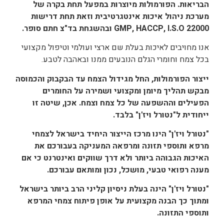
הבריאות. הפורמולות מיוצרות במפעל תחת בקרה של
מערכת ניהול איכות אינטגרטיבית וזאת תחת דרישות
GMP, HACCP, I.S.O 22000
ובהשגחת בד"צ חתם סופר.
אנו מחויבים לאיכות בעלת שם ארצי ועולמי וטיפול מקצועי
בכל צמח וחומרי הגלם הנובעים ממנו ובאהבה לטבע.
ייצור הפורמולות, החל מגידול הצמח עד הבקבוק והכמוסה
מבקש תהליך מיומן ומקצועי ושמירה על החומרים
הפעילים וההשפעה של כל צמח וצמח. אכן, שיטה זו
ייחודית ל"נטורל ויז'ן" בלבד.
"נטורל ויז'ן" הינו מרכז הייצור היחיד בישראל לצמחי
מרפא ותוספי תזונה ומרפאה המעניקה בעבורכם את
האיכות הגבוהה ביותר ולא דרך שווקים ואינטרנט כי אם
מענה רפואי טבעי, מושכל, נכון ומותאם עבורכם.
"נטורל ויז'ן" הינה בעלת ניסיון קליני הרב ביותר בישראל
ומתוך כך הבנה מקצועית על אופן פיתוח צמחי המרפא
ותוספי התזונה.