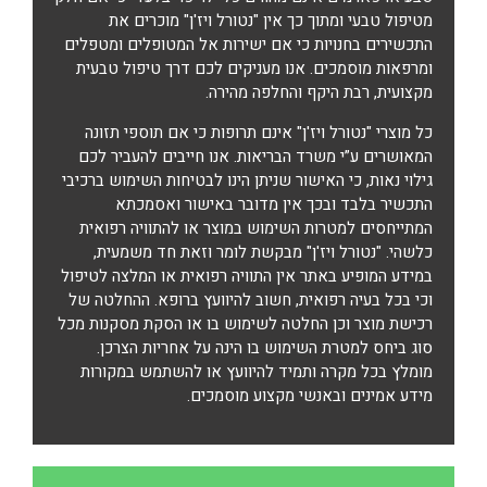
מטיפול טבעי ומתוך כך אין "נטורל ויז'ן" מוכרים את
התכשירים בחנויות כי אם ישירות אל המטופלים ומטפלים
ומרפאות מוסמכים. אנו מעניקים לכם דרך טיפול טבעית
מקצועית, רבת היקף והחלפה מהירה.
כל מוצרי "נטורל ויז'ן" אינם תרופות כי אם תוספי תזונה
המאושרים ע”י משרד הבריאות. אנו חייבים להעביר לכם
גילוי נאות, כי האישור שניתן הינו לבטיחות השימוש ברכיבי
התכשיר בלבד ובכך אין מדובר באישור ואסמכתא
המתייחסים למטרות השימוש במוצר או להתוויה רפואית
כלשהי. "נטורל ויז'ן" מבקשת לומר וזאת חד משמעית,
במידע המופיע באתר אין התוויה רפואית או המלצה לטיפול
וכי בכל בעיה רפואית, חשוב להיוועץ ברופא. ההחלטה של
רכישת מוצר וכן החלטה לשימוש בו או הסקת מסקנות מכל
סוג ביחס למטרת השימוש בו הינה על אחריות הצרכן.
מומלץ בכל מקרה ותמיד להיוועץ או להשתמש במקורות
מידע אמינים ובאנשי מקצוע מוסמכים.