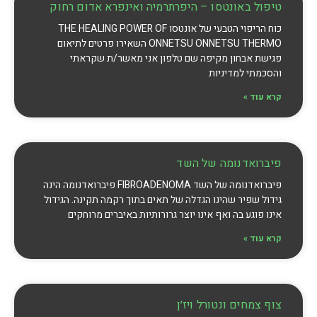
טיפול באונטסו – היפרתרמיה ואינפרא אדום רחוק
כוח הריפוי הטבעי של אונטסו THE HEALING POWER OF
ONNETSU ONNETSU THERMO השאירו פרטים לתיאום
פגישת אבחון מקיפה שם טלפון אני מאשר/ת שקראתי
והסכמתי למדיניות
קרא עוד »
פיברואדנומה של השד
פיברואדנומה של השד FIBROADENOMA פיברואדנומה הינה
גידול שפיר שהינו הגדלה של תאים בתוך רקמה תקינה. הגידול
אינו פוגע בה ואף אינו יוצר גרורותיות באיברים מרוחקים
קרא עוד »
צוף צמחים ונטורל ויז׳ן