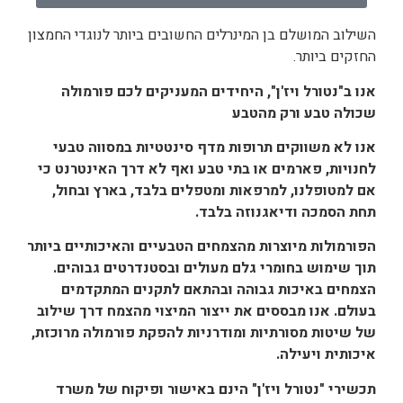
השילוב המושלם בן המינרלים החשובים ביותר לנוגדי החמצון
החזקים ביותר.
אנו ב"נטורל ויז'ן", היחידים המעניקים לכם פורמולה
שכולה טבע ורק מהטבע
אנו לא משווקים תרופות מדף סינטטיות במסווה טבעי
לחנויות, פארמים או בתי טבע ואף לא דרך האינטרנט כי
אם למטופלנו, למרפאות ומטפלים בלבד, בארץ ובחול,
תחת הסמכה ודיאגנוזה בלבד.
הפורמולות מיוצרות מהצמחים הטבעיים והאיכותיים ביותר
תוך שימוש בחומרי גלם מעולים ובסטנדרטים גבוהים.
הצמחים באיכות גבוהה ובהתאם לתקנים המתקדמים
בעולם. אנו מבססים את ייצור המיצוי מהצמח דרך שילוב
של שיטות מסורתיות ומודרניות להפקת פורמולה מרוכזת,
איכותית ויעילה.
תכשירי "נטורל ויז'ן" הינם באישור ופיקוח של משרד