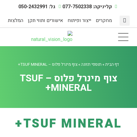
קליניקה: 077-7502338
גל: 050-2432991
מחקרים
ייצור ופיתוח
אישורים ותווי תקן
המלצות
מצבי מתח
דף הבית
תוספי תזונה
אינדקס מחלות
מיצוי צמחים טבעיים
הפעילות הגופנית
דף הבית
»
תוספי תזונה
»
צוף מינרל פלוס – TSUF MINERAL+
צוף מינרל פלוס – TSUF
MINERAL+
TSUF MINERAL+