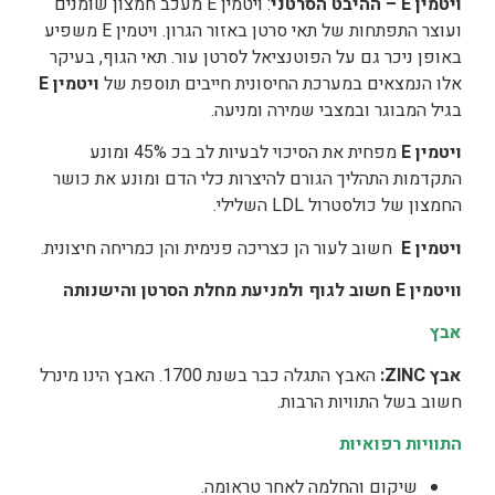
ויטמין
E
–
ההיבט הסרטני
: ויטמין E מעכב חמצון שומנים
ועוצר התפתחות של תאי סרטן באזור הגרון. ויטמין E משפיע
באופן ניכר גם על הפוטנציאל לסרטן עור. תאי הגוף, בעיקר
אלו הנמצאים במערכת החיסונית חייבים תוספת של
ויטמין
E
בגיל המבוגר ובמצבי שמירה ומניעה.
ויטמין
E
מפחית את הסיכוי לבעיות לב בכ 45% ומונע
התקדמות התהליך הגורם להיצרות כלי הדם ומונע את כושר
החמצון של כולסטרול LDL השלילי.
ויטמין
E
חשוב לעור הן כצריכה פנימית והן כמריחה חיצונית.
וויטמין
E
חשוב לגוף ולמניעת מחלת הסרטן והישנותה
אבץ
אבץ
ZINC
:
האבץ התגלה כבר בשנת 1700. האבץ הינו מינרל
חשוב בשל התוויות הרבות.
התוויות רפואיות
שיקום והחלמה לאחר טראומה.