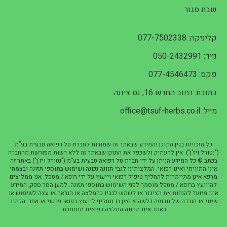
שבת סגור
קליניקה: 077-7502338
נייד: 050-2432991
פקס: 077-4546473
כתובת: רחוב החרש 16, נס ציונה
מייל: office@tsuf-herbs.co.il
כל הזכויות בגין התוכן והמידע שבאתר זה שמורות לחברת טל רפואה טבעית בע”מ
("נטורל ויז'ן"). אין להעתיק ולשכפל את התוכן שבאתר זה ללא רשות מפורשת מהחברה
בכתב © כל המידע הניתן על ידי חברת טל רפואה טבעית בע”מ ("נטורל ויז'ן") באתר זה
אינו התוויתי ואינו רפואי. המלצותינו לגבי תזונה נכונה ושימוש בתוספי תזונה ובצמחי
מרפא אינן מתיימרות להחליף טיפול רפואי וייעוץ על ידי רופא / מטפל. אנו ממליצים
להיוועץ ברופא / מטפל מוסמך לפני השימוש בתוספי תזונה. למען הסר ספק, המידע
אינו מיועד להנחות את הציבור או לשמש לגביו כהמלצה או הוראה או עצה לשימוש או
שינוי או הורדה של תרופה כלשהיא ואין בו תחליף לייעוץ רפואי פרטני או אחר. הכתוב
באתר אינו מהווה המלצה רפואית מוסמכת.