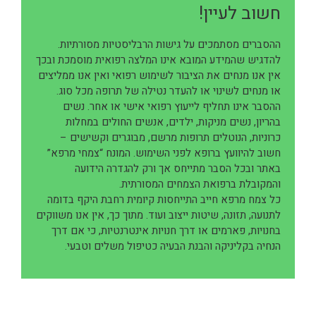
חשוב לעיין!
ההסברים מסתמכים על גישות הרבליסטיות מסורתיות.
להדגיש שהמידע המובא אינו המלצה רפואית מוסמכת ובכך
אין אנו מנחים את הציבור לשימוש רפואי ואין אנו ממליצים
או מנחים לשינוי או להעדר נטילה של תרופה מכל סוג.
ההסבר אינו תחליף לייעוץ רפואי אישי או אחר. נשים
בהריון, נשים מניקות, ילדים, אנשים החולים במחלות
כרוניות, הנוטלים תרופות מרשם, מבוגרים וקשישים –
חשוב להיוועץ ברופא לפני השימוש. המונח “צמחי מרפא”
באתר ובכל הסבר מתייחס אך ורק להגדרה הידועה
והמקובלת ברפואת הצמחים המסורתית.
כל צמח מרפא חייב התייחסות קיומית רחבת היקף בדומה
לתנועה, תזונה, שיטות ייצוב ועוד. מתוך כך, אין אנו משווקים
בחנויות, פארמים או דרך חנויות אינטרנטיות, כי אם דרך
הנחיה בקליניקה והבנת הבעיה כטיפול משלים וטבעי.