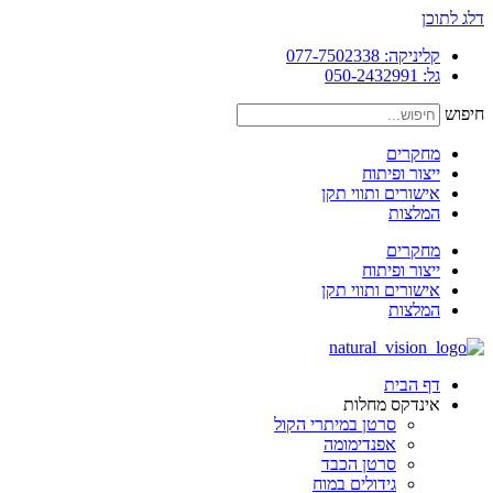
דלג לתוכן
קליניקה: 077-7502338
גל: 050-2432991
חיפוש
מחקרים
ייצור ופיתוח
אישורים ותווי תקן
המלצות
מחקרים
ייצור ופיתוח
אישורים ותווי תקן
המלצות
דף הבית
אינדקס מחלות
סרטן במיתרי הקול
אפנדימומה
סרטן הכבד
גידולים במוח