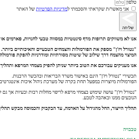
טלפון
אני מאשר/ת שקראתי והסכמתי ל
מדיניות הפרטיות
של האתר
שליחה
אנו לא משווקים תרופות מדף סינטטיות במסווה טבעי לחנויות, פארמים או
"נטורל ויז'ן" מספק את הפורמולות והצמחים הטבעיים והאיכותיים ביותר.
המיצוי מהצמח דרך שילוב של שיטות מסורתיות ומודרניות להפקת פורמולה מ
אנו מעניקים עבורכם את הטוב ביותר שניתן להפיק מצמחי המרפא ותהליך ה
תכשירי "נטורל ויז'ן" הינם באישור משרד הבריאות ובהכשר הרבנות.
הפורמולות מיוצרות במפעל תחת בקרה של מערכת ניהול איכות אינטגרטיבית וזאת תחת דרישו
"נטורל ויז'ן" עושה שימוש בצמחי מרפא לריפוי מחלות רבות ובעיות אך גם 
הנובעים ממנו ובאהבה לטבע.
תהליך הייצור, החל מהגידול על האדמה, עד הבקבוק והכמוסה מבקש תהליך מ
טבבויה