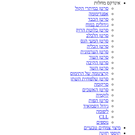
אינדקס מחלות
סרטן במיתרי הקול
אפנדימומה
סרטן הכבד
גידולים במוח
סרטן בלוטת הרוק
סרטן הלבלב
סרטן המעי הגס
סרטן הכליה
סרטן הערמונית
סרטן העור
סרטן הקיבה
סרטן השד
קרצינומה של התימוס
סרטן שלפוחית השתן
סרקומה
סרטן האשכים
לוקמיה
סרטן הפות
גידול דסמואיד
ליפומה
CLL
נוספים
מיצוי צמחים טבעיים
תוספי תזונה