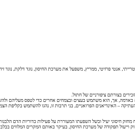
ייתי, אנטי פרזיטי, ממריץ, משפעל את מערכת החיסון, נוגד דלקת, נוגד זיה
זכירים בצורתם ציפורניים של חתול.
ה הוא צמח מטפס (Liana) אשר שורשיו נעוצים באדמה, אך, הוא משתמש בעצים ובצמחים אחרים כד
קה – האינדיאנים הפרואניים, בני תרבות זו, נהגו להשתמש בקליפת הצמח כאמ
זק חיסוני יעיל ובשל השפעתו המעוררת על פעילות כדוריות הדם הלבנות. מ
ק וייעול תפקודה של מערכת החיסון, בעיקר באותם המקרים המלווים בבלבו