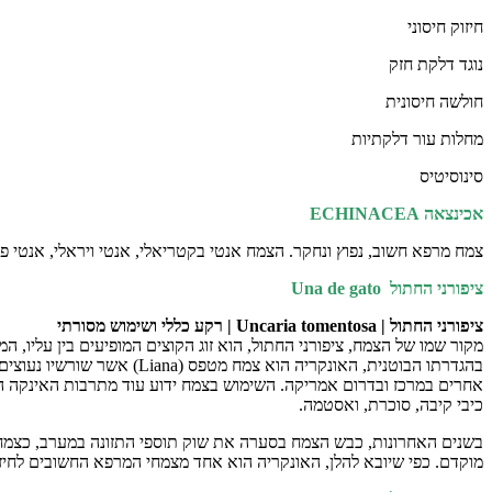
חיזוק חיסוני
נוגד דלקת חזק
חולשה חיסונית
מחלות עור דלקתיות
סינוסיטיס
אכינצאה
ECHINACEA
צמח מרפא חשוב, נפוץ ונחקר. הצמח אנטי בקטריאלי, אנטי ויראלי, אנטי פטר
ציפורני החתול
Una de gato
ציפורני החתול
| Uncaria tomentosa |
רקע כללי ושימוש מסורתי
מקור שמו של הצמח, ציפורני החתול, הוא זוג הקוצים המופיעים בין עליו, המ
בהגדרתו הבוטנית, האונקרי
אחרים במרכז ובדרום אמריקה. השימוש בצמח ידוע עוד מתרבות האינקה העתי
כיבי קיבה, סוכרת, ואסטמה.
בשנים האחרונות, כבש הצמח בסערה את שוק תוספי התזונה במערב, כצמח מח
מוקדם. כפי שיובא להלן, האונקריה הוא אחד מצמחי המרפא החשובים לחיזו