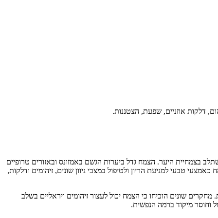
ום, דלקות אוזניים, שפעת, הצטננות.
י לטפס מעליהם ולהשתלב בצמחיית היער. הצמח גדל ביערות הגשם באמזונס ובאזורים טרופיים
צעי טבעי למניעת הריון ולטיפול במצבי ניוון שונים, זיהומים ודלקות,
חקרים שונים הוכיחו כי הצמח יכול לעצור זיהומים ויראליים בשלב
ל וחוסר מיקוד ברמה הנפשית.