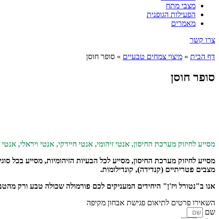
מצבי מתח
הפעילות הגופנית
מאמרים
צרו קשר
דף הבית
»
מיצוי צמחים טבעיים
»
סופר חוסן
סופר חוסן
מסייע לחיזוק מערכת החיסון,
אנטי זיהומי,
אנטי חיידקי,
אנטי ויראלי,
אנטי 
מסייע לחיזוק מערכת החיסון, מסייע לכל הבעיות הזיהומיות, מסייע בכל סוג
מצבים פטריתיים (קנדידה), קונדילומות.
אנו ב"נטורל ויז'ן" היחידים המעניקים לכם פורמולה שכולה טבע ורק מהטב
השאירו פרטים לתיאום פגישת אבחון מקיפה
שם