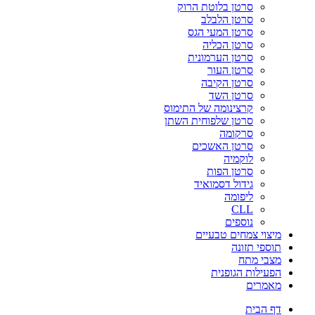
סרטן בלוטת הרוק
סרטן הלבלב
סרטן המעי הגס
סרטן הכליה
סרטן הערמונית
סרטן העור
סרטן הקיבה
סרטן השד
קרצינומה של התימוס
סרטן שלפוחית השתן
סרקומה
סרטן האשכים
לוקמיה
סרטן הפות
גידול דסמואיד
ליפומה
CLL
נוספים
מיצוי צמחים טבעיים
תוספי תזונה
מצבי מתח
הפעילות הגופנית
מאמרים
דף הבית