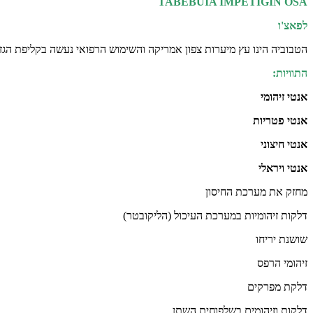
TABEBUIA IMPETIGIN OSA
לפאצ'ו
הטבוביה הינו עץ מיערות צפון אמריקה והשימוש הרפואי נעשה בקליפת הגזע
התוויות:
אנטי זיהומי
אנטי פטריות
אנטי חיצוני
אנטי ויראלי
מחזק את מערכת החיסון
דלקות זיהומיות במערכת העיכול (הליקובטר)
שושנת יריחו
זיהומי הרפס
דלקת מפרקים
דלקות וזיהומים בשלפוחית השתן