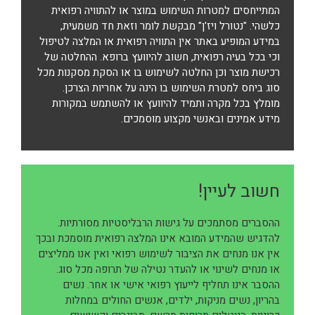
המתייחסים למטרות השימוש במוצר או להתוויה רפואית
כלשהי. "נטורל ויז'ן" מבקשת לומר וזאת חד משמעית,
במידע המופיע באתר אין התוויה רפואית או המלצה לטיפול
וכי בכל בעיה רפואית, חשוב להיוועץ ברופא. ההחלטה של
רכישת מוצר וכן החלטה לשימוש בו או הסקת מסקנות מכל
סוג ביחס למטרת השימוש בו הינה על אחריות הצרכן.
מומלץ בכל מקרה ותמיד להיוועץ או להשתמש במקורות
מידע אמינים ובאנשי מקצוע מוסמכים.
חשוב לעיין!
ההסברים מסתמכים על גישות הרבליסטיות מסורתיות.
להדגיש שהמידע המובא אינו המלצה רפואית מוסמכת ובכך
אין אנו מנחים את הציבור לשימוש רפואי ואין אנו ממליצים
או מנחים לשינוי או להעדר נטילה של תרופה מכל סוג.
ההסבר אינו תחליף לייעוץ רפואי אישי או אחר. נשים
בהריון, נשים מניקות, ילדים, אנשים החולים במחלות