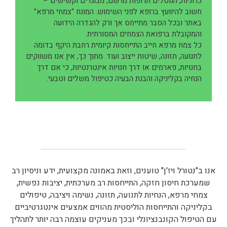
כרוניות, הנוטלים תרופות מרשם, מבוגרים וקשישים –
חשוב להיוועץ ברופא לפני השימוש. המונח “צמחי מרפא”
באתר ובכל הסבר מתייחס אך ורק להגדרה הידועה
והמקובלת ברפואת הצמחים המסורתית.
כל צמח מרפא חייב התייחסות קיומית רחבת היקף בדומה
לתנועה, תזונה, שיטות ייצוב ועוד. מתוך כך, אין אנו משווקים
בחנויות, פארמים או דרך חנויות אינטרנטיות, כי אם דרך
הנחיה בקליניקה והבנת הבעיה כטיפול משלים וטבעי.
אנו ב"נטורל ויז'ן" טוענים, וזאת באמונה מקצועית, ידע וניסיון רב
שמערכת חיסון חזקה, התייחסות רב מערכתית, יציבות נפשית,
צמחי מרפא, הנחיות לתנועה, תזונה, נשימה ויציבה, טיפולים
בקליניקה והתייחסות הוליסטית מהווים אמצעים אינטגרטיביים
עם הטיפול הקונבנציונלי ובכך מעניקים עוצמה רבה יותר לתהליך