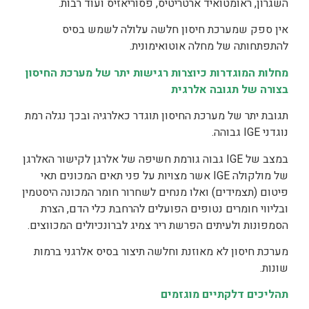
השגרון, ראומטואיד ארטריטיס, פסוריאזיס ועוד רבות.
אין ספק שמערכת חיסון חלשה עלולה לשמש בסיס
להתפתחותה של מחלה אוטואימונית.
מחלות המוגדרות כיוצרות רגישות יתר של מערכת החיסון
בצורה של תגובה אלרגית
תגובת יתר של מערכת החיסון תוגדר כאלרגיה ובכך נגלה רמת
נוגדני IGE גבוהה.
במצב של IGE גבוה גורמת חשיפה של אלרגן לקישור האלרגן
של מולקולה IGE אשר מצויות על פני תאים המכונים תאי
פיטום (תצמידים) ואלו מנחים לשחרור חומר המכונה היסטמין
ובליווי חומרים נטופים הפועלים להרחבת כלי הדם, הצרת
הסמפונות ולעיתים הפרשת ריר צמיג לברונכיולים המכווצים.
מערכת חיסון לא מאוזנת וחלשה תיצור בסיס אלרגני ברמות
שונות.
תהליכים דלקתיים מוגזמים