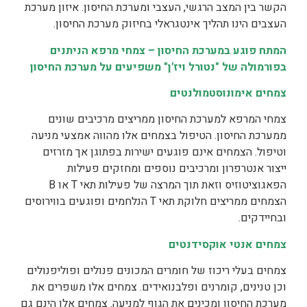
הקשר בין המצב הרגשי, העצבי ומערכת החיסון. איזון מערכת
העצבים הינו תהליך אינטגראלי בחיזוק מערכת החיסון.
המתח פוגע במערכת החיסון –
צמחי מרפא הניתנים
בפורמולה של "נטורל ויז'ן" משפיעים על מערכת החיסון
צמחים אימונוסטמולנטים
צמחי המרפא למערכת החיסון ממריצים מרכיבים שונים
ממערכת החיסון. הטיפול בצמחים אלו מהווה אמצעי מניעה
וטיפול. הצמחים אינם פוגעים ישירות בפתוגן אך מזרזים
ייצור אנטרפרון ומרכיבים נוספים ומחזקים פעילות
הפאגוציטוזיס וזאת תוך המרצה של פעילות תאי T או B
הצמחים ממריצים חלוקת תאי T הנלחמים ופוגעים בווירוסים
ובחיידקים.
צמחים אנטי אוקסידנטים
צמחים בעלי ריכוז של חומרים המכונים פנולים ופוליפנולים
וכן טנינים, קומרנים ופלבנואידים. צמחים אלו משפרים את
מערכת החיסון ומכינים את הגוף למניעה. צמחים אלו הינם גם