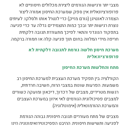
מצבי יתר ורגישות הגורמים ליצירת מכלולים חיסוניים לא
פרופורציונאלית אין ספק שמערכת החיסון אמורה ליצור
הצמדה לאנטיגן (גורם מזיק) כדי לנטרל אותו ולסלקו. לעיתים
נוצרת רגישות יתר ובכך כמות התצמידים גדלה עד כדי פגיעה
בתפקוד הנוגדני והתאי. לפיכך מתעוררת תגובה דלקתית
חריפה מידי המלווה בחום תוך פגיעה קלה או חמורה ברקמה.
מערכת חיסון חלשה גורמת לתגובה דלקתית לא
פרופורציונאלית
מתח והחלשות מערכת החיסון
הקורלציה בין תפקיד מערכת העצבית למערכת החיסון רב
משמעות. הפרעות שונות במצבי הרוח, חשיבה חרדתית,
רגשות מטרידים, מצבים של דכדוך, דיכאון ומועקה כשורים
למצבים פסיכולוגית הגורמים לאי איזון במערכת העצבים
והמערכת ההורמונאלית (אימונולוגיה).
מצבים של מתח מעוררים תגובה חיסונית גבוהה הגורמת
לפגיעה ותשישות חיסונית. ההיבט הפסיכונוירואימונוגיה הינו