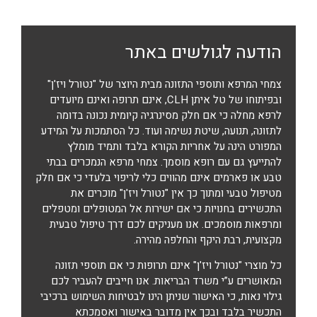
הודעה לגולשים באתר
צמחי המרפא ותוספי התזונה מבית היוצר של "נטורל ויז'ן"
ובפיתוחו של טל איתן CLH, אינם תרופה ואינם מיועדים
לרפא מחלה כי אם חלק מסינרגיה קיומית נכונה בדומה
לתזונה, תנועה, שיטת נשימה ועוד. כל הסתמכות על המידע
המפורט הינה על אחריות הקורא בלבד ותמיד מומלץ
להתייעץ גם עם רופא מוסמך. צמחי מרפא הנמכרים בבתי
טבע או פארמים אינם מהווים כלי לריפוי בלעדי כי אם חלק
מטיפול טבעי ומתוך כך אין "נטורל ויז'ן" מוכרים את
התכשירים בחנויות כי אם ישירות אל המטופלים ומטפלים
ומרפאות מוסמכים. אנו מעניקים לכם דרך טיפול טבעית
מקצועית, רבת היקף והחלפה מהירה.
כל מוצרי "נטורל ויז'ן" אינם תרופות כי אם תוספי תזונה
המאושרים ע”י משרד הבריאות. אנו חייבים להעביר לכם
גילוי נאות, כי האישור שניתן הינו לבטיחות השימוש ברכיבי
התכשיר בלבד ובכך אין מדובר באישור ואסמכתא