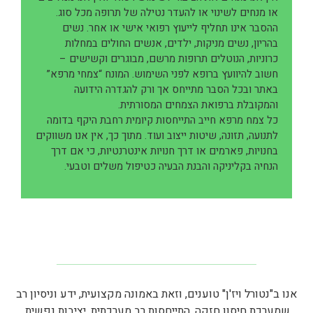
או מנחים לשינוי או להעדר נטילה של תרופה מכל סוג.
ההסבר אינו תחליף לייעוץ רפואי אישי או אחר. נשים
בהריון, נשים מניקות, ילדים, אנשים החולים במחלות
כרוניות, הנוטלים תרופות מרשם, מבוגרים וקשישים –
חשוב להיוועץ ברופא לפני השימוש. המונח “צמחי מרפא”
באתר ובכל הסבר מתייחס אך ורק להגדרה הידועה
והמקובלת ברפואת הצמחים המסורתית.
כל צמח מרפא חייב התייחסות קיומית רחבת היקף בדומה
לתנועה, תזונה, שיטות ייצוב ועוד. מתוך כך, אין אנו משווקים
בחנויות, פארמים או דרך חנויות אינטרנטיות, כי אם דרך
הנחיה בקליניקה והבנת הבעיה כטיפול משלים וטבעי.
אנו ב"נטורל ויז'ן" טוענים, וזאת באמונה מקצועית, ידע וניסיון רב
שמערכת חיסון חזקה, התייחסות רב מערכתית, יציבות נפשית,