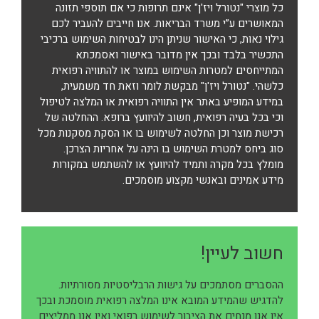
כל מוצרי "נטורל ויז'ן" אינם תרופות כי אם תוספי תזונה
המאושרים ע”י משרד הבריאות. אנו חייבים להעביר לכם
גילוי נאות, כי האישור שניתן הינו לבטיחות השימוש ברכיבי
התכשיר בלבד ובכך אין מדובר באישור ואסמכתא
המתייחסים למטרות השימוש במוצר או להתוויה רפואית
כלשהי. "נטורל ויז'ן" מבקשת לומר וזאת חד משמעית,
במידע המופיע באתר אין התוויה רפואית או המלצה לטיפול
וכי בכל בעיה רפואית, חשוב להיוועץ ברופא. ההחלטה של
רכישת מוצר וכן החלטה לשימוש בו או הסקת מסקנות מכל
סוג ביחס למטרת השימוש בו הינה על אחריות הצרכן.
מומלץ בכל מקרה ותמיד להיוועץ או להשתמש במקורות
מידע אמינים ובאנשי מקצוע מוסמכים.
חשוב לעיין!
ההסברים מסתמכים על גישות הרבליסטיות מסורתיות.
להדגיש שהמידע המובא אינו המלצה רפואית מוסמכת ובכך
אין אנו מנחים את הציבור לשימוש רפואי ואין אנו ממליצים