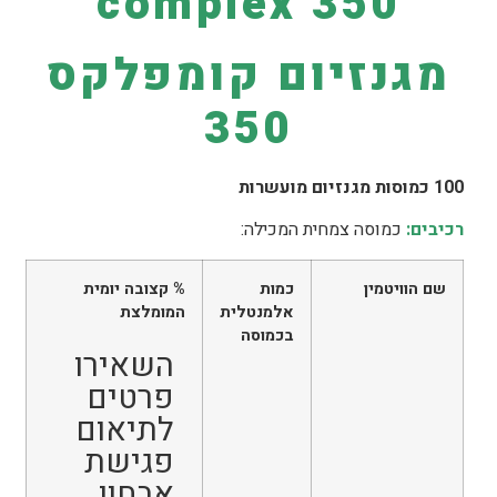
complex 350
מגנזיום קומפלקס
350
100 כמוסות מגנזיום מועשרות
רכיבים:
כמוסה צמחית המכילה:
שם הוויטמין
כמות
% קצובה יומית
אלמנטלית
המומלצת
בכמוסה
השאירו
פרטים
לתיאום
פגישת
אבחון