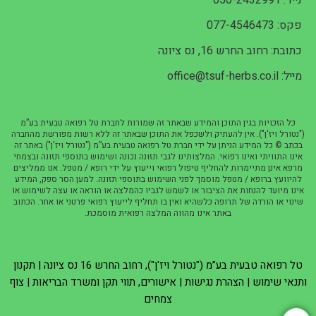
נייד: 050-2432991
פקס: 077-4546473
כתובת: רחוב החרש 16, נס ציונה
מייל: office@tsuf-herbs.co.il
כל הזכויות בגין התוכן והמידע שבאתר זה שמורות לחברת טל רפואה טבעית בע”מ
("נטורל ויז'ן"). אין להעתיק ולשכפל את התוכן שבאתר זה ללא רשות מפורשת מהחברה
בכתב © כל המידע הניתן על ידי חברת טל רפואה טבעית בע”מ ("נטורל ויז'ן") באתר זה
אינו התוויתי ואינו רפואי. המלצותינו לגבי תזונה נכונה ושימוש בתוספי תזונה ובצמחי
מרפא אינן מתיימרות להחליף טיפול רפואי וייעוץ על ידי רופא / מטפל. אנו ממליצים
להיוועץ ברופא / מטפל מוסמך לפני השימוש בתוספי תזונה. למען הסר ספק, המידע
אינו מיועד להנחות את הציבור או לשמש לגביו כהמלצה או הוראה או עצה לשימוש או
שינוי או הורדה של תרופה כלשהיא ואין בו תחליף לייעוץ רפואי פרטני או אחר. הכתוב
באתר אינו מהווה המלצה רפואית מוסמכת.
טל רפואה טבעית בע”מ ("נטורל ויז'ן"), רחוב החרש 16 נס ציונה |
תקנון
ותנאי שימוש
|
הצהרת נגישות
|
אישורים, תווי תקן ומשרד הבריאות
|
צוף
צמחים