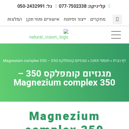
קליניקה: 077-7502338
גל: 050-2432991
מחקרים
ייצור ופיתוח
אישורים ותווי תקן
המלצות
מצבי מתח
דף הבית
תוספי תזונה
אינדקס מחלות
מיצוי צמחים טבעיים
הפעילות הגופנית
דף הבית
»
תוספי תזונה
»
מגנזיום קומפלקס 350 – Magnezium complex 350
מגנזיום קומפלקס 350 –
Magnezium complex 350
Magnezium