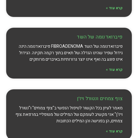
קרא עוד »
פיברואדנומה של השד
פיברואדנומה של השד FIBROADENOMA פיברואדנומה הינה
גידול שפיר שהינו הגדלה של תאים בתוך רקמה תקינה. הגידול
אינו פוגע בה ואף אינו יוצר גרורותיות באיברים מרוחקים
קרא עוד »
צוף צמחים ונטורל ויז׳ן
מאמר לעיון בכל הקשור לטיפול הנפשי ב"צוף צמחים" ו"נטורל
ויז'ן" אני מקשיב לעומקם של המילים של מטופליי במרפאת צוף
צמחים, הן בפגישה והן המילים הכתובות
קרא עוד »