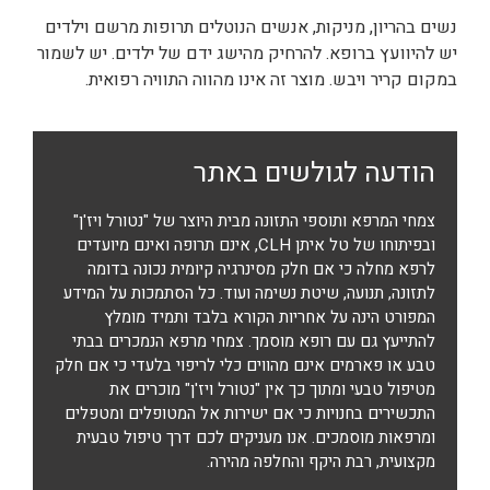
נשים בהריון, מניקות, אנשים הנוטלים תרופות מרשם וילדים
יש להיוועץ ברופא. להרחיק מהישג ידם של ילדים. יש לשמור
במקום קריר ויבש. מוצר זה אינו מהווה התוויה רפואית.
הודעה לגולשים באתר
צמחי המרפא ותוספי התזונה מבית היוצר של "נטורל ויז'ן"
ובפיתוחו של טל איתן CLH, אינם תרופה ואינם מיועדים
לרפא מחלה כי אם חלק מסינרגיה קיומית נכונה בדומה
לתזונה, תנועה, שיטת נשימה ועוד. כל הסתמכות על המידע
המפורט הינה על אחריות הקורא בלבד ותמיד מומלץ
להתייעץ גם עם רופא מוסמך. צמחי מרפא הנמכרים בבתי
טבע או פארמים אינם מהווים כלי לריפוי בלעדי כי אם חלק
מטיפול טבעי ומתוך כך אין "נטורל ויז'ן" מוכרים את
התכשירים בחנויות כי אם ישירות אל המטופלים ומטפלים
ומרפאות מוסמכים. אנו מעניקים לכם דרך טיפול טבעית
מקצועית, רבת היקף והחלפה מהירה.