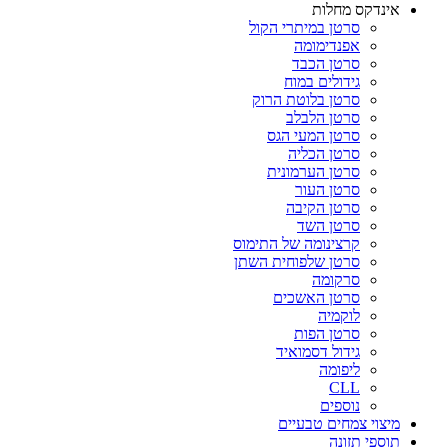
אינדקס מחלות
סרטן במיתרי הקול
אפנדימומה
סרטן הכבד
גידולים במוח
סרטן בלוטת הרוק
סרטן הלבלב
סרטן המעי הגס
סרטן הכליה
סרטן הערמונית
סרטן העור
סרטן הקיבה
סרטן השד
קרצינומה של התימוס
סרטן שלפוחית השתן
סרקומה
סרטן האשכים
לוקמיה
סרטן הפות
גידול דסמואיד
ליפומה
CLL
נוספים
מיצוי צמחים טבעיים
תוספי תזונה