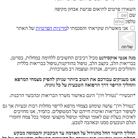
השאירו פרטים לתיאום פגישת אבחון מקיפה
שם
טלפון
אני מאשר/ת שקראתי והסכמתי ל
מדיניות הפרטיות
של האתר
שליחה
מגה אנטי אוקסידנט
מכיל רכיבים החשובים ללחימה במחלות, בסרטן,
בבריאות הלב, בקצב הלב, טיפול בהזדקנות,טיפול בבריאות כללית
ותהליכים ניווניים, אנרגיה ועוצמה רב מערכתית.
אנו מעניקים עבורכם את הטוב ביותר שניתן להפיק מצמחי המרפא
ותהליך הריפוי דרך הרפואה הטבעית על כל גווניה.
*תכשירי "נטורל ויז'ן" הינם באישור משרד הבריאות ובהכשר הרבנות.
"נטורל ויז'ן" עושה שימוש בצמחי מרפא לריפוי מחלות רבות ובעיות אך גם
לשיפור הבריאות ואיכות חייהם של המטופלים. כתמיד, אנו מחויבים
לאיכות בעלת שם לאומי ועולמי וטיפול מקצועי ומסור בכל צמח וחומרי
הגלם הנובעים ממנו ובאהבה לטבע.
תהליך הייצור החל מהגידול על האדמה עד הבקבוק והכמוסה מבקש