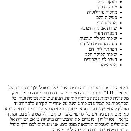
מעקב זקנה
מחזק חיסון
מחלות נוירולוגיות
פעילות הלב
אנטי סרטני
יצירת אנרגיה חשובה
הצערת העור
שיפור ביכולת הגופנית
הגנה מחסימת כלי דם
הפחתת לחץ דם
שיפור תפוקת הלב
חשוב לניוון שרירים
אלצהיימר
הודעה לגולשים באתר
צמחי המרפא ותוספי התזונה מבית היוצר של "נטורל ויז'ן" ובפיתוחו של
טל איתן CLH, אינם תרופה ואינם מיועדים לרפא מחלה כי אם חלק
מסינרגיה קיומית נכונה בדומה לתזונה, תנועה, שיטת נשימה ועוד. כל
הסתמכות על המידע המפורט הינה על אחריות הקורא בלבד ותמיד
מומלץ להתייעץ גם עם רופא מוסמך. צמחי מרפא הנמכרים בבתי טבע או
פארמים אינם מהווים כלי לריפוי בלעדי כי אם חלק מטיפול טבעי ומתוך
כך אין "נטורל ויז'ן" מוכרים את התכשירים בחנויות כי אם ישירות אל
המטופלים ומטפלים ומרפאות מוסמכים. אנו מעניקים לכם דרך טיפול
טבעית מקצועית, רבת היקף והחלפה מהירה.