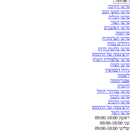
שליחה
סרטן הקיבה
סרטן המעי הגס
סרטן הכליה
סרטן העור
סרטן האשכים
סרקומה
סרטן הערמונית
גידולים במוח
סרטן בלוטת הרוק
קרצינומה של התימוס
סרטן שלפוחית השתן
סרטן הפות
גידול דסמואיד
ליפומה
אפנדימומה
לוקמיה
סרטן במיתרי הקול
סרטן הכבד
סרטן הלבלב
קרצינומה של התימוס
סרטן השד
ראשון 09:00-18:00
שני 09:00-18:00
שלישי 09:00-18:00