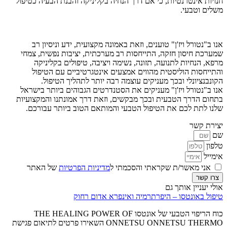
חנויות אינטרנטיות, כי אם דרך הנחיה בקליניקה והבנת הבעיה כטיפול
משלים וטבעי.
אנו ב"נטורל ויז'ן" טוענים, וזאת באמונה מקצועית, ידע וניסיון רב
שמערכת חיסון חזקה, התייחסות רב מערכתית, יציבות נפשית, צמחי
מרפא, הנחיות לתנועה, תזונה, נשימה ויציבה, טיפולים בקליניקה
והתייחסות הוליסטית מהווים אמצעים אינטגרטיביים עם הטיפול
הקונבנציונלי ובכך מעניקים עוצמה רבה יותר לתהליך הטיפול.
אנו ב"נטורל ויז'ן" מעניקים את הסטנדרטים הגבוהים ביותר בישראל
בתחום הדרך הטבעית ובכך מבקשים, וזאת דרך אמונתנו והמקצועיות
שלנו לתת לכם את הטיפול הטבעי והמותאם הטוב ביותר עבורכם.
יצירת קשר
שם
טלפון
אימייל
אני מאשר/ת שקראתי והסכמתי ל
מדיניות הפרטיות
של האתר
צרו קשר
אולי יעניין אותך גם
טיפול באונטסו – היפרתרמיה ואינפרא אדום רחוק
כוח הריפוי הטבעי של אונטסו THE HEALING POWER OF
ONNETSU ONNETSU THERMO השאירו פרטים לתיאום פגישת