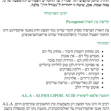
תהליך מיומן ומקצועי תוך שמירה על החומרים הפעילים וההשפעה של כל
צמח וצמח. אכן, שיטה זו ייחודית ל"נטורל ויז'ן" בלבד.
רכיבי הפורמולה
קליפת עץ האורן
Pycngenol
עץ האורן הצרפתי מפיק חומר שהינו נוגד חמצון חזק (אנטי אוקסידנט הינו
החומר הפעיל המוגדר ביופלובונואיד שהינו פרואנתוציאניצין).
תכונותיו
מגן ומחזק רקמות חיבור – מחזק כלי דם
מגמיש כלי דם – אין אונות
הורדת לחץ דם – הורדת רמת סוכר
אי ספיקה ורידית לכן טוב לדליות ברגליים
קרישי דם – דלקת מפרקים
חבורות – דלקת חניכיים
דלקת ורידים – אלרגיות
קצב לב (אריטמיה) – טרשת עורקים
אוטם שריר הלב
חומצה אלפא ליפואית
ALFHA LIPOIC ACID
–
A.L.A
רכיב זה הינו נוגד חמצון רב משמעות ובין החשובים שקיימים היום. A.L.A
הינה אנטי אוקסידנטית על ואולטימטיבית. מונעת נזקי לב ומטפלת בקצב