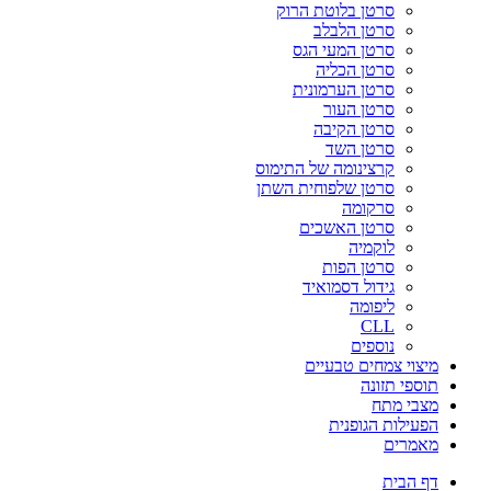
סרטן בלוטת הרוק
סרטן הלבלב
סרטן המעי הגס
סרטן הכליה
סרטן הערמונית
סרטן העור
סרטן הקיבה
סרטן השד
קרצינומה של התימוס
סרטן שלפוחית השתן
סרקומה
סרטן האשכים
לוקמיה
סרטן הפות
גידול דסמואיד
ליפומה
CLL
נוספים
מיצוי צמחים טבעיים
תוספי תזונה
מצבי מתח
הפעילות הגופנית
מאמרים
דף הבית