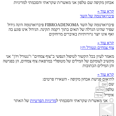
אבחון מקיפה שם טלפון אני מאשר/ת שקראתי והסכמתי למדיניות
קרא עוד »
פיברואדנומה של השד
פיברואדנומה של השד FIBROADENOMA פיברואדנומה הינה גידול
שפיר שהינו הגדלה של תאים בתוך רקמה תקינה. הגידול אינו פוגע בה
ואף אינו יוצר גרורותיות באיברים מרוחקים
קרא עוד »
צוף צמחים ונטורל ויז׳ן
מאמר לעיון בכל הקשור לטיפול הנפשי ב"צוף צמחים" ו"נטורל ויז'ן" אני
מקשיב לעומקם של המילים של מטופליי במרפאת צוף צמחים, הן בפגישה
והן המילים הכתובות
קרא עוד »
לתיאום פגישת אבחון מקיפה - השאירו פרטים:
שם
טלפון
אימייל
אני מאשר/ת שקראתי והסכמתי ל
מדיניות הפרטיות
של האתר