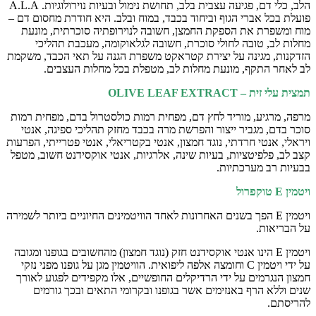
הלב, כלי דם, פגיעה עצבית בלב, תחושת נימול ובעיות נוירולוגיות. A.L.A
פועלת בכל אברי הגוף וביחוד בכבד, במוח ובלב. היא חודרת מחסום דם –
מוח ומשפרת את הספקת החמצן, חשובה לנוירופתיה סוכרתית, מונעת
מחלות לב, טובה לחולי סוכרת, חשובה לגלאוקומה, מעכבת תהליכי
הזדקנות, מגינה על יצירת קטראקט משפרת הגנה על תאי הכבד, משקמת
לב לאחר התקף, מונעת מחלות לב, מטפלת בכל מחלות העצבים.
תמצית עלי זית –
OLIVE LEAF EXTRACT
מרפה, מרגיע, מוריד לחץ דם, מפחית רמות כולסטרול בדם, מפחית רמות
סוכר בדם, מגביר ייצור והפרשת מרה בכבד מחזק תהליכי ספיגה, אנטי
ויראלי, אנטי חרדתי, נוגד חמצון, אנטי בקטריאלי, אנטי פטרייתי, הפרעות
קצב לב, פלפיטציות, בעיות שינה, אלרגיות, אנטי אוקסידנט חשוב, מטפל
בבעיות רב מערכתיות.
ויטמין
E
טוקפרול
ויטמין E הפך בשנים האחרונות לאחד הוויטמינים החיוניים ביותר לשמירה
על הבריאות.
ויטמין E הינו אנטי אוקסידנט חזק (נוגד חמצון) מהחשובים בגופנו ומגובה
על ידי ויטמין C וחומצה אלפה ליפואית. הוויטמין מגן על גופנו מפני נזקי
חמצון הנגרמים על ידי הרדיקלים החופשיים, אלו מקפידים לפגוע לאורך
שנים וללא הרף באנזימים אשר בגופנו ובקרומי התאים ובכך גורמים
להריסתם.