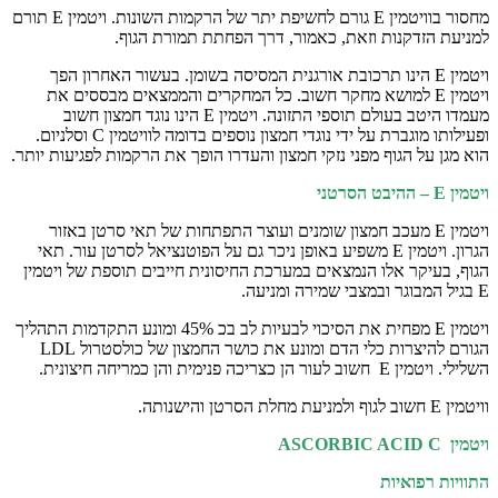
מחסור בוויטמין E גורם לחשיפת יתר של הרקמות השונות. ויטמין E תורם
למניעת הזדקנות וזאת, כאמור, דרך הפחתת תמורת הגוף.
ויטמין E הינו תרכובת אורגנית המסיסה בשומן. בעשור האחרון הפך
ויטמין E למושא מחקר חשוב. כל המחקרים והממצאים מבססים את
מעמדו היטב בעולם תוספי התזונה. ויטמין E הינו נוגד חמצון חשוב
ופעילותו מוגברת על ידי נוגדי חמצון נוספים בדומה לוויטמין C וסלניום.
הוא מגן על הגוף מפני נזקי חמצון והעדרו הופך את הרקמות לפגיעות יותר.
ויטמין
E
– ההיבט הסרטני
ויטמין E מעכב חמצון שומנים ועוצר התפתחות של תאי סרטן באזור
הגרון. ויטמין E משפיע באופן ניכר גם על הפוטנציאל לסרטן עור. תאי
הגוף, בעיקר אלו הנמצאים במערכת החיסונית חייבים תוספת של ויטמין
E בגיל המבוגר ובמצבי שמירה ומניעה.
ויטמין E מפחית את הסיכוי לבעיות לב בכ 45% ומונע התקדמות התהליך
הגורם להיצרות כלי הדם ומונע את כושר החמצון של כולסטרול LDL
השלילי. ויטמין E חשוב לעור הן כצריכה פנימית והן כמריחה חיצונית.
וויטמין E חשוב לגוף ולמניעת מחלת הסרטן והישנותה.
ויטמין
ASCORBIC ACID C
התוויות רפואיות