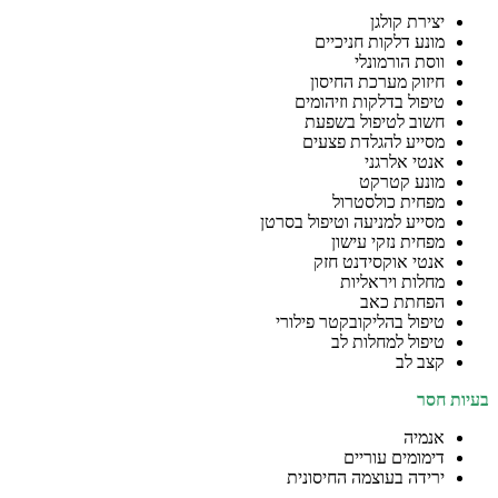
יצירת קולגן
מונע דלקות חניכיים
ווסת הורמונלי
חיזוק מערכת החיסון
טיפול בדלקות וזיהומים
חשוב לטיפול בשפעת
מסייע להגלדת פצעים
אנטי אלרגני
מונע קטרקט
מפחית כולסטרול
מסייע למניעה וטיפול בסרטן
מפחית נזקי עישון
אנטי אוקסידנט חזק
מחלות ויראליות
הפחתת כאב
טיפול בהליקובקטר פילורי
טיפול למחלות לב
קצב לב
בעיות חסר
אנמיה
דימומים עוריים
ירידה בעוצמה החיסונית