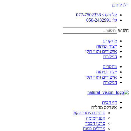
דלג לתוכן
קליניקה: 077-7502338
גל: 050-2432991
חיפוש
מחקרים
ייצור ופיתוח
אישורים ותווי תקן
המלצות
מחקרים
ייצור ופיתוח
אישורים ותווי תקן
המלצות
דף הבית
אינדקס מחלות
סרטן במיתרי הקול
אפנדימומה
סרטן הכבד
גידולים במוח