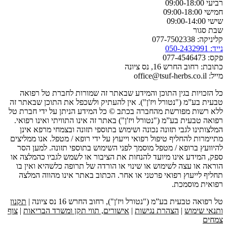
רביעי 09:00-18:00
חמישי 09:00-18:00
שישי 09:00-14:00
שבת סגור
קליניקה: 077-7502338
נייד: 050-2432991
פקס: 077-4546473
כתובת: רחוב החרש 16, נס ציונה
מייל: office@tsuf-herbs.co.il
כל הזכויות בגין התוכן והמידע שבאתר זה שמורות לחברת טל רפואה
טבעית בע”מ ("נטורל ויז'ן"). אין להעתיק ולשכפל את התוכן שבאתר זה
ללא רשות מפורשת מהחברה בכתב © כל המידע הניתן על ידי חברת טל
רפואה טבעית בע”מ ("נטורל ויז'ן") באתר זה אינו התוויתי ואינו רפואי.
המלצותינו לגבי תזונה נכונה ושימוש בתוספי תזונה ובצמחי מרפא אינן
מתיימרות להחליף טיפול רפואי וייעוץ על ידי רופא / מטפל. אנו ממליצים
להיוועץ ברופא / מטפל מוסמך לפני השימוש בתוספי תזונה. למען הסר
ספק, המידע אינו מיועד להנחות את הציבור או לשמש לגביו כהמלצה או
הוראה או עצה לשימוש או שינוי או הורדה של תרופה כלשהיא ואין בו
תחליף לייעוץ רפואי פרטני או אחר. הכתוב באתר אינו מהווה המלצה
רפואית מוסמכת.
טל רפואה טבעית בע”מ ("נטורל ויז'ן"), רחוב החרש 16 נס ציונה |
תקנון
ותנאי שימוש
|
הצהרת נגישות
|
אישורים, תווי תקן ומשרד הבריאות
|
צוף
צמחים