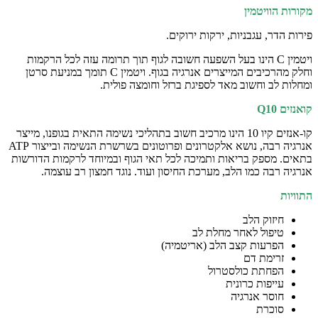
מקורות הוויטמין
פירות הדר, עגבניות, ירקות ירוקים.
ויטמין C הינו בעל השפעה חשובה לגוף תוך תרומה עזה לכל הרקמות
וחלק מהרכיבים המייצרים אנרגיה בגוף. ויטמין C תומך במניעת סרטן
ומחלות לב וחשוב מאד לספיגת ברזל וחומצה פולית.
קואנזים
Q10
קו-אנזים קיו 10 הינו מרכיב חשוב בתהליכי נשימה התאית בגופנו, מייצר
אנרגיה רבה, נושא אלקטרונים ופרוטונים בשרשרת הנשימה ובייצור ATP
בתאים. מספק בריאות ותמיכה לכל תאי הגוף ובמיוחד לרקמות הדורשות
אנרגיה רבה כמו הלב, מערכת החיסון ועוד. נוגד חמצון רב עוצמה.
התוויות
חיזוק הלב
טיפול לאחר מחלת לב
הפרעות קצב הלב (אריטמיה)
זרימת דם
הפחתת כולסטרול
עייפות כרונית
חוסר אנרגיה
סוכרת