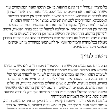
כל מוצרי "נטורל ויז'ן" אינם תרופות כי אם תוספי תזונה המאושרים ע”י
משרד הבריאות. אנו חייבים להעביר לכם גילוי נאות, כי האישור שניתן
הינו לבטיחות השימוש ברכיבי התכשיר בלבד ובכך אין מדובר באישור
ואסמכתא המתייחסים למטרות השימוש במוצר או להתוויה רפואית
כלשהי. "נטורל ויז'ן" מבקשת לומר וזאת חד משמעית, במידע המופיע
באתר אין התוויה רפואית או המלצה לטיפול וכי בכל בעיה רפואית, חשוב
להיוועץ ברופא. ההחלטה של רכישת מוצר וכן החלטה לשימוש בו או
הסקת מסקנות מכל סוג ביחס למטרת השימוש בו הינה על אחריות הצרכן.
מומלץ בכל מקרה ותמיד להיוועץ או להשתמש במקורות מידע אמינים
ובאנשי מקצוע מוסמכים.
חשוב לעיין!
ההסברים מסתמכים על גישות הרבליסטיות מסורתיות. להדגיש שהמידע
המובא אינו המלצה רפואית מוסמכת ובכך אין אנו מנחים את הציבור
לשימוש רפואי ואין אנו ממליצים או מנחים לשינוי או להעדר נטילה של
תרופה מכל סוג. ההסבר אינו תחליף לייעוץ רפואי אישי או אחר. נשים
בהריון, נשים מניקות, ילדים, אנשים החולים במחלות כרוניות, הנוטלים
תרופות מרשם, מבוגרים וקשישים – חשוב להיוועץ ברופא לפני השימוש.
המונח “צמחי מרפא” באתר ובכל הסבר מתייחס אך ורק להגדרה הידועה
והמקובלת ברפואת הצמחים המסורתית.
כל צמח מרפא חייב התייחסות קיומית רחבת היקף בדומה לתנועה, תזונה,
שיטות ייצוב ועוד. מתוך כך, אין אנו משווקים בחנויות, פארמים או דרך