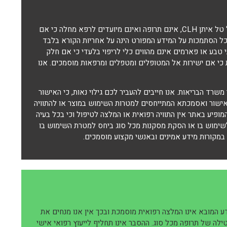
צמחי המרפא ותוספי התזונה מבית היוצר של "נטורל ויז'ן" ובפיתוחו של טל איתן CLH, אינם תרופה ואינם מיועדים לרפא מחלה כי אם
. כל הסתמכות על המידע המפורט הינה על אחריות הקורא בלבד
טבע או פארמים אינם מהווים כלי לריפוי בלעדי כי אם חלק
ות כי אם ישירות אל המטופלים ומטפלים ומרפאות מוסמכים. אנו
 משרד הבריאות. אנו חייבים להעביר לכם גילוי נאות, כי האישור
באישור ואסמכתא המתייחסים למטרות השימוש במוצר או להתוויה
מופיע באתר אין התוויה רפואית או המלצה לטיפול וכי בכל בעיה
לשימוש בו או הסקת מסקנות מכל סוג ביחס למטרת השימוש בו
במקורות מידע אמינים ובאנשי מקצוע מוסמכים.
 המובא אינו המלצה רפואית מוסמכת ובכך אין אנו מנחים את
טילה של תרופה מכל סוג. ההסבר אינו תחליף לייעוץ רפואי אישי