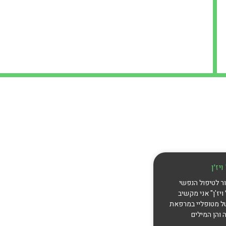
יז׳ן
ר לטיפול הנפשי
ויז'ן" אני מקשיב
ל מטופליי במרפאת
 והן המילים