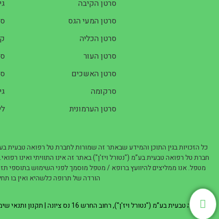
סרטן הקיבה
גי
סרטן המעי הגס
סר
סרטן הכליה
קר
סרטן העור
סר
סרטן האשכים
סר
סרקומה
גי
סרטן הערמונית
לי
כל הזכויות בגין התוכן והמידע שבאתר זה שמורות לחברת טל רפואה טבעית בע
חברת טל רפואה טבעית בע”מ ("נטורל ויז'ן") באתר זה אינו התוויתי ואינו רפואי
מטפל. אנו ממליצים להיוועץ ברופא / מטפל מוסמך לפני השימוש בתוספי תזונ
הורדה של תרופה כלשהיא ואין בו תחל
טל רפואה טבעית בע”מ ("נטורל ויז'ן"), רחוב החרש 16 נס ציונה |
תקנון ותנאי שי