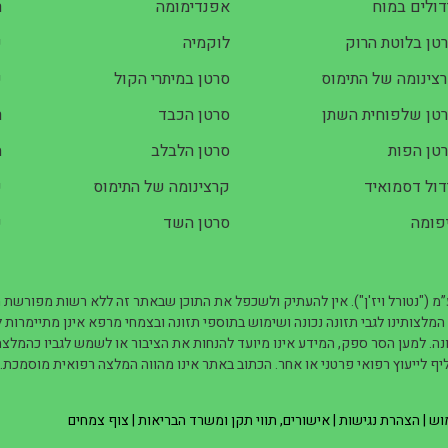
דולים במוח
אפנדימומה
ר
טן בלוטת הרוק
לוקמיה
שנ
צינומה של התימוס
סרטן במיתרי הקול
ש
טן שלפוחית השתן
סרטן הכבד
ר
טן הפות
סרטן הלבלב
ח
דול דסמואיד
קרצינומה של התימוס
ש
פומה
סרטן השד
ש
”מ ("נטורל ויז'ן"). אין להעתיק ולשכפל את התוכן שבאתר זה ללא רשות מפורשת 
. המלצותינו לגבי תזונה נכונה ושימוש בתוספי תזונה ובצמחי מרפא אינן מתיימרות ל
ה. למען הסר ספק, המידע אינו מיועד להנחות את הציבור או לשמש לגביו כהמלצה 
יף לייעוץ רפואי פרטני או אחר. הכתוב באתר אינו מהווה המלצה רפואית מוסמכת.
מוש
|
הצהרת נגישות
|
אישורים, תווי תקן ומשרד הבריאות
|
צוף צמחים