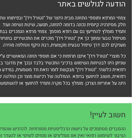
הודעה לגולשים באתר
חלק מסינרגיה קיומית נכונה בדומה לתזונה, תנועה, שיטת נשימה ועוד
ותמיד מומלץ להתייעץ גם עם רופא מוסמך. צמחי מרפא הנמכרים בבתי 
מטיפול טבעי ומתוך כך אין "נטורל ויז'ן" מוכרים את התכשירים בחנוי
מעניקים לכם דרך טיפול טבעית מקצועית, רבת היקף והחלפה מהירה.
כל מוצרי "נטורל ויז'ן" אינם תרופות כי אם תוספי תזונה המאושרים ע”י
שניתן הינו לבטיחות השימוש ברכיבי התכשיר בלבד ובכך אין מדובר 
רפואית כלשהי. "נטורל ויז'ן" מבקשת לומר וזאת חד משמעית, במידע ה
רפואית, חשוב להיוועץ ברופא. ההחלטה של רכישת מוצר וכן החלטה 
הינה על אחריות הצרכן. מומלץ בכל מקרה ותמיד להיוועץ או להשתמש 
חשוב לעיין!
ההסברים מסתמכים על גישות הרבליסטיות מסורתיות. להדגיש שהמידע
הציבור לשימוש רפואי ואין אנו ממליצים או מנחים לשינוי או להעדר נ