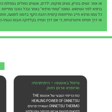
או אחר. נשים בהריון, נשים מניקות, ילדים, אנשים החולים במחלות כר
ברופא לפני השימוש. המונח “צמחי מרפא” באתר ובכל הסבר מתייחס 
כל צמח מרפא חייב התייחסות קיומית רחבת היקף בדומה לתנועה, תזונה, 
או דרך חנויות אינטרנטיות, כי אם דרך הנחיה בקליניקה והבנת הבעיה 
טיפול באונטסו – היפרתרמיה
ואינפרא אדום רחוק
כוח הריפוי הטבעי של אונטסו THE
HEALING POWER OF ONNETSU
ONNETSU THERMO השאירו פרטים
לתיאום פגישת אבחון מקיפה שם טלפון