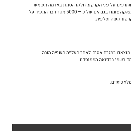
זורים של גבעולים המשתרעים על פני הקרקע. חלקו הטמון באדמה משמש
כפקעת אגירה. המאקה גדל בהרי ההינדים ומוגדר כצמח רב שנתי. המאקה צומח בגבהים של כ – 5000 מטר דבר המעיד על
קרקע קשה וסלעית.
מוצאם במזרח אסיה. לאחר העלייה השנייה הורה
ד רשמי ברפואה הממוסדת.
לאכותיים.