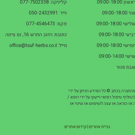
אשון 09:00-18:00
קליניקה: 077-7502338
י 09:00-18:00
נייד: 050-2432991
לישי 09:00-18:00
פקס: 077-4546473
ביעי 09:00-18:00
כתובת: רחוב החרש 16, נס ציונה
מישי 09:00-18:00
מייל: office@tsuf-herbs.co.il
ישי 09:00-14:00
בת סגור
מהחברה בכתב © כל המידע הניתן על ידי
החליף טיפול רפואי וייעוץ על ידי רופא /
או הוראה או עצה לשימוש או שינוי או
בניית אתרים
|
קידום אתרים