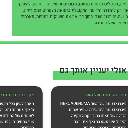
וניות, הנוטלים תרופות מרשם, מבוגרים וקשישים – חשוב להיוועץ
אך ורק להגדרה הידועה והמקובלת ברפואת הצמחים המסורתית.
שיטות ייצוב ועוד. מתוך כך, אין אנו משווקים בחנויות, פארמים
כטיפול משלים וטבעי.
אולי יעניין אותך גם
פיברואדנומה של השד
צוף צמחים ונטורל ו
פיברואדנומה של השד FIBROADENOMA
מאמר לעיון בכל הקשו
פיברואדנומה הינה גידול שפיר שהינו
ב"צוף צמחים" ו"נטורל 
הגדלה של תאים בתוך רקמה תקינה.
לעומקם של המילים ש
הגידול אינו פוגע בה ואף אינו יוצר
צוף צמחים, הן בפגישה
גרורותיות באיברים מרוחקים
הכתובות