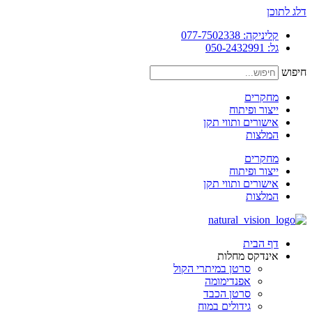
דלג לתוכן
קליניקה: 077-7502338
גל: 050-2432991
חיפוש
מחקרים
ייצור ופיתוח
אישורים ותווי תקן
המלצות
מחקרים
ייצור ופיתוח
אישורים ותווי תקן
המלצות
דף הבית
אינדקס מחלות
סרטן במיתרי הקול
אפנדימומה
סרטן הכבד
גידולים במוח