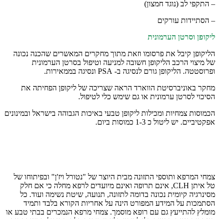
– התקפי לב (נוגד חמצון)
– הסתיידות עורקים
ליקופן וסרטן הערמונית
הליקופן קיבל את פרסומו וזאת מתוך מחקרים המאשרים שהכנה נכונה
של מיצוי הרכב הליקופן חשובה למניעה וטיפול בסרטן הערמונית
ופרוסטטה. הליקופן גורם לנסיגה ב- PSA ונסיגה בממאירות.
מחקר באוניברסיטת הווארד הראה שצריכה של ליקופן הפחיתה את
הסיכוי לסרטן ערמונית או גם שימש כלי לטיפול.
הכמוסות צמחיות ומכילות ליקופן טבעי באיכות הגבוהה בישראל ובמינונים
אפקטיביים. יש ליטול כ 1-3 כמוסות ביום.
הודעה לגולשים באתר
צמחי המרפא ותוספי התזונה מבית היוצר של "נטורל ויז'ן" ובפיתוחו של
טל איתן CLH, אינם תרופה ואינם מיועדים לרפא מחלה כי אם חלק
מסינרגיה קיומית נכונה בדומה לתזונה, תנועה, שיטת נשימה ועוד. כל
הסתמכות על המידע המפורט הינה על אחריות הקורא בלבד ותמיד
מומלץ להתייעץ גם עם רופא מוסמך. צמחי מרפא הנמכרים בבתי טבע או