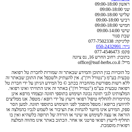
ראשון 09:00-18:00
שני 09:00-18:00
שלישי 09:00-18:00
רביעי 09:00-18:00
חמישי 09:00-18:00
שישי 09:00-14:00
שבת סגור
קליניקה: 077-7502338
נייד: 050-2432991
פקס: 077-4546473
כתובת: רחוב החרש 16, נס ציונה
מייל: office@tsuf-herbs.co.il
כל הזכויות בגין התוכן והמידע שבאתר זה שמורות לחברת טל רפואה
טבעית בע”מ ("נטורל ויז'ן"). אין להעתיק ולשכפל את התוכן שבאתר זה
ללא רשות מפורשת מהחברה בכתב © כל המידע הניתן על ידי חברת טל
רפואה טבעית בע”מ ("נטורל ויז'ן") באתר זה אינו התוויתי ואינו רפואי.
המלצותינו לגבי תזונה נכונה ושימוש בתוספי תזונה ובצמחי מרפא אינן
מתיימרות להחליף טיפול רפואי וייעוץ על ידי רופא / מטפל. אנו ממליצים
להיוועץ ברופא / מטפל מוסמך לפני השימוש בתוספי תזונה. למען הסר
ספק, המידע אינו מיועד להנחות את הציבור או לשמש לגביו כהמלצה או
הוראה או עצה לשימוש או שינוי או הורדה של תרופה כלשהיא ואין בו
תחליף לייעוץ רפואי פרטני או אחר. הכתוב באתר אינו מהווה המלצה
רפואית מוסמכת.