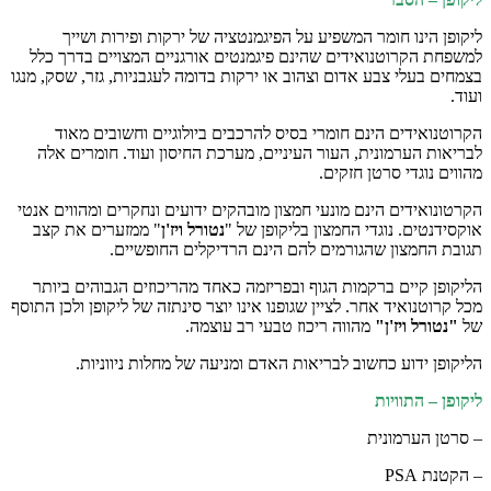
ליקופן הינו חומר המשפיע על הפיגמנטציה של ירקות ופירות ושייך
למשפחת הקרוטנואידים שהינם פיגמנטים אורגניים המצויים בדרך כלל
בצמחים בעלי צבע אדום וצהוב או ירקות בדומה לעגבניות, גזר, שסק, מנגו
ועוד.
הקרוטנואידים הינם חומרי בסיס להרכבים ביולוגיים וחשובים מאוד
לבריאות הערמונית, העור העיניים, מערכת החיסון ועוד. חומרים אלה
מהווים נוגדי סרטן חזקים.
הקרטונואידים הינם מונעי חמצון מובהקים ידועים ונחקרים ומהווים אנטי
אוקסידנטים. נוגדי החמצון בליקופן של "
נטורל ויז'ן
" ממזערים את קצב
תגובת החמצון שהגורמים להם הינם הרדיקלים החופשיים.
הליקופן קיים ברקמות הגוף ובפריזמה כאחד מהריכוזים הגבוהים ביותר
מכל קרוטנואיד אחר. לציין שגופנו אינו יוצר סינתזה של ליקופן ולכן התוסף
של
"נטורל ויז'ן"
מהווה ריכוז טבעי רב עוצמה.
הליקופן ידוע כחשוב לבריאות האדם ומניעה של מחלות ניווניות.
ליקופן – התוויות
– סרטן הערמונית
– הקטנת PSA