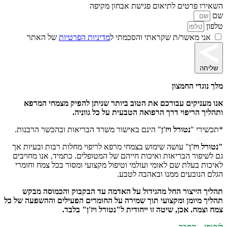
השאירו פרטים לתיאום פגישת אבחון מקיפה
שם
טלפון
אני מאשר/ת שקראתי והסכמתי ל
מדיניות הפרטיות
של האתר
שליחה
מלך נוגדי החמצון
אנו מעניקים עבורכם את הטוב ביותר שניתן להפיק מצמחי המרפא
ותהליך הריפוי דרך הרפואה הטבעית על כל גווניה.
*תכשירי "
נטורל ויז'ן
" הינם באישור משרד הבריאות ובהכשר הרבנות.
"נטורל ויז'ן
" עושה שימוש בצמחי מרפא לריפוי מחלות רבות ובעיות אך
גם לשיפור הבריאות ואיכות חייהם של המטופלים. כתמיד, אנו מחויבים
לאיכות בעלת שם לאומי ועולמי וטיפול מקצועי ומסור בכל צמח וחומרי
הגלם הנובעים ממנו ובאהבה לטבע.
תהליך הייצור החל מהגידול על האדמה עד הבקבוק והכמוסה מבקש
תהליך מיומן ומקצועי תוך שמירה על החומרים הפעילים וההשפעה של כל
צמח וצמח. אכן, שיטה זו ייחודית ל"נטורל ויז'ן" בלבד.
ליקופן – הסבר