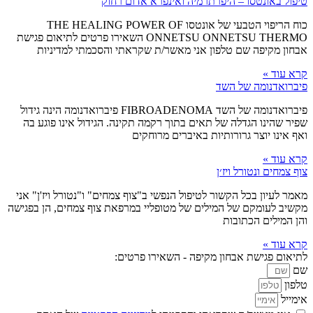
טיפול באונטסו – היפרתרמיה ואינפרא אדום רחוק
כוח הריפוי הטבעי של אונטסו THE HEALING POWER OF
ONNETSU ONNETSU THERMO השאירו פרטים לתיאום פגישת
אבחון מקיפה שם טלפון אני מאשר/ת שקראתי והסכמתי למדיניות
קרא עוד »
פיברואדנומה של השד
פיברואדנומה של השד FIBROADENOMA פיברואדנומה הינה גידול
שפיר שהינו הגדלה של תאים בתוך רקמה תקינה. הגידול אינו פוגע בה
ואף אינו יוצר גרורותיות באיברים מרוחקים
קרא עוד »
צוף צמחים ונטורל ויז׳ן
מאמר לעיון בכל הקשור לטיפול הנפשי ב"צוף צמחים" ו"נטורל ויז'ן" אני
מקשיב לעומקם של המילים של מטופליי במרפאת צוף צמחים, הן בפגישה
והן המילים הכתובות
קרא עוד »
לתיאום פגישת אבחון מקיפה - השאירו פרטים:
שם
טלפון
אימייל