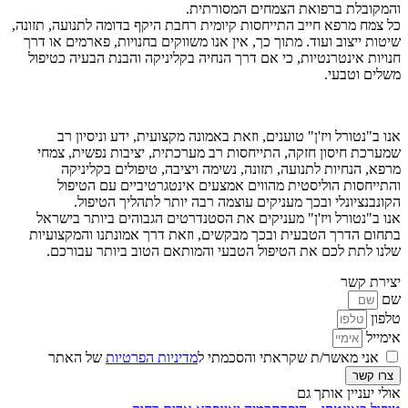
והמקובלת ברפואת הצמחים המסורתית.
כל צמח מרפא חייב התייחסות קיומית רחבת היקף בדומה לתנועה, תזונה,
שיטות ייצוב ועוד. מתוך כך, אין אנו משווקים בחנויות, פארמים או דרך
חנויות אינטרנטיות, כי אם דרך הנחיה בקליניקה והבנת הבעיה כטיפול
משלים וטבעי.
אנו ב"נטורל ויז'ן" טוענים, וזאת באמונה מקצועית, ידע וניסיון רב
שמערכת חיסון חזקה, התייחסות רב מערכתית, יציבות נפשית, צמחי
מרפא, הנחיות לתנועה, תזונה, נשימה ויציבה, טיפולים בקליניקה
והתייחסות הוליסטית מהווים אמצעים אינטגרטיביים עם הטיפול
הקונבנציונלי ובכך מעניקים עוצמה רבה יותר לתהליך הטיפול.
אנו ב"נטורל ויז'ן" מעניקים את הסטנדרטים הגבוהים ביותר בישראל
בתחום הדרך הטבעית ובכך מבקשים, וזאת דרך אמונתנו והמקצועיות
שלנו לתת לכם את הטיפול הטבעי והמותאם הטוב ביותר עבורכם.
יצירת קשר
שם
טלפון
אימייל
אני מאשר/ת שקראתי והסכמתי ל
מדיניות הפרטיות
של האתר
צרו קשר
אולי יעניין אותך גם