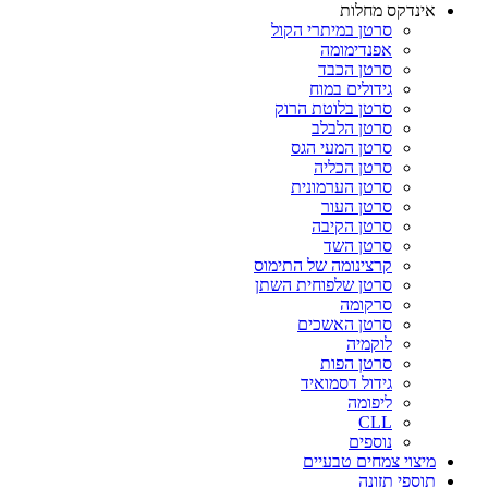
אינדקס מחלות
סרטן במיתרי הקול
אפנדימומה
סרטן הכבד
גידולים במוח
סרטן בלוטת הרוק
סרטן הלבלב
סרטן המעי הגס
סרטן הכליה
סרטן הערמונית
סרטן העור
סרטן הקיבה
סרטן השד
קרצינומה של התימוס
סרטן שלפוחית השתן
סרקומה
סרטן האשכים
לוקמיה
סרטן הפות
גידול דסמואיד
ליפומה
CLL
נוספים
מיצוי צמחים טבעיים
תוספי תזונה