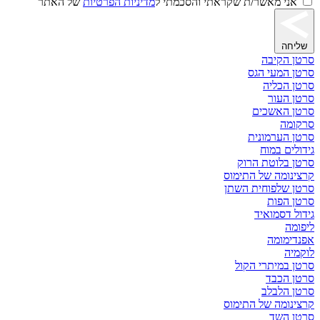
אני מאשר/ת שקראתי והסכמתי ל
מדיניות הפרטיות
של האתר
שליחה
סרטן הקיבה
סרטן המעי הגס
סרטן הכליה
סרטן העור
סרטן האשכים
סרקומה
סרטן הערמונית
גידולים במוח
סרטן בלוטת הרוק
קרצינומה של התימוס
סרטן שלפוחית השתן
סרטן הפות
גידול דסמואיד
ליפומה
אפנדימומה
לוקמיה
סרטן במיתרי הקול
סרטן הכבד
סרטן הלבלב
קרצינומה של התימוס
סרטן השד