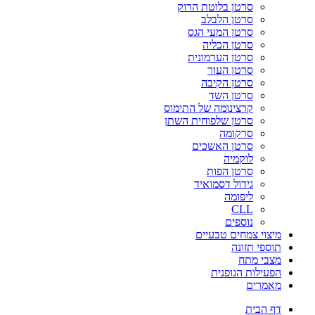
סרטן בלוטת הרוק
סרטן הלבלב
סרטן המעי הגס
סרטן הכליה
סרטן הערמונית
סרטן העור
סרטן הקיבה
סרטן השד
קרצינומה של התימוס
סרטן שלפוחית השתן
סרקומה
סרטן האשכים
לוקמיה
סרטן הפות
גידול דסמואיד
ליפומה
CLL
נוספים
מיצוי צמחים טבעיים
תוספי תזונה
מצבי מתח
הפעילות הגופנית
מאמרים
דף הבית