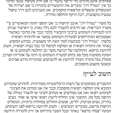
פארמים אינם מהווים כלי לריפוי בלעדי כי אם חלק מטיפול טבעי ומתוך
כך אין "נטורל ויז'ן" מוכרים את התכשירים בחנויות כי אם ישירות אל
המטופלים ומטפלים ומרפאות מוסמכים. אנו מעניקים לכם דרך טיפול
טבעית מקצועית, רבת היקף והחלפה מהירה.
כל מוצרי "נטורל ויז'ן" אינם תרופות כי אם תוספי תזונה המאושרים ע”י
משרד הבריאות. אנו חייבים להעביר לכם גילוי נאות, כי האישור שניתן
הינו לבטיחות השימוש ברכיבי התכשיר בלבד ובכך אין מדובר באישור
ואסמכתא המתייחסים למטרות השימוש במוצר או להתוויה רפואית
כלשהי. "נטורל ויז'ן" מבקשת לומר וזאת חד משמעית, במידע המופיע
באתר אין התוויה רפואית או המלצה לטיפול וכי בכל בעיה רפואית, חשוב
להיוועץ ברופא. ההחלטה של רכישת מוצר וכן החלטה לשימוש בו או
הסקת מסקנות מכל סוג ביחס למטרת השימוש בו הינה על אחריות הצרכן.
מומלץ בכל מקרה ותמיד להיוועץ או להשתמש במקורות מידע אמינים
ובאנשי מקצוע מוסמכים.
חשוב לעיין!
ההסברים מסתמכים על גישות הרבליסטיות מסורתיות. להדגיש שהמידע
המובא אינו המלצה רפואית מוסמכת ובכך אין אנו מנחים את הציבור
לשימוש רפואי ואין אנו ממליצים או מנחים לשינוי או להעדר נטילה של
תרופה מכל סוג. ההסבר אינו תחליף לייעוץ רפואי אישי או אחר. נשים
בהריון, נשים מניקות, ילדים, אנשים החולים במחלות כרוניות, הנוטלים
תרופות מרשם, מבוגרים וקשישים – חשוב להיוועץ ברופא לפני השימוש.
המונח “צמחי מרפא” באתר ובכל הסבר מתייחס אך ורק להגדרה הידועה