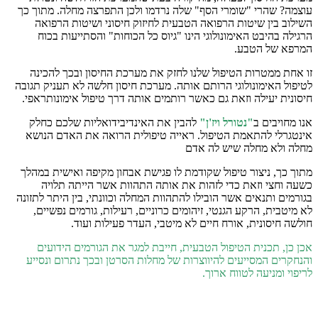
עוצמה? שהרי "שומרי הסף" שלה נרדמו ולכן התפרצה מחלה. מתוך כך
השילוב בין שיטות הרפואה הטבעית לחיזוק חיסוני ושיטות הרפואה
הרגילה בהיבט האימונולוגי הינו "גיוס כל הכוחות" והסתייעות בכוח
המרפא של הטבע.
זו אחת ממטרות הטיפול שלנו לחזק את מערכת החיסון ובכך להכינה
לטיפול האימונולוגי הרותם אותה. מערכת חיסון חלשה לא תעניק תגובה
חיסונית יעילה וזאת גם כאשר רותמים אותה דרך טיפול אימונותראפי.
אנו מחויבים ב
"נטורל ויז'ן"
להבין את האינדיבידואליות שלכם כחלק
אינטגרלי להתאמת הטיפול. ראייה טיפולית הרואה את האדם הנושא
מחלה ולא מחלה שיש לה אדם
מתוך כך, ניצור טיפול שקודמת לו פגישת אבחון מקיפה ואישית במהלך
כשעה וחצי וזאת כדי לזהות את אותה התהוות אשר הייתה תלויה
בגורמים ותנאים אשר הובילו להתהוות המחלה וכוונתי, בין היתר לתזונה
לא מיטבית, הרקע הגנטי, זיהומים כרוניים, רעילות, גורמים נפשיים,
חולשה חיסונית, אורח חיים לא מיטבי, העדר פעילות ועוד.
אכן כן, תכנית הטיפול הטבעית, חייבת למגר את הגורמים הידועים
והנחקרים המסייעים להיווצרות של מחלות הסרטן ובכך נתרום ונסייע
לריפוי ומניעה לטווח ארוך.
הודעה לגולשים באתר