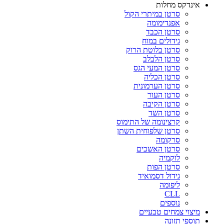
אינדקס מחלות
סרטן במיתרי הקול
אפנדימומה
סרטן הכבד
גידולים במוח
סרטן בלוטת הרוק
סרטן הלבלב
סרטן המעי הגס
סרטן הכליה
סרטן הערמונית
סרטן העור
סרטן הקיבה
סרטן השד
קרצינומה של התימוס
סרטן שלפוחית השתן
סרקומה
סרטן האשכים
לוקמיה
סרטן הפות
גידול דסמואיד
ליפומה
CLL
נוספים
מיצוי צמחים טבעיים
תוספי תזונה