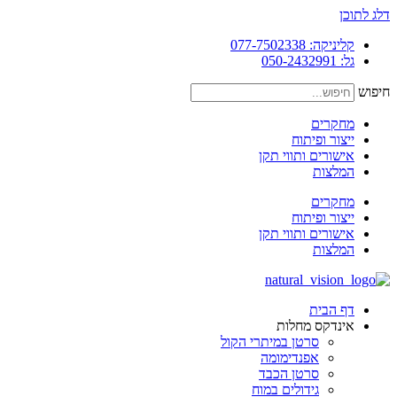
דלג לתוכן
קליניקה: 077-7502338
גל: 050-2432991
חיפוש
מחקרים
ייצור ופיתוח
אישורים ותווי תקן
המלצות
מחקרים
ייצור ופיתוח
אישורים ותווי תקן
המלצות
דף הבית
אינדקס מחלות
סרטן במיתרי הקול
אפנדימומה
סרטן הכבד
גידולים במוח