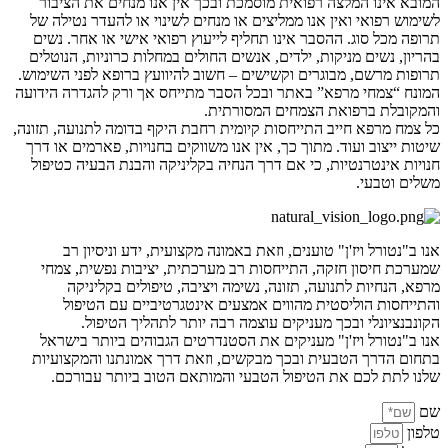
המובא אינו המלצה רפואית מוסמכת ובכך אין אנו מנחים את הציבור
לשימוש רפואי ואין אנו ממליצים או מנחים לשינוי או להעדר נטילה של
תרופה מכל סוג. ההסבר אינו תחליף לייעוץ רפואי אישי או אחר. נשים
בהריון, נשים מניקות, ילדים, אנשים החולים במחלות כרוניות, הנוטלים
תרופות מרשם, מבוגרים וקשישים – חשוב להיוועץ ברופא לפני השימוש.
המונח “צמחי מרפא” באתר ובכל הסבר מתייחס אך ורק להגדרה הידועה
והמקובלת ברפואת הצמחים המסורתית.
כל צמח מרפא חייב התייחסות קיומית רחבת היקף בדומה לתנועה, תזונה,
שיטות ייצוב ועוד. מתוך כך, אין אנו משווקים בחנויות, פארמים או דרך
חנויות אינטרנטיות, כי אם דרך הנחיה בקליניקה והבנת הבעיה כטיפול
משלים וטבעי.
אנו ב"נטורל ויז'ן" טוענים, וזאת באמונה מקצועית, ידע וניסיון רב
שמערכת חיסון חזקה, התייחסות רב מערכתית, יציבות נפשית, צמחי
מרפא, הנחיות לתנועה, תזונה, נשימה ויציבה, טיפולים בקליניקה
והתייחסות הוליסטית מהווים אמצעים אינטגרטיביים עם הטיפול
הקונבנציונלי ובכך מעניקים עוצמה רבה יותר לתהליך הטיפול.
אנו ב"נטורל ויז'ן" מעניקים את הסטנדרטים הגבוהים ביותר בישראל
בתחום הדרך הטבעית ובכך מבקשים, וזאת דרך אמונתנו והמקצועיות
שלנו לתת לכם את הטיפול הטבעי והמותאם הטוב ביותר עבורכם.
שם
טלפון