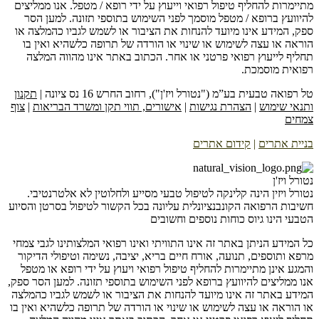
מתיימרות להחליף טיפול רפואי וייעוץ על ידי רופא / מטפל. אנו ממליצים
להיוועץ ברופא / מטפל מוסמך לפני השימוש בתוספי תזונה. למען הסר
ספק, המידע אינו מיועד להנחות את הציבור או לשמש לגביו כהמלצה או
הוראה או עצה לשימוש או שינוי או הורדה של תרופה כלשהיא ואין בו
תחליף לייעוץ רפואי פרטני או אחר. הכתוב באתר אינו מהווה המלצה
רפואית מוסמכת.
טל רפואה טבעית בע”מ ("נטורל ויז'ן"), רחוב החרש 16 נס ציונה |
תקנון
ותנאי שימוש
|
הצהרת נגישות
|
אישורים, תווי תקן ומשרד הבריאות
|
צוף
צמחים
בניית אתרים
|
קידום אתרים
נטורל ויז'ן
נטורל ויזין הינה קלינקה לטיפול טבעי מסייע ולחלוטין לא אלטרנטיבי.
חשיבות הרפואה הקונבנציונלית עליונה בכל הקשור לטיפול בסרטן והסיוע
הטבעי הינו גיוס כוחות נוספים וחשובים
כל המידע הניתן באתר זה אינו התוויתי ואינו רפואי המלצותינו לגבי צמחי
מרפא ותוספים, תנועה, אורח חיים בריא, יציבה, נשימה וטיפולי הדיקור
והמגע אינן מתיימרות להחליף טיפול רפואי ויעוץ על ידי רופא או מטפל
אנו ממליצים להיוועץ ברופא לפני השימוש בתוספי תזונה. למען הסר ספק,
המידע באתר זה אינו מיועד להנחות את הציבור או לשמש לגביו כהמלצה
או הוראה או עצה לשימוש או שינוי או הורדה של תרופה כלשהיא ואין בו