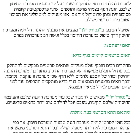
לגופכם להילחם בתאי הסרטן והישנותו על ידי העצמת מערכת החיסון
שלכם, הזנת הגוף בצמחי מרפא ותוספים, שינוי פרספקטיבה קיומית
פסיכופיזית ומתן פרוטוקול מותאם. אנו מעניקים למטופלינו את הסיכוי
הטוב ביותר לריפוי משולב.
הטיפול הטבעי ב
"נטורל ויז'ן"
מעצים את מנגנוני ההגנה, הלחימה ומערכת
החיסון דרך טיפול במערכת החיסון בכלל וגישה רב מערכתית בפרט.
האם ידעתם??
תאים סרטניים קיימים בגוף בריא
מחקרים רבים חובקי עולם מעידים שתאים סרטניים מבקשים להתחלק
בכל עת ולהתעלם מפיקוחה של מערכת החיסון. מתוך כך, מערכת ההגנה
והחיסון וכוחו של הטבע נלחמים ללא הרף שכן מערכת זו עוקבת, נלחמת
ובכך תאים סרטניים הנמצאים בגוף בריא מותקפים ונהרסים עוד לפני
שהם הופכים לגידול ממאיר ועצמאי.
ב
"נטורל ויז'ן"
מבקשים להסביר שכל עוד מערכת ההגנה שלכם והעוצמה
החיסונית שלכם תקינות, גופכם יוכל להילחם טוב יותר בתאים סרטניים.
ומה אם התא הסרטני בעת מחלה?
בכל חולי הסרטן קיימת מערכת הגנה טבעית ומערכת חיסון, אך כפי
הנראה המערכת לא הייתה מספיק יעילה ובכך התא הסרטני מימש את