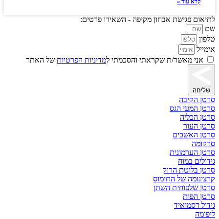
קרא עוד »
לתיאום פגישת אבחון מקיפה - השאירו פרטים:
שם
טלפון
אימייל
אני מאשר/ת שקראתי והסכמתי ל
מדיניות הפרטיות
של האתר
שליחה
סרטן הקיבה
סרטן המעי הגס
סרטן הכליה
סרטן העור
סרטן האשכים
סרקומה
סרטן הערמונית
גידולים במוח
סרטן בלוטת הרוק
קרצינומה של התימוס
סרטן שלפוחית השתן
סרטן הפות
גידול דסמואיד
ליפומה