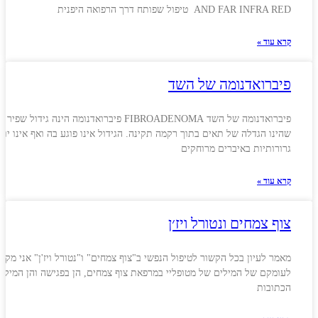
AND FAR INFRA RED טיפול שפותח דרך הרפואה היפנית
קרא עוד »
פיברואדנומה של השד
פיברואדנומה של השד FIBROADENOMA פיברואדנומה הינה גידול שפיר
שהינו הגדלה של תאים בתוך רקמה תקינה. הגידול אינו פוגע בה ואף אינו יוצ
גרורותיות באיברים מרוחקים
קרא עוד »
צוף צמחים ונטורל ויז׳ן
מאמר לעיון בכל הקשור לטיפול הנפשי ב"צוף צמחים" ו"נטורל ויז'ן" אני מקש
לעומקם של המילים של מטופליי במרפאת צוף צמחים, הן בפגישה והן המילי
הכתובות