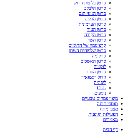
סרטן בלוטת הרוק
סרטן הלבלב
סרטן המעי הגס
סרטן הכליה
סרטן הערמונית
סרטן העור
סרטן הקיבה
סרטן השד
קרצינומה של התימוס
סרטן שלפוחית השתן
סרקומה
סרטן האשכים
לוקמיה
סרטן הפות
גידול דסמואיד
ליפומה
CLL
נוספים
מיצוי צמחים טבעיים
תוספי תזונה
מצבי מתח
הפעילות הגופנית
מאמרים
דף הבית