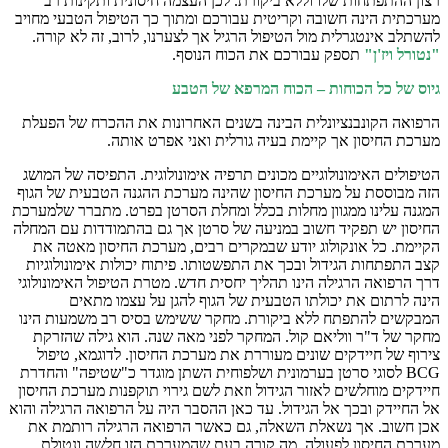
רצון ההתפתחות שלו וללא ביקורת. לכן העצמה חיסונית ותקינות רב
מערכתית הינה חשובה וקריטית עבורכם ומתוך כך הטיפול הטבעי מחויב
להשתלב אינטגרלית מול הטיפול הרגיל אך לצערנו, לרוב, זה לא קורה.
"נטורל ויז'ן"
תספק עבורכם את הכוח הנוסף.
גיוס של כל הכוחות –
הכוח המרפא של הטבע
הרפואה הקונבנציונלית הבינה בשנים האחרונות את ההכרח של הפעלת
מערכת החיסון אך קיימת בעיה גורלית ואני אפרט אותה.
הטיפולים האימונולוגיים מכונים תרפיה אימונולוגית. התפיסה של המושג
הזה מבוססת על מערכת החיסון שהינה מערכת ההגנה הטבעית של הגוף
המגנה עלינו ממגוון מחלות בכלל ומחלת הסרטן בפרט. מתברר שלמערכת
החיסון יש תפקיד חשוב במניעה של סרטן אך גם בהתמודדות עם המחלה
הקיימת. כל אונקולוג יודע שבמקרים רבים, מערכת החיסון מאטה את
קצב התפתחות הגידול ובכך את התפשטותו. פיתוח יכולות אימונולוגיות
דרך הרפואה הרגילה הינו תהליך יחסית חדש. מטרת הטיפול האימונולוגי
הינה לרתום את יכולתו הטבעית של הגוף להגן על עצמו מתאים
המבקשים להתפתח ללא ביקורת. מחקר ששימש בסיס רב משמעות הינו
מחקר של ד"ר ווליאם קול. המחקר לפני מאה שנה. הוא גילה שהזרקת
צירוף של חיידקים שונים מעוררת את מערכת החיסון. לדוגמא, טיפול
BCG לסוגי סרטן בערמונית ושלפוחית השתן מוגדר כ"שטיפה" והחדרת
חיידקים מוחלשים לאזור הגידול וזאת לשם גירוי תוקפנות מערכת החיסון
אל החיידק ובכך אל הגידול. עד כאן ההסבר היה על הרפואה הרגילה והוא
אכן חשוב. אך נשאלת השאלה, גם כאשר הרפואה הרגילה רותמת את
מערכת החיסון לפעולה, מה קורה בעת שהמערכת הזו חלשה ונטולת