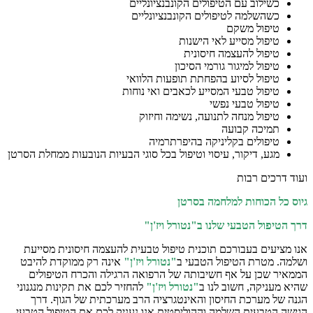
כשילוב עם הטיפולים הקונבנציונליים
כשהשלמה לטיפולים הקונבנציונליים
טיפול משקם
טיפול מסייע לאי הישנות
טיפול להעצמה חיסונית
טיפול למיגור גורמי הסיכון
טיפול לסיוע בהפחתת תופעות הלוואי
טיפול טבעי המסייע לכאבים ואי נוחות
טיפול טבעי נפשי
טיפול מנחה לתנועה, נשימה וחיזוק
תמיכה קבועה
טיפולים בקליניקה בהיפרתרמיה
מגע, דיקור, עיסוי וטיפול בכל סוגי הבעיות הנובעות ממחלת הסרטן
ועוד דרכים רבות
גיוס כל הכוחות למלחמה בסרטן
דרך הטיפול הטבעי שלנו ב"נטורל ויז'ן"
אנו מציעים בעבורכם תוכנית טיפול טבעית להעצמה חיסונית מסייעת
ושלמה. מטרת הטיפול הטבעי ב
"נטורל ויז'ן"
אינה רק ממוקדת להיבט
הממאיר שכן על אף חשיבותה של הרפואה הרגילה והכרח הטיפולים
שהיא מעניקה, חשוב לנו ב
"נטורל ויז'ן"
להחזיר לכם את תקינות מנגנוני
הגנה של מערכת החיסון והאינטגרציה הרב מערכתית של הגוף. דרך
הגישה הטבעית השלמה וההוליסטית אנו נעניק לכם את הטיפול הטבעי