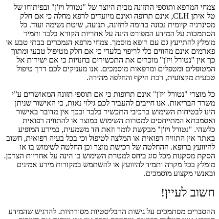
צמחי המרפא ותוספי התזונה מבית היוצר של "נטורל ויז'ן" ובפיתוחו של
טל איתן CLH, אינם תרופה ואינם מיועדים לרפא מחלה כי אם חלק
מסינרגיה קיומית נכונה בדומה לתזונה, תנועה, שיטת נשימה ועוד. כל
הסתמכות על המידע המפורט הינה על אחריות הקורא בלבד ותמיד
מומלץ להתייעץ גם עם רופא מוסמך. צמחי מרפא הנמכרים בבתי טבע או
פארמים אינם מהווים כלי לריפוי בלעדי כי אם חלק מטיפול טבעי ומתוך
כך אין "נטורל ויז'ן" מוכרים את התכשירים בחנויות כי אם ישירות אל
המטופלים ומטפלים ומרפאות מוסמכים. אנו מעניקים לכם דרך טיפול
טבעית מקצועית, רבת היקף והחלפה מהירה.
כל מוצרי "נטורל ויז'ן" אינם תרופות כי אם תוספי תזונה המאושרים ע”י
משרד הבריאות. אנו חייבים להעביר לכם גילוי נאות, כי האישור שניתן
הינו לבטיחות השימוש ברכיבי התכשיר בלבד ובכך אין מדובר באישור
ואסמכתא המתייחסים למטרות השימוש במוצר או להתוויה רפואית
כלשהי. "נטורל ויז'ן" מבקשת לומר וזאת חד משמעית, במידע המופיע
באתר אין התוויה רפואית או המלצה לטיפול וכי בכל בעיה רפואית, חשוב
להיוועץ ברופא. ההחלטה של רכישת מוצר וכן החלטה לשימוש בו או
הסקת מסקנות מכל סוג ביחס למטרת השימוש בו הינה על אחריות הצרכן.
מומלץ בכל מקרה ותמיד להיוועץ או להשתמש במקורות מידע אמינים
ובאנשי מקצוע מוסמכים.
חשוב לעיין!
ההסברים מסתמכים על גישות הרבליסטיות מסורתיות. להדגיש שהמידע