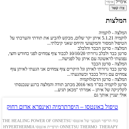
אימייל
צרו קשר
המלצות
המלצה - לוקמיה
לוקמיה 5.1.21 איתן יקר שלום, מבקש להביע את תודתי והערכתי על
הטיפול המסור והמקצועי והיחס שאני קיבלתי...
המלצה - סרטן הכבד והלבלב
סרטן כבד ולבלב גרורתי 10/10/20 לכבוד צוף צמחים לפני כחודש וחצי,
נפגשתי לראשונה עם איתן טל לפגישה...
המלצה - סרטן הכבד
סרטן כבד גרורתי לאיתן וגל היקרים צוף צמחים אני הגעתי לאיתן צוף
צמחים עם גידול בכבד וכשהגעתי...
המלצה - סרטן הדם/לוקמיה
סרטן לוקמיה בס"ד מאי 2016 מכתב תודה והמלצה ברגע שנכנסתי
לקליניקה של איתן – אמרתי "מכאן תגיע...
אולי יעניין אותך גם
טיפול באונטסו – היפרתרמיה ואינפרא אדום רחוק
כוח הריפוי הטבעי של אונטסו THE HEALING POWER OF ONNETSU
ONNETSU THERMO THERAPY תרפיית אונטסו HYPERTHERMIA