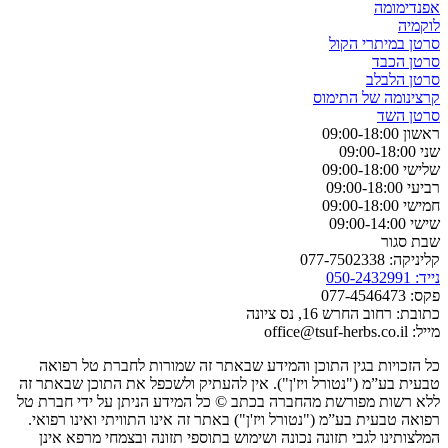
אפנדימומה
לוקמיה
סרטן במיתרי הקול
סרטן הכבד
סרטן הלבלב
קרצינומה של התימוס
סרטן השד
ראשון 09:00-18:00
שני 09:00-18:00
שלישי 09:00-18:00
רביעי 09:00-18:00
חמישי 09:00-18:00
שישי 09:00-14:00
שבת סגור
קליניקה: 077-7502338
נייד: 050-2432991
פקס: 077-4546473
כתובת: רחוב החרש 16, נס ציונה
מייל: office@tsuf-herbs.co.il
כל הזכויות בגין התוכן והמידע שבאתר זה שמורות לחברת טל רפואה
טבעית בע”מ ("נטורל ויז'ן"). אין להעתיק ולשכפל את התוכן שבאתר זה
ללא רשות מפורשת מהחברה בכתב © כל המידע הניתן על ידי חברת טל
רפואה טבעית בע”מ ("נטורל ויז'ן") באתר זה אינו התוויתי ואינו רפואי.
המלצותינו לגבי תזונה נכונה ושימוש בתוספי תזונה ובצמחי מרפא אינן