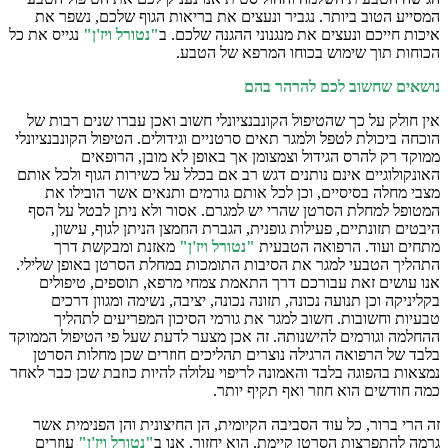
המסייע הטוב ביותר. נגביר ונעצים את בריאות הגוף שלכם, נשפר את
איכות חייכם ונעצים את מנגנוני ההגנה שלכם. ב
"נטורל ויז'ן"
נגייס את כל
הכוחות תוך שימוש בכוחו המרפא של הטבע.
נושאים שחשוב לכם להרהר בהם
אין חולק על כך שהטיפול הקונבנציונלי חשוב ואכן עברו שנים רבות של
הוכחה ביכולת לטפל ולמגר תאים סרטניים וגידולים. הטיפול הקונבנציונלי
ממוקד רק להרס הגידול וצמצומן אך באופן לא מובן, הרופאים
האונקולוגיים אינם נותנים דגש רב אם בכלל על כשירות הגוף ולכל אותם
מצבי מחלה בסיסיים, וכן לכל אותם גורמים ותנאים אשר הובילו את
המטופל למחלת הסרטן שהרי יש למגרם. אסור ולא ניתן לבטל על הסף
היבטים תזונתיים, פעילות גופנית, הגברת החמצן הניתן לגוף, עישון,
מתחים ועוד. הרפואה הטבעית
"נטורל ויז'ן"
מאזנת ומבקשת דרך
התהליך הטבעי למגר את הסיבות התומכות במחלת הסרטן באופן שלילי.
אנו עושים זאת עבורכם דרך התאמת צמחי מרפא, תוספים, טיפולים
בקליניקה וכן תנועה נכונה, תזונה נכונה, יציבה, נשימה ומגוון דרכים
טבעיות וחשובות. חשוב למגר את גורמי הסיכון המפריעים לתהליך
ההחלמה וגורמים להישנותה. זה אכן מצער לדעת שעל פי הטיפול הממוקד
בלבד של הרפואה הרגילה נוצרים תהליכים חוזרים שכן מחלות הסרטן
נמצאות בהפוגה בלבד והאמונה לריפוי עלולה להיות כוזבת שכן כבר לאחר
כמה חודשים הוא חוזר ואף תקיף יותר.
זה הרי ברור, כל עוד הסביבה הקיומית, הן החיצונית והן הפנימית אשר
גרמה להתפרצות הסרטן קיימת, הוא יחזור. אנו ב
"נטורל ויז'ן"
עוזרים