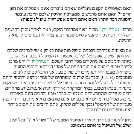
האם הטיפולים הקונבנציונליים שאתם עוברים אינם מספקים את חזון
הריפוי? האם אתם מרגישים שמערכת החיסון שלכם חייבת עוצמה
חיסונית רבה יותר? האם אתם רוצים אפשרויות טיפול נוספות?
מרכז
"נטורל ויז'ן"
מבית "צוף צמחים" הוקם, וזאת לאחר ניסיון רב שנים
והצלחות רבות כדי להעניק סיוע טבעי רב עוצמה ואינטגרטיבי לרפואה
הרגילה.
אנו מציעים עבורכם תוכנית טיפול מותאמת באופן אישי לצרכים שלכם
וזאת תוך שילוב אופטימלי של כל אפשרויות הטיפול הטבעי המתקדם
ביותר והמבוסס על מחקרים מכל רחבי העולם.
"נטורל ויז'ן"
הינו מרכז
לריפוי טבעי ומהווה את חוד החנית של צמחי המרפא ותוספי התזונה
בישראל. מעבר להיותנו מרכז לטיפול טבעי, אנו הרבליסטים קליניים
מוסמכים (CL.H) ובכך גם יצרנים ומפתחים של צמחי מרפא ותוספי תזונה
המיועדים לסייע למלחמה בסרטן. הפורמולות שלנו ייחודיות ואינן משווקות
בחנויות, בבתי הטבע, בבתי המרקחת או דרך חנות אינטרנטית. מחקרים
רבים מעידים שהתכשירים הטבעיים בבתי טבע וכדומה הינם באיכות
נמוכה, מכילים חומרים לא טבעיים אינם מותאמים ולא ניתנים דרך הבנה
מעמיקה של המטופל ובכך עלולים להזיק. אתם חייבים את הטוב ביותר
ואנו מחויבים עבורכם לכך.
ניתן להיעזר בנו דרך תהליך הטיפול הטבעי של "נטורל ויז'ן" בכל שלב
ושלב של הטיפול בו אתם נמצאים: