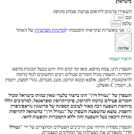
בישראל)
השאירו פרטים לתיאום פגישת אבחון מקיפה
שם
טלפון
אני מאשר/ת שקראתי והסכמתי ל
מדיניות הפרטיות
של האתר
שליחה
תיאור הצמח
הזעפרן הינו, צמח מרפא. מאז ימי קדם היה ידוע כבעל תכונות מרפא
ייחודיות. הזעפרן מכיל חומרים פעילים רבים החשובים לגוף בדומה
לזיאקסנטין, ליקופן, אלפא ובטא קרוטן, מנגן, מגנזיום, נוגדי חמצון, ויטמין
A, ויטמין C ואשלגן.
הזעפרן של "נטורל ויז'ן" הינו בייצור בלעדי שאין כמותו בישראל ומכיל
חומרים פעילים בדומה לקרוסין, פיקרוקרוסין וספראנאל. למרכיבים הללו
מיוחסת השפעה רבה מאוד לעיכוב הספיגה של סרוטונין נוראפיניפרין
ודופמין. נמצא שהשפעת הזעפרן של "נטורל ויז'ן" בהשוואה לתרופות
נוגדות דיכאון בעל השפעה זהה וללא התמכרות ותופעות לוואי.
הזעפרן מפחית חרדה שכן הרכיבים הפעילים המיוצרים על ידי
"נטורל
ויז'ן"
משפרים את הפעילות של המוליכים העצביים.