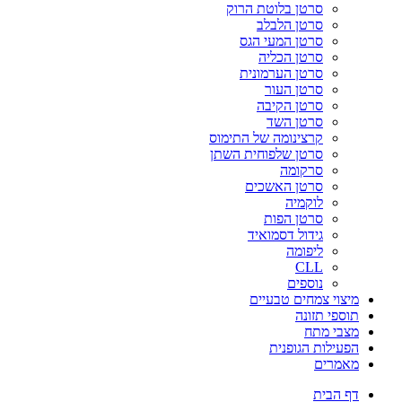
סרטן בלוטת הרוק
סרטן הלבלב
סרטן המעי הגס
סרטן הכליה
סרטן הערמונית
סרטן העור
סרטן הקיבה
סרטן השד
קרצינומה של התימוס
סרטן שלפוחית השתן
סרקומה
סרטן האשכים
לוקמיה
סרטן הפות
גידול דסמואיד
ליפומה
CLL
נוספים
מיצוי צמחים טבעיים
תוספי תזונה
מצבי מתח
הפעילות הגופנית
מאמרים
דף הבית