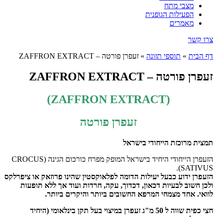
מצבי מתח
הפעילות הגופנית
מאמרים
צרו קשר
דף הבית
»
תוספי תזונה
»
זעפרן פורטה – ZAFFRON EXTRACT
זעפרן פורטה – ZAFFRON EXTRACT
)
ZAFFRON EXTRACT
(
זעפרן פורטה
תמצית מרוכזת
הייחודי בישראל
הזעפרן הייחודי היחיד בישראל המופק מפרח כורכום הגינה CROCUS)
SATIVUS).
הזעפרן ידוע כבעל יעילות הדומה לפלאוקסטין שהינו פרוזאק או ציפרלקס
ולכן חשוב לבעיות דכאון, דכדוך, עקה, חרדות ועוד אך ללא תופעות
לוואי. אחד מצמחי המרפא החשובים ביותר והיקרים ביותר.
חצי כפית שווה ל 50 מ"ג זעפרן במיצוי בעל תקן בינלאומי (היחיד