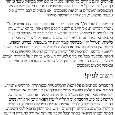
פארמים אינם מהווים כלי לריפוי בלעדי כי אם חלק מטיפול טבעי ומתוך
כך אין "נטורל ויז'ן" מוכרים את התכשירים בחנויות כי אם ישירות אל
המטופלים ומטפלים ומרפאות מוסמכים. אנו מעניקים לכם דרך טיפול
טבעית מקצועית, רבת היקף והחלפה מהירה.
כל מוצרי "נטורל ויז'ן" אינם תרופות כי אם תוספי תזונה המאושרים ע”י
משרד הבריאות. אנו חייבים להעביר לכם גילוי נאות, כי האישור שניתן
הינו לבטיחות השימוש ברכיבי התכשיר בלבד ובכך אין מדובר באישור
ואסמכתא המתייחסים למטרות השימוש במוצר או להתוויה רפואית
כלשהי. "נטורל ויז'ן" מבקשת לומר וזאת חד משמעית, במידע המופיע
באתר אין התוויה רפואית או המלצה לטיפול וכי בכל בעיה רפואית, חשוב
להיוועץ ברופא. ההחלטה של רכישת מוצר וכן החלטה לשימוש בו או
הסקת מסקנות מכל סוג ביחס למטרת השימוש בו הינה על אחריות הצרכן.
מומלץ בכל מקרה ותמיד להיוועץ או להשתמש במקורות מידע אמינים
ובאנשי מקצוע מוסמכים.
חשוב לעיין!
ההסברים מסתמכים על גישות הרבליסטיות מסורתיות. להדגיש שהמידע
המובא אינו המלצה רפואית מוסמכת ובכך אין אנו מנחים את הציבור
לשימוש רפואי ואין אנו ממליצים או מנחים לשינוי או להעדר נטילה של
תרופה מכל סוג. ההסבר אינו תחליף לייעוץ רפואי אישי או אחר. נשים
בהריון, נשים מניקות, ילדים, אנשים החולים במחלות כרוניות, הנוטלים
תרופות מרשם, מבוגרים וקשישים – חשוב להיוועץ ברופא לפני השימוש.
המונח “צמחי מרפא” באתר ובכל הסבר מתייחס אך ורק להגדרה הידועה