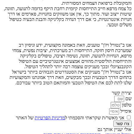
והמקובלת ברפואת הצמחים המסורתית.
כל צמח מרפא חייב התייחסות קיומית רחבת היקף בדומה לתנועה, תזונה,
שיטות ייצוב ועוד. מתוך כך, אין אנו משווקים בחנויות, פארמים או דרך
חנויות אינטרנטיות, כי אם דרך הנחיה בקליניקה והבנת הבעיה כטיפול
משלים וטבעי.
אנו ב"נטורל ויז'ן" טוענים, וזאת באמונה מקצועית, ידע וניסיון רב
שמערכת חיסון חזקה, התייחסות רב מערכתית, יציבות נפשית, צמחי
מרפא, הנחיות לתנועה, תזונה, נשימה ויציבה, טיפולים בקליניקה
והתייחסות הוליסטית מהווים אמצעים אינטגרטיביים עם הטיפול
הקונבנציונלי ובכך מעניקים עוצמה רבה יותר לתהליך הטיפול.
אנו ב"נטורל ויז'ן" מעניקים את הסטנדרטים הגבוהים ביותר בישראל
בתחום הדרך הטבעית ובכך מבקשים, וזאת דרך אמונתנו והמקצועיות
שלנו לתת לכם את הטיפול הטבעי והמותאם הטוב ביותר עבורכם.
יצירת קשר
שם
טלפון
אימייל
אני מאשר/ת שקראתי והסכמתי ל
מדיניות הפרטיות
של האתר
צרו קשר
אולי יעניין אותך גם