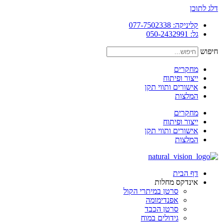
דלג לתוכן
קליניקה: 077-7502338
גל: 050-2432991
חיפוש
מחקרים
ייצור ופיתוח
אישורים ותווי תקן
המלצות
מחקרים
ייצור ופיתוח
אישורים ותווי תקן
המלצות
דף הבית
אינדקס מחלות
סרטן במיתרי הקול
אפנדימומה
סרטן הכבד
גידולים במוח