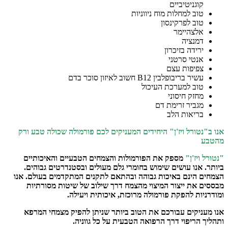
קוגניטיביים
טוב למחלות מוח ניווניות
טוב לפרקינסון
אלצהיימר
דמנציה
ירידה בזיכרון
אנטי סרטני
צפיפות עצם
עשיר בריבופלבין B12 חשוב לאיזון סוכר בדם
טוב למערכת העיכול
מחזק חיסוני
מגביר זרימת דם
בריאות הלב
אנו ב"נטורל ויז'ן" היחידים המעניקים לכם פורמולה שכולה טבע ורק
מהטבע
"נטורל ויז'ן"
מספק את הפורמולות והצמחים הטבעיים והאיכותיים
ביותר. אנו עושים שימוש בחומרי גלם מעולים ובסטנדרטים גבוהים.
הצמחים הינם באיכות גבוהה ובהתאם לתקנים המתקדמים בעולם. אנו
מבססים את ייצור המיצוי מהצמח דרך שילוב של שיטות מסורתיות
ומודרניות להפקת פורמולה מרוכזת, איכותית ויעילה.
אנו מעניקים עבורכם את הטוב ביותר שניתן להפיק מצמחי המרפא
ותהליך הריפוי דרך הרפואה הטבעית על כל גווניה.