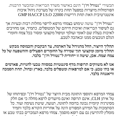
תכשירי
"נטורל ויז'ן"
הינם באישור משרד הבריאות ובהכשר הרבנות.
הפורמולות מיוצרות במפעל תחת בקרה של מערכת ניהול איכות
אינטגרטיבית וזאת תחת דרישות GMP HACCP I.S.O 22000
"נטורל ויז'ן"
עושה שי
מוש בצמחי מרפא לריפוי מחלות רבות ובעיות אך
גם לשיפור הבריאות ואיכות חייהם של המטופלים. כתמיד, אנו מחויבים
לאיכות בעלת שם לאומי ועולמי וטיפול מקצועי ומסור בכל צמח וחומרי
הגלם הנובעים ממנו ובאהבה לטבע.
תהליך הייצור, החל מהגידול על האדמה, עד הבקבוק והכמוסה מבקש
תהליך מיומן ומקצועי תוך שמירה על החומרים הפעילים וההשפעה של כל
צמח וצמח. אכן, שיטה זו ייחודית ל
"נטורל ויז'ן"
בלבד.
אנו לא משווקים תרופות מדף סינטטיות במסווה טבעי לחנויות, פארמים
או בתי טבע. כי אם למרפאות ומטפלים בלבד, בארץ ובחול, תחת הסמכה
ודיאגנוזה בלבד.
הודעה לגולשים באתר
צמחי המרפא ותוספי התזונה מבית היוצר של "נטורל ויז'ן" ובפיתוחו של
טל איתן CLH, אינם תרופה ואינם מיועדים לרפא מחלה כי אם חלק
מסינרגיה קיומית נכונה בדומה לתזונה, תנועה, שיטת נשימה ועוד. כל
הסתמכות על המידע המפורט הינה על אחריות הקורא בלבד ותמיד
מומלץ להתייעץ גם עם רופא מוסמך. צמחי מרפא הנמכרים בבתי טבע או