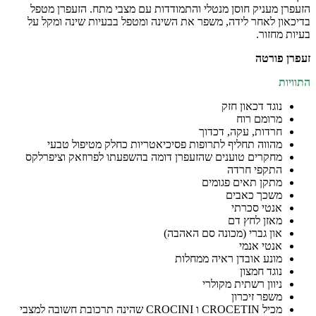
הזעפרן מעניק חוסן מנטלי והתמודדות עם מצבי מתח. הזעפרן מטפל
בדיכאון לאחר לידה, משפר את השינה ומטפל בבעיות שינה ומקל על
בעיות מחזור.
זעפרן פורטה
התוויות
נוגד דכאון חזק
מרומם רוח
חרדות, עקה, דכדוך
מהווה תחליף לתרופות פסיכיאטריות כחלק מטיפול טבעי
מחקרים טוענים שהזעפרן דומה בהשפעתו לפרוזאק וציפרלקס
התקפי חרדה
מתקן תאים פגומים
משכך כאבים
אנטי סכרתי
מאזן לחץ דם
און גברי (מכונה סם האהבה)
אנטי אנמי
מונע אובדן ראיה ממחלות
נוגד חמצון
ניוון רשתית מקולרי
משפר זיכרון
מכיל CROCETIN ו CROCINI שהינה תרכובת חשובה למצבי