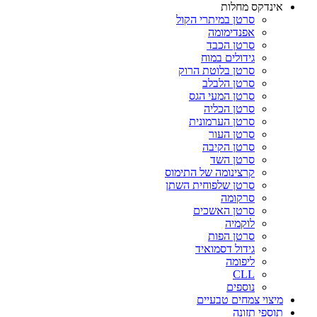
אינדקס מחלות
סרטן במיתרי הקול
אפנדימומה
סרטן הכבד
גידולים במוח
סרטן בלוטת הרוק
סרטן הלבלב
סרטן המעי הגס
סרטן הכליה
סרטן הערמונית
סרטן העור
סרטן הקיבה
סרטן השד
קרצינומה של התימוס
סרטן שלפוחית השתן
סרקומה
סרטן האשכים
לוקמיה
סרטן הפות
גידול דסמואיד
ליפומה
CLL
נוספים
מיצוי צמחים טבעיים
תוספי תזונה