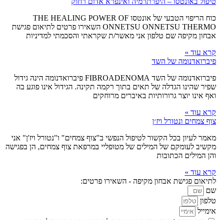
טיפול באונטסו – היפרתרמיה ואינפרא אדום רחוק
כוח הריפוי הטבעי של אונטסו THE HEALING POWER OF
ONNETSU ONNETSU THERMO השאירו פרטים לתיאום פגישת
אבחון מקיפה שם טלפון אני מאשר/ת שקראתי והסכמתי למדיניות
קרא עוד »
פיברואדנומה של השד
פיברואדנומה של השד FIBROADENOMA פיברואדנומה הינה גידול
שפיר שהינו הגדלה של תאים בתוך רקמה תקינה. הגידול אינו פוגע בה
ואף אינו יוצר גרורותיות באיברים מרוחקים
קרא עוד »
צוף צמחים ונטורל ויז׳ן
מאמר לעיון בכל הקשור לטיפול הנפשי ב"צוף צמחים" ו"נטורל ויז'ן" אני
מקשיב לעומקם של המילים של מטופליי במרפאת צוף צמחים, הן בפגישה
והן המילים הכתובות
קרא עוד »
לתיאום פגישת אבחון מקיפה - השאירו פרטים:
שם
טלפון
אימייל