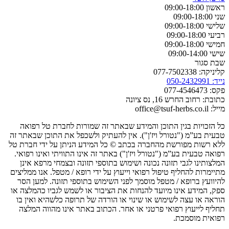
ראשון 09:00-18:00
שני 09:00-18:00
שלישי 09:00-18:00
רביעי 09:00-18:00
חמישי 09:00-18:00
שישי 09:00-14:00
שבת סגור
קליניקה: 077-7502338
נייד: 050-2432991
פקס: 077-4546473
כתובת: רחוב החרש 16, נס ציונה
מייל: office@tsuf-herbs.co.il
כל הזכויות בגין התוכן והמידע שבאתר זה שמורות לחברת טל רפואה
טבעית בע”מ ("נטורל ויז'ן"). אין להעתיק ולשכפל את התוכן שבאתר זה
ללא רשות מפורשת מהחברה בכתב © כל המידע הניתן על ידי חברת טל
רפואה טבעית בע”מ ("נטורל ויז'ן") באתר זה אינו התוויתי ואינו רפואי.
המלצותינו לגבי תזונה נכונה ושימוש בתוספי תזונה ובצמחי מרפא אינן
מתיימרות להחליף טיפול רפואי וייעוץ על ידי רופא / מטפל. אנו ממליצים
להיוועץ ברופא / מטפל מוסמך לפני השימוש בתוספי תזונה. למען הסר
ספק, המידע אינו מיועד להנחות את הציבור או לשמש לגביו כהמלצה או
הוראה או עצה לשימוש או שינוי או הורדה של תרופה כלשהיא ואין בו
תחליף לייעוץ רפואי פרטני או אחר. הכתוב באתר אינו מהווה המלצה
רפואית מוסמכת.