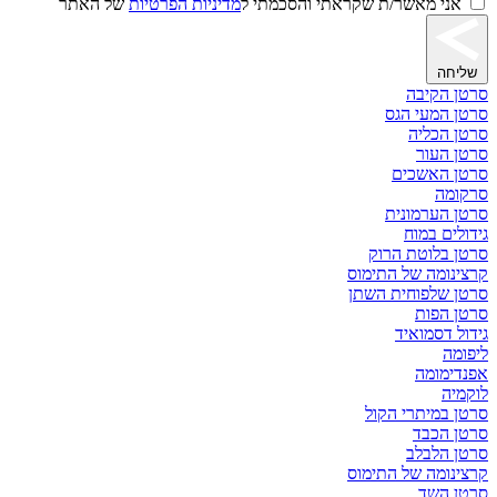
אני מאשר/ת שקראתי והסכמתי ל
מדיניות הפרטיות
של האתר
שליחה
סרטן הקיבה
סרטן המעי הגס
סרטן הכליה
סרטן העור
סרטן האשכים
סרקומה
סרטן הערמונית
גידולים במוח
סרטן בלוטת הרוק
קרצינומה של התימוס
סרטן שלפוחית השתן
סרטן הפות
גידול דסמואיד
ליפומה
אפנדימומה
לוקמיה
סרטן במיתרי הקול
סרטן הכבד
סרטן הלבלב
קרצינומה של התימוס
סרטן השד