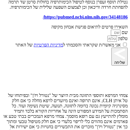
נטילת תוסף זעפרן בנוסף לטיפול הכימותרפיה בחולות סרטן שד תרמה
להפחתת חרדה ודיכאון וכן לצמצום השפעה שלילית של הכימותרפיה.
/
https://pubmed.ncbi.nlm.nih.gov/34148186
השאירו פרטים לתיאום פגישת אבחון מקיפה
שם
טלפון
אני מאשר/ת שקראתי והסכמתי ל
מדיניות הפרטיות
של האתר
שליחה
הודעה לגולשים באתר
צמחי המרפא ותוספי התזונה מבית היוצר של "נטורל ויז'ן" ובפיתוחו של
טל איתן CLH, אינם תרופה ואינם מיועדים לרפא מחלה כי אם חלק
מסינרגיה קיומית נכונה בדומה לתזונה, תנועה, שיטת נשימה ועוד. כל
הסתמכות על המידע המפורט הינה על אחריות הקורא בלבד ותמיד
מומלץ להתייעץ גם עם רופא מוסמך. צמחי מרפא הנמכרים בבתי טבע או
פארמים אינם מהווים כלי לריפוי בלעדי כי אם חלק מטיפול טבעי ומתוך
כך אין "נטורל ויז'ן" מוכרים את התכשירים בחנויות כי אם ישירות אל