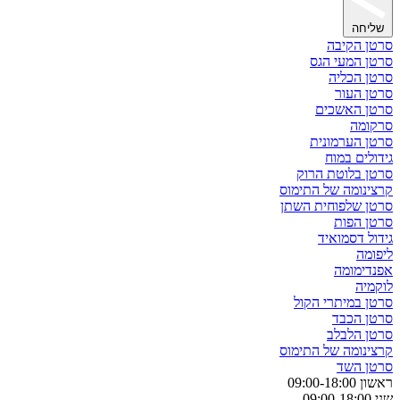
שליחה
סרטן הקיבה
סרטן המעי הגס
סרטן הכליה
סרטן העור
סרטן האשכים
סרקומה
סרטן הערמונית
גידולים במוח
סרטן בלוטת הרוק
קרצינומה של התימוס
סרטן שלפוחית השתן
סרטן הפות
גידול דסמואיד
ליפומה
אפנדימומה
לוקמיה
סרטן במיתרי הקול
סרטן הכבד
סרטן הלבלב
קרצינומה של התימוס
סרטן השד
ראשון 09:00-18:00
שני 09:00-18:00