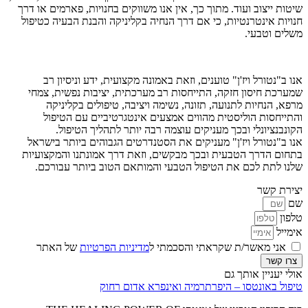
שיטות ייצוב ועוד. מתוך כך, אין אנו משווקים בחנויות, פארמים או דרך
חנויות אינטרנטיות, כי אם דרך הנחיה בקליניקה והבנת הבעיה כטיפול
משלים וטבעי.
אנו ב"נטורל ויז'ן" טוענים, וזאת באמונה מקצועית, ידע וניסיון רב
שמערכת חיסון חזקה, התייחסות רב מערכתית, יציבות נפשית, צמחי
מרפא, הנחיות לתנועה, תזונה, נשימה ויציבה, טיפולים בקליניקה
והתייחסות הוליסטית מהווים אמצעים אינטגרטיביים עם הטיפול
הקונבנציונלי ובכך מעניקים עוצמה רבה יותר לתהליך הטיפול.
אנו ב"נטורל ויז'ן" מעניקים את הסטנדרטים הגבוהים ביותר בישראל
בתחום הדרך הטבעית ובכך מבקשים, וזאת דרך אמונתנו והמקצועיות
שלנו לתת לכם את הטיפול הטבעי והמותאם הטוב ביותר עבורכם.
יצירת קשר
שם
טלפון
אימייל
אני מאשר/ת שקראתי והסכמתי ל
מדיניות הפרטיות
של האתר
צרו קשר
אולי יעניין אותך גם
טיפול באונטסו – היפרתרמיה ואינפרא אדום רחוק