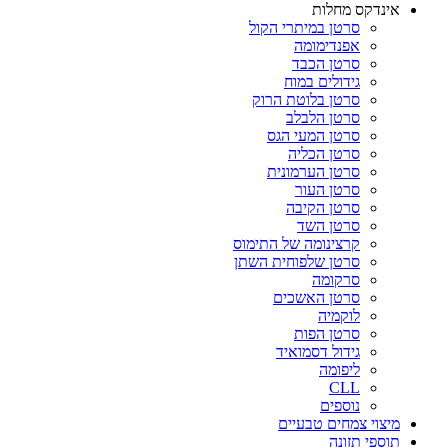
אינדקס מחלות
סרטן במיתרי הקול
אפנדימומה
סרטן הכבד
גידולים במוח
סרטן בלוטת הרוק
סרטן הלבלב
סרטן המעי הגס
סרטן הכליה
סרטן הערמונית
סרטן העור
סרטן הקיבה
סרטן השד
קרצינומה של התימוס
סרטן שלפוחית השתן
סרקומה
סרטן האשכים
לוקמיה
סרטן הפות
גידול דסמואיד
ליפומה
CLL
נוספים
מיצוי צמחים טבעיים
תוספי תזונה