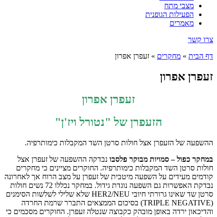
מצבי מתח
הפעילות הגופנית
מאמרים
צרו קשר
דף הבית
»
מחקרים
»
זעפרן אפרון
זעפרן אפרון
זעפרן אפרון
הזעפרן של "נטורל ויז'ן"
ההשפעה של הזעפרן אצל חולות סרטן השד המקבלות כימותרפיה.
במחקר כפול – סמויות מבוקר פלסבו
נבדקה ההשפעה של זעפרן אצל
חולות סרטן השד המקבלות כימותרפיה. החוקרים מציינים כי מחקרים
קודמים מעידים על השפעה מיטבית של זעפרן על מצב הרוח אך לאחרונה
נבדקת האפשרות גם השפעה נוגדת גידול. במחקר נכללו 72 נשים חולות
סרטן שד שאינו גרורתי חיובי HER2/NEU שלא שלילי לשלשות הסימנים
(TRIPLE NEGATIVE) בסיכום הממצאים התברר שרמת החרדה
והדיכאון ירדה באופן מובהק כקבוצה שנטלה זעפרן. החוקרים מסכמים כי