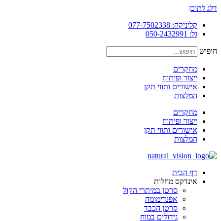
דלג לתוכן
קליניקה: 077-7502338
גל: 050-2432991
חיפוש
מחקרים
ייצור ופיתוח
אישורים ותווי תקן
המלצות
מחקרים
ייצור ופיתוח
אישורים ותווי תקן
המלצות
דף הבית
אינדקס מחלות
סרטן במיתרי הקול
אפנדימומה
סרטן הכבד
גידולים במוח