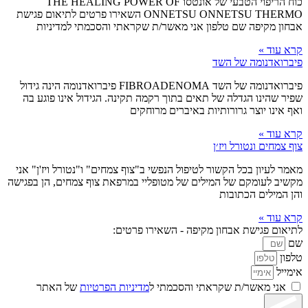
כוח הריפוי הטבעי של אונטסו THE HEALING POWER OF
ONNETSU ONNETSU THERMO השאירו פרטים לתיאום פגישת
אבחון מקיפה שם טלפון אני מאשר/ת שקראתי והסכמתי למדיניות
קרא עוד »
פיברואדנומה של השד
פיברואדנומה של השד FIBROADENOMA פיברואדנומה הינה גידול
שפיר שהינו הגדלה של תאים בתוך רקמה תקינה. הגידול אינו פוגע בה
ואף אינו יוצר גרורותיות באיברים מרוחקים
קרא עוד »
צוף צמחים ונטורל ויז׳ן
מאמר לעיון בכל הקשור לטיפול הנפשי ב"צוף צמחים" ו"נטורל ויז'ן" אני
מקשיב לעומקם של המילים של מטופליי במרפאת צוף צמחים, הן בפגישה
והן המילים הכתובות
קרא עוד »
לתיאום פגישת אבחון מקיפה - השאירו פרטים:
שם
טלפון
אימייל
אני מאשר/ת שקראתי והסכמתי ל
מדיניות הפרטיות
של האתר