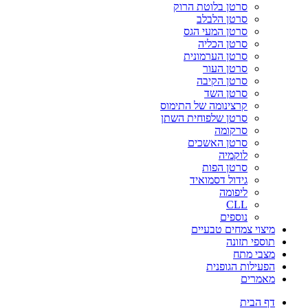
סרטן בלוטת הרוק
סרטן הלבלב
סרטן המעי הגס
סרטן הכליה
סרטן הערמונית
סרטן העור
סרטן הקיבה
סרטן השד
קרצינומה של התימוס
סרטן שלפוחית השתן
סרקומה
סרטן האשכים
לוקמיה
סרטן הפות
גידול דסמואיד
ליפומה
CLL
נוספים
מיצוי צמחים טבעיים
תוספי תזונה
מצבי מתח
הפעילות הגופנית
מאמרים
דף הבית