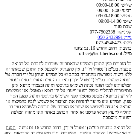
שלישי 09:00-18:00
רביעי 09:00-18:00
חמישי 09:00-18:00
שישי 09:00-14:00
שבת סגור
קליניקה: 077-7502338
נייד: 050-2432991
פקס: 077-4546473
כתובת: רחוב החרש 16, נס ציונה
מייל: office@tsuf-herbs.co.il
כל הזכויות בגין התוכן והמידע שבאתר זה שמורות לחברת טל רפואה
טבעית בע”מ ("נטורל ויז'ן"). אין להעתיק ולשכפל את התוכן שבאתר זה
ללא רשות מפורשת מהחברה בכתב © כל המידע הניתן על ידי חברת טל
רפואה טבעית בע”מ ("נטורל ויז'ן") באתר זה אינו התוויתי ואינו רפואי.
המלצותינו לגבי תזונה נכונה ושימוש בתוספי תזונה ובצמחי מרפא אינן
מתיימרות להחליף טיפול רפואי וייעוץ על ידי רופא / מטפל. אנו ממליצים
להיוועץ ברופא / מטפל מוסמך לפני השימוש בתוספי תזונה. למען הסר
ספק, המידע אינו מיועד להנחות את הציבור או לשמש לגביו כהמלצה או
הוראה או עצה לשימוש או שינוי או הורדה של תרופה כלשהיא ואין בו
תחליף לייעוץ רפואי פרטני או אחר. הכתוב באתר אינו מהווה המלצה
רפואית מוסמכת.
טל רפואה טבעית בע”מ ("נטורל ויז'ן"), רחוב החרש 16 נס ציונה |
תקנון
ותנאי שימוש
|
הצהרת נגישות
|
אישורים, תווי תקן ומשרד הבריאות
|
צוף