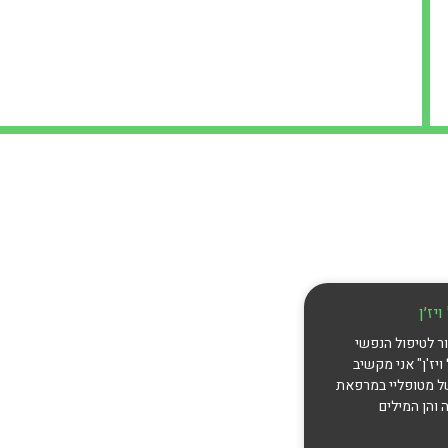
יז׳ן
ר לטיפול הנפשי
ויז'ן" אני מקשיב
ל מטופליי במרפאת
 והן המילים