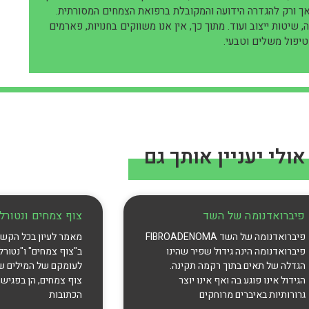
אך ורק להגדרה הידועה והמקובלת ברפואת הצמחים המסורתית.
שיטות ייצוב ועוד. מתוך כך, אין אנו משווקים בחנויות, פארמים
כטיפול משלים וטבעי.
אולי יעניין אותך גם
פיברואדנומה של השד
צוף צמחים ונטורל ו
פיברואדנומה של השד FIBROADENOMA
מאמר לעיון בכל הקשו
פיברואדנומה הינה גידול שפיר שהינו
ב"צוף צמחים" ו"נטורל 
הגדלה של תאים בתוך רקמה תקינה.
לעומקם של המילים ש
הגידול אינו פוגע בה ואף אינו יוצר
צוף צמחים, הן בפגישה
גרורותיות באיברים מרוחקים
הכתובות