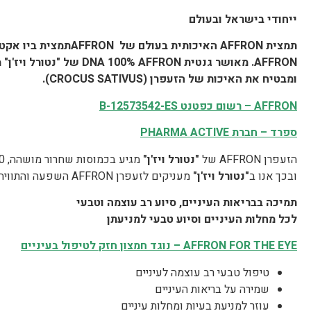
ייחודי בישראל ובעולם
תמצית
AFFRON
האיכותית בעולם של
AFFRON
תמצית ביו אקט
AFFRON
. מאושר גנטית
AFFRON
100%
DNA
של "נטורל ויז'ן"
מ
ומבטיח את האיכות של הזעפרן (
CROCUS SATIVUS
).
AFFRON
– רשום כפטנט
B-12573542-ES
ספרד – חברת
PHARMA ACTIVE
הזעפרן AFFRON של
"נטורל ויז'ן"
ובכך אנו ב
"נטורל ויז'ן"
מעניקים לזעפרן AFFRON השפעה והתוויה לטווח זמן מיטבי וארוך.
תמיכה בבריאות העיניים, סיוע רב עוצמה וטבעי
לכל מחלות העיניים וסיוע טבעי למניעתן
AFFRON FOR THE EYE
– נוגד חמצון חזק לטיפול בעיניים
טיפול טבעי רב עוצמה לעיניים
שמירה על בריאות העיניים
עוזר למניעת בעיות ומחלות עיניים