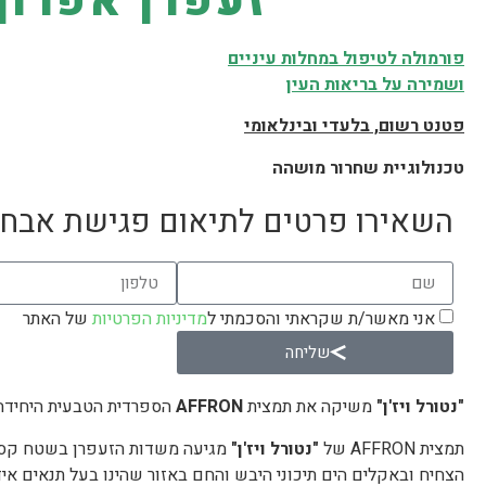
זעפרן אפרון 
פורמולה לטיפול במחלות עיניים
ושמירה על בריאות העין
פטנט רשום, בלעדי ובינלאומי
טכנולוגיית שחרור מושהה
השאירו פרטים לתיאום פגישת אבחו
אני מאשר/ת שקראתי והסכמתי ל
מדיניות הפרטיות
של האתר
שליחה
"נטורל ויז'ן"
משיקה את תמצית
AFFRON
הספרדית הטבעית היחידה 
תמצית AFFRON של
"נטורל ויז'ן"
מגיעה משדות הזעפרן בשטח קסטי
הצחיח ובאקלים הים תיכוני היבש והחם באזור שהינו בעל תנאים איד