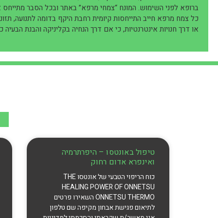
ברופא לפני השימוש. המונח “צמחי מרפא” באתר ובכל הסבר מתייחס 
כל צמח מרפא חייב התייחסות קיומית רחבת היקף בדומה לתנועה, תזונה, 
או דרך חנויות אינטרנטיות, כי אם דרך הנחיה בקליניקה והבנת הבעיה 
טיפול באונטסו – היפרתרמיה
ואינפרא אדום רחוק
כוח הריפוי הטבעי של אונטסו THE
HEALING POWER OF ONNETSU
ONNETSU THERMO השאירו פרטים
לתיאום פגישת אבחון מקיפה שם טלפון
אני מאשר/ת שקראתי והסכמתי למדיניות