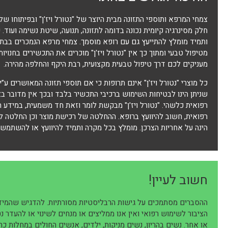
חלק מסינרגיה קיומית נכונה בדומה לתזונה, תנועה, שיטת נשימה ועוד
ותמיד מומלץ להתייעץ גם עם רופא מוסמך. צמחי מרפא הנמכרים בבתי 
מטיפול טבעי ומתוך כך אין "נטורל ויז'ן" מוכרים את התכשירים בחנוי
מעניקים לכם דרך טיפול טבעית מקצועית, רבת היקף והחלפה מהירה.
כל מוצרי "נטורל ויז'ן" אינם תרופות כי אם תוספי תזונה המאושרים ע”י
שניתן הינו לבטיחות השימוש ברכיבי התכשיר בלבד ובכך אין מדובר 
רפואית כלשהי. "נטורל ויז'ן" מבקשת לומר וזאת חד משמעית, במידע ה
רפואית, חשוב להיוועץ ברופא. ההחלטה של רכישת מוצר וכן החלטה 
הינה על אחריות הצרכן. מומלץ בכל מקרה ותמיד להיוועץ או להשתמש 
חשוב לעיין!
ההסברים מסתמכים על גישות הרבליסטיות מסורתיות. להדגיש שהמידע
הציבור לשימוש רפואי ואין אנו ממליצים או מנחים לשינוי או להעדר נ
או אחר. נשים בהריון, נשים מניקות, ילדים, אנשים החולים במחלות כר