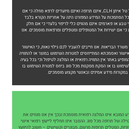
צמחי המרפא ותוספי התזונה מבית היוצר של "נטורל ויז'ן" ובפיתוחו של טל איתן CLH, אינם תרופה ואינם מיועדים לרפא מחלה כי אם
. כל הסתמכות על המידע המפורט הינה על אחריות הקורא בלבד
טבע או פארמים אינם מהווים כלי לריפוי בלעדי כי אם חלק
ות כי אם ישירות אל המטופלים ומטפלים ומרפאות מוסמכים. אנו
 משרד הבריאות. אנו חייבים להעביר לכם גילוי נאות, כי האישור
באישור ואסמכתא המתייחסים למטרות השימוש במוצר או להתוויה
מופיע באתר אין התוויה רפואית או המלצה לטיפול וכי בכל בעיה
לשימוש בו או הסקת מסקנות מכל סוג ביחס למטרת השימוש בו
במקורות מידע אמינים ובאנשי מקצוע מוסמכים.
 המובא אינו המלצה רפואית מוסמכת ובכך אין אנו מנחים את
טילה של תרופה מכל סוג. ההסבר אינו תחליף לייעוץ רפואי אישי
וניות, הנוטלים תרופות מרשם, מבוגרים וקשישים – חשוב להיוועץ