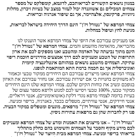
במגוון נושאים הקשורים לבריאותכם, לדוגמא, קומפלקס של מספר
צמחים המכילים גם אשווגנדה יכול לעזור במצב של בעיות זיכרון, מחלות
ניווניות, פרקינסון, אלצהיימר, אך גם שיפור אנרגיה ובריאות.
צמחי המרפא של "נטורל ויז'ן" הינם הדרך היחידה בישראל לבריאות,
מניעת לחץ וטיפול במחלות.
אנו מעניקים עבורכם את היופי של צמחי המרפא אשר הוענקו לנו
מהבריאה, מהאדמה מהשמש והמים.
צמחי המרפא של "נטורל ויז'ן"
הינם מתוך נביעתה של האדמה ומהטבע ואנו מספקים לכם את ארון
התרופות של הטבע ומעניקים לכם דרך אמצעים מודרניים חוכמת ריפוי
עתיקה. הצמחים מהטבע נושאים במהותם אינטליגנציה קיומית
ואוניברסלית אך גם חכמה ברמת התא המותאמת לגופנו.
צמחי המרפא שאנו מייצרים עבורכם הם היחידים ממקור טבעי וכאמור
לא משווקים בחנויות כי אם ישירות עבורכם. אנו נחזיר עבורכם את האיזון
בגופכם ונשיב את כוחות הקיום שלכם. צמחי המרפא שלנו הינם היחידים
ממקור טבעי, 100% טבעי ויסייעו לכם למנוע ולרפא מספר עצום של
בעיות בדומה לצמחי מרפא נוגדי דלקת (אוטואימוניים), אנטי ויראליים,
אנטי חיידקים, אנטי עוויתיים, מטפלים בכבד, באנרגיה, בריפוי ומניעה.
צמחי המרפא של "נטורל ויז'ן" מרפאים, מונעים ומטפלים במקור הבעיה.
פנו רק לחברות שהן גם מרפאות עתירות ניסיון.
"נטורל ויז'ן" –
אנו מייצגים את האמנות ומדע של צמחי המרפא ומעניקים
לכם מידע מקיף והסבר על הצמחים והשימוש בהם כחלק מתהליך
בריאותי בריפוי ומניעה. צמחי המרפא מבית היוצר של "נטורל ויז'ן"