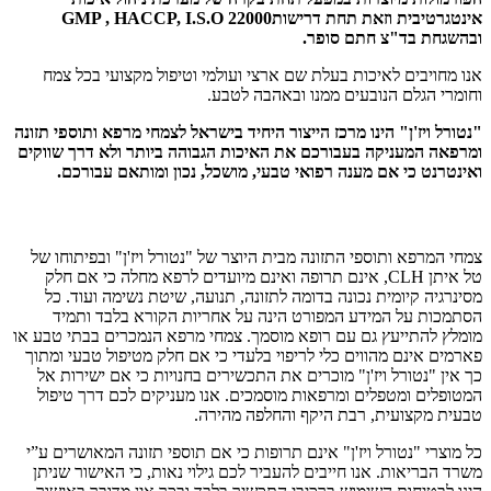
אינטגרטיבית וזאת תחת דרישות
GMP , HACCP, I.S.O 22000
ובהשגחת בד"צ חתם סופר.
אנו מחויבים לאיכות בעלת שם ארצי ועולמי וטיפול מקצועי בכל צמח
וחומרי הגלם הנובעים ממנו ובאהבה לטבע.
"נטורל ויז'ן" הינו מרכז הייצור היחיד בישראל לצמחי מרפא ותוספי תזונה
ומרפאה המעניקה בעבורכם את האיכות הגבוהה ביותר ולא דרך שווקים
ואינטרנט כי אם מענה רפואי טבעי, מושכל, נכון ומותאם עבורכם.
הודעה לגולשים באתר
צמחי המרפא ותוספי התזונה מבית היוצר של "נטורל ויז'ן" ובפיתוחו של
טל איתן CLH, אינם תרופה ואינם מיועדים לרפא מחלה כי אם חלק
מסינרגיה קיומית נכונה בדומה לתזונה, תנועה, שיטת נשימה ועוד. כל
הסתמכות על המידע המפורט הינה על אחריות הקורא בלבד ותמיד
מומלץ להתייעץ גם עם רופא מוסמך. צמחי מרפא הנמכרים בבתי טבע או
פארמים אינם מהווים כלי לריפוי בלעדי כי אם חלק מטיפול טבעי ומתוך
כך אין "נטורל ויז'ן" מוכרים את התכשירים בחנויות כי אם ישירות אל
המטופלים ומטפלים ומרפאות מוסמכים. אנו מעניקים לכם דרך טיפול
טבעית מקצועית, רבת היקף והחלפה מהירה.
כל מוצרי "נטורל ויז'ן" אינם תרופות כי אם תוספי תזונה המאושרים ע”י
משרד הבריאות. אנו חייבים להעביר לכם גילוי נאות, כי האישור שניתן