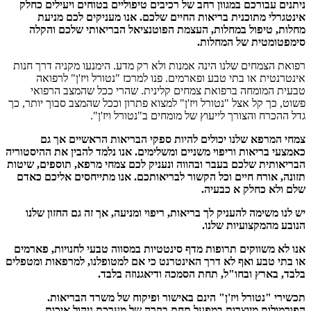
ניתנים עבורכם במגוון רחב של רכיבים טיפוליים בטוחים ויעילים כחלק
אינטגרלי מתוכנית בריאות החיים שלכם. אנו מעניקים לכם מניעת
מחלות, טיפול במחלות, העצמת הפוטנציאל הבריאותי שלכם והקלה
סימפטומטית של המחלות.
רפואת הצמחים שלנו הינה אמנות ולא רק מדע. הימנעו מקניה דרך חנות
אינטרנטית או בתי טבע ופארמים. פנו למרכז "נטורל ויז'ן" לרפואה
טבעית המומחה ברפואת צמחים קלינית. שהרי ככל שהמצב הרפואי
פשוט, כך קל אצל "נטורל ויז'ן" למצוא פתרון וככל שהמצב סבוך יותר, כך
גדל ההכרח והצורך לייעוץ של מומחים ב"נטורל ויז'ן".
צמחי המרפא שלנו יכולים להיות ספקי הבריאות הראשיים אך גם
כאמצעי בריאות וריפוי משניים ומשלימים. אנו נלמד להבין את ההיסטוריה
הבריאותית שלכם בעבר ובהווה ונעניק לכם צמחי מרפא, תוספים, שיטות
תזונה, אורח חיים וכל הקשור לבריאותכם. אנו מתייחסים אליכם כאדם
שלם ולא כחלק א כבעיה.
יש לנו משימה להעניק לך בריאות, ריפוי ומניעה, אך זה גם החזון שלנו
הנובע מהמקצועיות שלנו.
אנו לא משווקים תרופות מדף סינטטיות במסווה טבעי לחנויות, פארמים
או בתי טבע ואף לא דרך האינטרנט כי אם למטופלנו, למרפאות ומטפלים
בלבד, בארץ ובחו"ל, תחת הסמכה ודיאגנוזה בלבד.
תכשירי "נטורל ויז'ן" הינם באישור ופיקוח של משרד הבריאות.
הפורמולות מיוצרות במפעל תחת בקרה של מערכת ניהול איכות