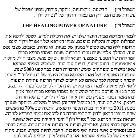
"נטורל ויז'ן" –
חדשנות, מקצועיות, מחקר, פיתוח, ניסיון וטיפול של
עשרות שנים הם, ורק הם עמודי התווך של "נטורל ויז'ן".
"נטורל ויז'ן" –
THE HEALING POWER OF NATURE
לצמחי המרפא מבית היוצר שלנו יש את היכולת לסייע, לטפל ולרפא את
המחלות הקשות והקלות בגופכם. צמחי המרפא של "נטורל ויז'ן" הינם
תרופות ללא מרשם לטיפול במגוון של בעיות, אי נוחות, כאבים, מצבי נפש
ועוד.
במהלך אלפי שנים נעזרו תרבויות שונות בצמחי מרפא מבית
המרקחת של הטבעי כאמצעי רפואי לאיזון, שקט נפשי, מצבי חולי, מחלות
אוטואימוניות, חיזוק חיסוני, בעיות עור ועוד.
השימוש בצמחי המרפא
שאנו מייצרים ומפתחים שימשו תרבויות רבות כבר לפני 5000 שנה.
התכונות הטבעיות של צמחי המרפא מבית היוצר של "נטורל וז'ן" מהוות
הוכחה מובהקת לכך שאתם לא חייבים לצרוך תרופה עתירת תופעות
לוואי לכל מחלה
. לצמחי המרפא יש את הכוח לסייע לכל בעיה. לדוגמא,
כבר ב2015 פורסם מחקר שהשימוש בצמחי מרפא מבית יוצר אמין
ובהתאמה נכונה, מעניק עשרות אחוזי הצלחה לריפוי בנושא חרדה,
דיכאון, אי שקט ועוד, הן כטיפול יחיד והן כטיפול משלים. במחקר שנערך
בשנת 2011 בהרווארד בבית הספר לרפואה, התגלה שכ 70% מהאנשים
שהיו במצבי דכאון ולחץ והתקפי חרדה פנו לרפואת צמחי המרפא לעזרה
.
רפואת צמחי המרפא של "נטורל ויז'ן" הינה היחידה בישראל שאינה
משווקת בבתי טבע, פארמים, חנויות או חנויות אינטרנטיות. קנייה בבתי
טבע ופארמים אינה נכונה ואף מסוכנת. חייבת להיות בקרה, הבנה, ניתוח
והתאמה של כל צמחי המרפא. אנו ב"נטורל ויז'ן" יכולים לעזור לכם