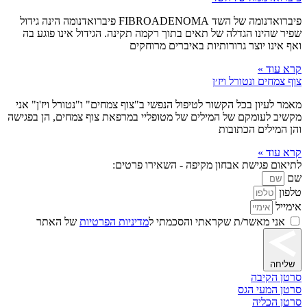
פיברואדנומה של השד FIBROADENOMA פיברואדנומה הינה גידול
שפיר שהינו הגדלה של תאים בתוך רקמה תקינה. הגידול אינו פוגע בה
ואף אינו יוצר גרורותיות באיברים מרוחקים
קרא עוד »
צוף צמחים ונטורל ויז׳ן
מאמר לעיון בכל הקשור לטיפול הנפשי ב"צוף צמחים" ו"נטורל ויז'ן" אני
מקשיב לעומקם של המילים של מטופליי במרפאת צוף צמחים, הן בפגישה
והן המילים הכתובות
קרא עוד »
לתיאום פגישת אבחון מקיפה - השאירו פרטים:
שם
טלפון
אימייל
אני מאשר/ת שקראתי והסכמתי ל
מדיניות הפרטיות
של האתר
שליחה
סרטן הקיבה
סרטן המעי הגס
סרטן הכליה