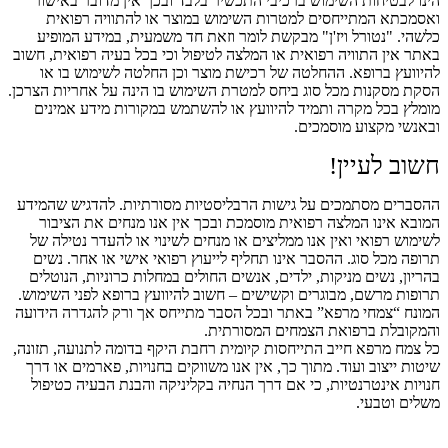
הינו לבטיחות השימוש ברכיבי התכשיר בלבד ובכך אין מדובר באישור
ואסמכתא המתייחסים למטרות השימוש במוצר או להתוויה רפואית
כלשהי. "נטורל ויז'ן" מבקשת לומר וזאת חד משמעית, במידע המופיע
באתר אין התוויה רפואית או המלצה לטיפול וכי בכל בעיה רפואית, חשוב
להיוועץ ברופא. ההחלטה של רכישת מוצר וכן החלטה לשימוש בו או
הסקת מסקנות מכל סוג ביחס למטרת השימוש בו הינה על אחריות הצרכן.
מומלץ בכל מקרה ותמיד להיוועץ או להשתמש במקורות מידע אמינים
ובאנשי מקצוע מוסמכים.
חשוב לעיין!
ההסברים מסתמכים על גישות הרבליסטיות מסורתיות. להדגיש שהמידע
המובא אינו המלצה רפואית מוסמכת ובכך אין אנו מנחים את הציבור
לשימוש רפואי ואין אנו ממליצים או מנחים לשינוי או להעדר נטילה של
תרופה מכל סוג. ההסבר אינו תחליף לייעוץ רפואי אישי או אחר. נשים
בהריון, נשים מניקות, ילדים, אנשים החולים במחלות כרוניות, הנוטלים
תרופות מרשם, מבוגרים וקשישים – חשוב להיוועץ ברופא לפני השימוש.
המונח “צמחי מרפא” באתר ובכל הסבר מתייחס אך ורק להגדרה הידועה
והמקובלת ברפואת הצמחים המסורתית.
כל צמח מרפא חייב התייחסות קיומית רחבת היקף בדומה לתנועה, תזונה,
שיטות ייצוב ועוד. מתוך כך, אין אנו משווקים בחנויות, פארמים או דרך
חנויות אינטרנטיות, כי אם דרך הנחיה בקליניקה והבנת הבעיה כטיפול
משלים וטבעי.