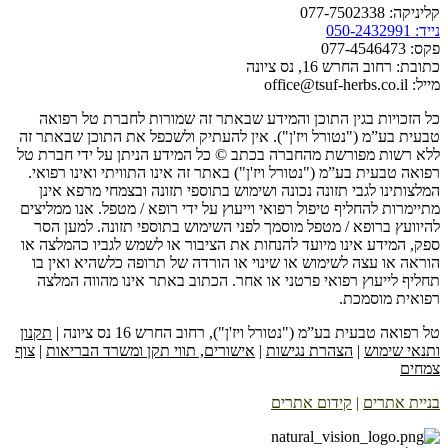
קליניקה: 077-7502338
נייד: 050-2432991
פקס: 077-4546473
כתובת: רחוב החרש 16, נס ציונה
מייל: office@tsuf-herbs.co.il
כל הזכויות בגין התוכן והמידע שבאתר זה שמורות לחברת טל רפואה
טבעית בע”מ ("נטורל ויז'ן"). אין להעתיק ולשכפל את התוכן שבאתר זה
ללא רשות מפורשת מהחברה בכתב © כל המידע הניתן על ידי חברת טל
רפואה טבעית בע”מ ("נטורל ויז'ן") באתר זה אינו התוויתי ואינו רפואי.
המלצותינו לגבי תזונה נכונה ושימוש בתוספי תזונה ובצמחי מרפא אינן
מתיימרות להחליף טיפול רפואי וייעוץ על ידי רופא / מטפל. אנו ממליצים
להיוועץ ברופא / מטפל מוסמך לפני השימוש בתוספי תזונה. למען הסר
ספק, המידע אינו מיועד להנחות את הציבור או לשמש לגביו כהמלצה או
הוראה או עצה לשימוש או שינוי או הורדה של תרופה כלשהיא ואין בו
תחליף לייעוץ רפואי פרטני או אחר. הכתוב באתר אינו מהווה המלצה
רפואית מוסמכת.
טל רפואה טבעית בע”מ ("נטורל ויז'ן"), רחוב החרש 16 נס ציונה |
תקנון
ותנאי שימוש
|
הצהרת נגישות
|
אישורים, תווי תקן ומשרד הבריאות
|
צוף
צמחים
בניית אתרים
|
קידום אתרים