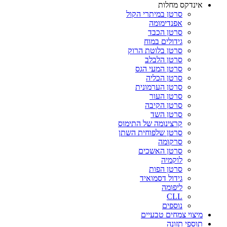
אינדקס מחלות
סרטן במיתרי הקול
אפנדימומה
סרטן הכבד
גידולים במוח
סרטן בלוטת הרוק
סרטן הלבלב
סרטן המעי הגס
סרטן הכליה
סרטן הערמונית
סרטן העור
סרטן הקיבה
סרטן השד
קרצינומה של התימוס
סרטן שלפוחית השתן
סרקומה
סרטן האשכים
לוקמיה
סרטן הפות
גידול דסמואיד
ליפומה
CLL
נוספים
מיצוי צמחים טבעיים
תוספי תזונה