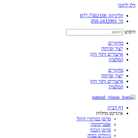
דלג לתוכן
קליניקה: 077-7502338
גל: 050-2432991
חיפוש
מחקרים
ייצור ופיתוח
אישורים ותווי תקן
המלצות
מחקרים
ייצור ופיתוח
אישורים ותווי תקן
המלצות
דף הבית
אינדקס מחלות
סרטן במיתרי הקול
אפנדימומה
סרטן הכבד
גידולים במוח