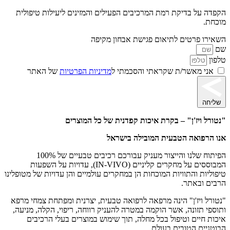
הקפדה על בדיקת רמת המרכיבים הפעילים והמזינים ליעילות טיפולית
מוכחת.
השאירו פרטים לתיאום פגישת אבחון מקיפה
שם
טלפון
אני מאשר/ת שקראתי והסכמתי ל
מדיניות הפרטיות
של האתר
שליחה
"נטורל ויז'ן" – בקרת איכות קפדנית של כל המוצרים
אנו הרפואה הטבעית המובילה בישראל
הפיתוח שלנו והייצור מעניק עבורכם רכיבים טבעיים של 100%
המבוססים על מחקרים קליניים (IN-VIVO), עדויות על השפעות
טיפוליות והתוויות המוכחות הן במחקרים עולמיים והן עדויות של מטופלינו
הרבים ובאתר.
"נטורל ויז'ן" הינה מרפאה לרפואה טבעית, יצרנית ומפתחת צמחי מרפא
ותוספי תזונה, אשר הוקמה במטרה להעניק רווחה, ריפוי, הקלה, מניעה,
איכות חיים וטיפול בכל מחלה, תוך שימוש במוצרים בעלי הרכיבים
הבוטניים הטובים בעולם.