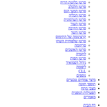
סרטן בלוטת הרוק
סרטן הלבלב
סרטן המעי הגס
סרטן הכליה
סרטן הערמונית
סרטן העור
סרטן הקיבה
סרטן השד
קרצינומה של התימוס
סרטן שלפוחית השתן
סרקומה
סרטן האשכים
לוקמיה
סרטן הפות
גידול דסמואיד
ליפומה
CLL
נוספים
מיצוי צמחים טבעיים
תוספי תזונה
מצבי מתח
הפעילות הגופנית
מאמרים
דף הבית