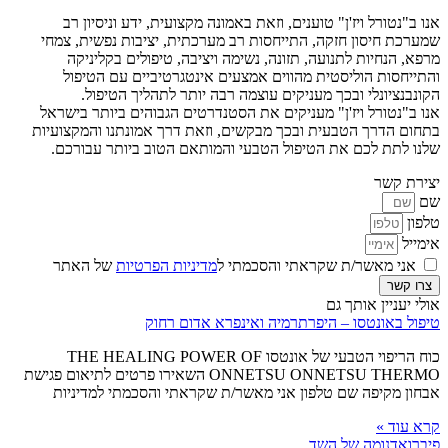
אנו ב"נטורל ויז'ן" טוענים, וזאת באמונה מקצועית, ידע וניסיון רב
שמערכת חיסון חזקה, התייחסות רב מערכתית, יציבות נפשית, צמחי
מרפא, הנחיות לתנועה, תזונה, נשימה ויציבה, טיפולים בקליניקה
והתייחסות הוליסטית מהווים אמצעים אינטגרטיביים עם הטיפול
הקונבנציונלי ובכך מעניקים עוצמה רבה יותר לתהליך הטיפול.
אנו ב"נטורל ויז'ן" מעניקים את הסטנדרטים הגבוהים ביותר בישראל
בתחום הדרך הטבעית ובכך מבקשים, וזאת דרך אמונתנו והמקצועיות
שלנו לתת לכם את הטיפול הטבעי והמותאם הטוב ביותר עבורכם.
יצירת קשר
שם
טלפון
אימייל
אני מאשר/ת שקראתי והסכמתי ל
מדיניות הפרטיות
של האתר
צרו קשר
אולי יעניין אותך גם
טיפול באונטסו – היפרתרמיה ואינפרא אדום רחוק
כוח הריפוי הטבעי של אונטסו THE HEALING POWER OF
ONNETSU ONNETSU THERMO השאירו פרטים לתיאום פגישת
אבחון מקיפה שם טלפון אני מאשר/ת שקראתי והסכמתי למדיניות
קרא עוד »
פיברואדנומה של השד