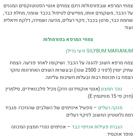
צמחי המרפא שבפורמולות הינם צמחים אנטי הפטוטוקסים המגנים
על הכבד, משקמים אותו, מסייעים לטיפול בכבד שומני, מחלת כבד,
שחמת כבד, סרטן בכבד, ניקוי רעלים, מניעה ושמירה, דלקת ויראלית
ועוד.
צמחי המרפא בפורמולות
SILYBUM MARIANUM זרעי גדילן
צמח מרפא חשוב להגנה על הכבד. ושיקומו לאחר פגיעה. הצמח
עתיק יומין (לפני כ 2500 שנה) ובעשרות השנים האחרונות נחקר
הצמח בו תכונות רבות ובעלות חשיבות עליונה.
·
נוגד חמצון
(אנטי אוקסידנט חזק) מכיל פלבנואידים, סילמרין
(חזק פי 15 מוויטמין E).
·
מנקה רעלים
– מפעיל אינזימים של השלבים שהוזכרו. מגביר
רמת גלוטטיון החשוב לניקוי רעלים.
·
הגברת פעילות אנזימי כבד
– אנזימים נוגדי חמצון המכונה
סופר אוקסיד.