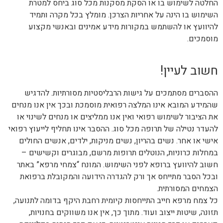
החלטה לשימוש בו או הסקת מסקנות מכל סוג ביחס למטרת
השימוש בו הינה על אחריות הצרכן. מומלץ בכל מקרה ותמיד
להיוועץ או להשתמש במקורות מידע אמינים ובאנשי מקצוע
מוסמכים.
חשוב לעיין!
ההסברים מסתמכים על גישות הרבליסטיות מסורתיות. להדגיש
שהמידע המובא אינו המלצה רפואית מוסמכת ובכך אין אנו מנחים
את הציבור לשימוש רפואי ואין אנו ממליצים או מנחים לשינוי או
להעדר נטילה של תרופה מכל סוג. ההסבר אינו תחליף לייעוץ רפואי
אישי או אחר. נשים בהריון, נשים מניקות, ילדים, אנשים החולים
במחלות כרוניות, הנוטלים תרופות מרשם, מבוגרים וקשישים –
חשוב להיוועץ ברופא לפני השימוש. המונח “צמחי מרפא” באתר
ובכל הסבר מתייחס אך ורק להגדרה הידועה והמקובלת ברפואת
הצמחים המסורתית.
כל צמח מרפא חייב התייחסות קיומית רחבת היקף בדומה לתנועה,
תזונה, שיטות ייצוב ועוד. מתוך כך, אין אנו משווקים בחנויות,