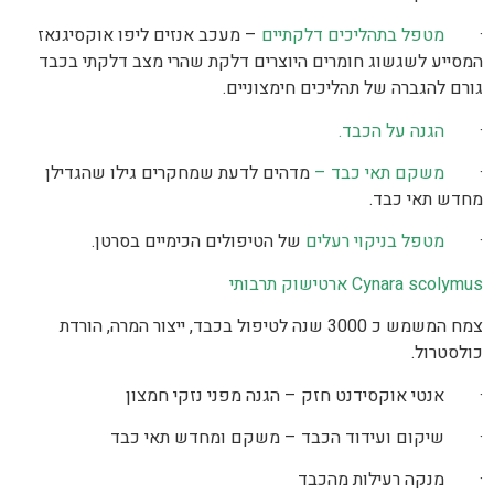
·
מטפל בתהליכים דלקתיים
– מעכב אנזים ליפו אוקסיגנאז
המסייע לשגשוג חומרים היוצרים דלקת שהרי מצב דלקתי בכבד
גורם להגברה של תהליכים חימצוניים.
·
הגנה על הכבד.
·
משקם תאי כבד –
מדהים לדעת שמחקרים גילו שהגדילן
מחדש תאי כבד.
·
מטפל בניקוי רעלים
של הטיפולים הכימיים בסרטן.
Cynara scolymus ארטישוק תרבותי
צמח המשמש כ 3000 שנה לטיפול בכבד, ייצור המרה, הורדת
כולסטרול.
· אנטי אוקסידנט חזק – הגנה מפני נזקי חמצון
· שיקום ועידוד הכבד – משקם ומחדש תאי כבד
· מנקה רעילות מהכבד