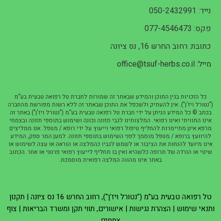
נייד: 050-2432991
פקס: 077-4546473
כתובת: רחוב החרש 16, נס ציונה
מייל: office@tsuf-herbs.co.il
כל הזכויות בגין התוכן והמידע שבאתר זה שמורות לחברת טל רפואה טבעית בע”מ
("נטורל ויז'ן"). אין להעתיק ולשכפל את התוכן שבאתר זה ללא רשות מפורשת מהחברה
בכתב © כל המידע הניתן על ידי חברת טל רפואה טבעית בע”מ ("נטורל ויז'ן") באתר זה
אינו התוויתי ואינו רפואי. המלצותינו לגבי תזונה נכונה ושימוש בתוספי תזונה ובצמחי
מרפא אינן מתיימרות להחליף טיפול רפואי וייעוץ על ידי רופא / מטפל. אנו ממליצים
להיוועץ ברופא / מטפל מוסמך לפני השימוש בתוספי תזונה. למען הסר ספק, המידע
אינו מיועד להנחות את הציבור או לשמש לגביו כהמלצה או הוראה או עצה לשימוש או
שינוי או הורדה של תרופה כלשהיא ואין בו תחליף לייעוץ רפואי פרטני או אחר. הכתוב
באתר אינו מהווה המלצה רפואית מוסמכת.
טל רפואה טבעית בע”מ ("נטורל ויז'ן"), רחוב החרש 16 נס ציונה |
תקנון
ותנאי שימוש
|
הצהרת נגישות
|
אישורים, תווי תקן ומשרד הבריאות
|
צוף
צמחים