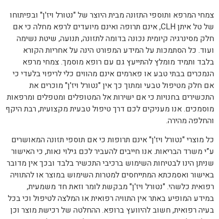
צמחי המרפא ותוספי התזונה מבית היוצר של "נטורל ויז'ן" ובפיתוחו
של טל איתן CLH, אינם תרופה ואינם מיועדים לרפא מחלה כי אם
חלק מסינרגיה קיומית נכונה בדומה לתזונה, תנועה, שיטת נשימה
ועוד. כל הסתמכות על המידע המפורט הינה על אחריות הקורא
בלבד ותמיד מומלץ להתייעץ גם עם רופא מוסמך. צמחי מרפא
הנמכרים בבתי טבע או פארמים אינם מהווים כלי לריפוי בלעדי כי
אם חלק מטיפול טבעי ומתוך כך אין "נטורל ויז'ן" מוכרים את
התכשירים בחנויות כי אם ישירות אל המטופלים ומטפלים ומרפאות
מוסמכים. אנו מעניקים לכם דרך טיפול טבעית מקצועית, רבת היקף
והחלפה מהירה.
כל מוצרי "נטורל ויז'ן" אינם תרופות כי אם תוספי תזונה המאושרים
ע”י משרד הבריאות. אנו חייבים להעביר לכם גילוי נאות, כי האישור
שניתן הינו לבטיחות השימוש ברכיבי התכשיר בלבד ובכך אין מדובר
באישור ואסמכתא המתייחסים למטרות השימוש במוצר או להתוויה
רפואית כלשהי. "נטורל ויז'ן" מבקשת לומר וזאת חד משמעית,
במידע המופיע באתר אין התוויה רפואית או המלצה לטיפול וכי בכל
בעיה רפואית, חשוב להיוועץ ברופא. ההחלטה של רכישת מוצר וכן