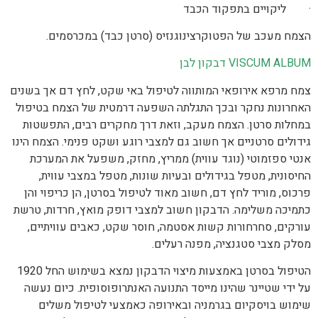
· ליקויים בתפקוד הכבד
הצמח מעכב של הפטוקרצינוגנזיס (סרטן כבד) במכרסמים.
VISCUM ALBUM דבקון לבן
צמח מרפא אירופאי המותווה לטיפול באי שקט, לחץ דם אך בשנים
האחרונות נחקר ובכך התגלתה השפעה דרמטית של הצמח בטיפול
במחלות סרטן. הצמח מעקב, וזאת דרך מחקרים רבים, התפשטות
גידולים סרטניים אך חשוב גם למצבי רוגע ושקט פנימי. הצמח הינו
אנטי ספזמוטי (נוגד עווית) ממריץ, מחזק, משפעל את המערכת
החיסונית, מטפל בגידולים ובעיות שונות, מטפל במצבי עווית,
פרכוס, מוריד לחץ דם, חשוב מאוד לטיפול בסרטן, הן כריפוי והן
כתמיכה משלימה. הדבקון חשוב למצבי דופק מואץ, חרדות, טרשת
עורקים, סחרחורות קשות אסטמה, חוסר שקט, כאבים עוויתיים,
מסלק מצבי סטגנציה, מפנה רעלים.
הטיפול בסרטן באמצעות מיצוי הדבקון נמצא בשימוש החל 1920
על ידי שטיינר שהינו מייסד התנועה האנתרופוסופית. כיום נעשה
שימוש בויסקיום בגרמניה ובאירופה כאמצעי לטיפול משלים