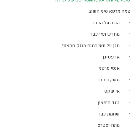
SCHISANDRA CHINENSIS שכיזנדרה
צמח מרפא סיני חשוב
· הגנה על הכבד
· מחדש תאי כבד
· מגן על תאי המוח מנזק חמצוני
· אדפטוגן
· אנטי סרטני
· משקם כבד
· אי שקט
· נוגד חימצון
· שחמת כבד
· מתח וסטרס