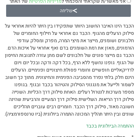
אני מאשר/ת שקראתי והסכמתי ל
מדיניות הפרטיות
של האתר
שליחה
הכבד הינו האיבר החשוב היותר שתפקידו בין היתר להיות אחראי על
סילוק הרעלים מהגוף. הכבד גם אחראי על חילוף החומרים של
חלבונים ושומנים, מייצר את מיצי המרה, מפרק ומסלק עודפי
הורמונים, מאזן את רמת השומנים בדם ואף אחראי על איכות הדם.
הכבד גם מייצר סוגים של חלבונים לשם מתן עזרה לתגובות החיסון
של הגוף. גופנו נחשף ללא הרף, בכל דקה ודקה ובכל יום ויום
לרדיקאליים חופשיים וחומרי פסולת חיצוניים ופנימיים. הרעלים
הינם חלק בלתי נפרד מהסביבה הפנימית והחיצונית. מתוך כך חשוב
לשמור ולייעל את מנגנוני הסילוק והטיהור בכבד ובגוף. בגופנו
מספר מערכות לנטרול רעלים. האחת סילוק דרך הכליות. השנייה
סילוק דרך הריאות. השלישית סילוק דרך המעיים והרביעית שהינה
חשובה מאוד, סילוק דרך הכבד. חומרים רבים עוברים תהליכים
שונים ובין היתר תהליך המכונה התמרה ביולוגית (ביו טרנספורמציה).
ההתמרה הביולוגית בכבד