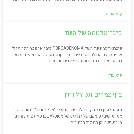
קרא עוד »
פיברואדנומה של השד
פיברואדנומה של השד FIBROADENOMA פיברואדנומה הינה גידול
שפיר שהינו הגדלה של תאים בתוך רקמה תקינה. הגידול אינו פוגע
בה ואף אינו יוצר גרורותיות באיברים מרוחקים
קרא עוד »
צוף צמחים ונטורל ויז׳ן
מאמר לעיון בכל הקשור לטיפול הנפשי ב"צוף צמחים" ו"נטורל ויז'ן"
אני מקשיב לעומקם של המילים של מטופליי במרפאת צוף צמחים,
הן בפגישה והן המילים הכתובות