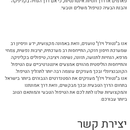
פארמים או דרך חנויות אינטרנטיות, כי אם דרך הנחיה בקליניקה
והבנת הבעיה כטיפול משלים וטבעי.
אנו ב"נטורל ויז'ן" טוענים, וזאת באמונה מקצועית, ידע וניסיון רב
שמערכת חיסון חזקה, התייחסות רב מערכתית, יציבות נפשית, צמחי
מרפא, הנחיות לתנועה, תזונה, נשימה ויציבה, טיפולים בקליניקה
והתייחסות הוליסטית מהווים אמצעים אינטגרטיביים עם הטיפול
הקונבנציונלי ובכך מעניקים עוצמה רבה יותר לתהליך הטיפול.
אנו ב"נטורל ויז'ן" מעניקים את הסטנדרטים הגבוהים ביותר בישראל
בתחום הדרך הטבעית ובכך מבקשים, וזאת דרך אמונתנו
והמקצועיות שלנו לתת לכם את הטיפול הטבעי והמותאם הטוב
ביותר עבורכם.
יצירת קשר