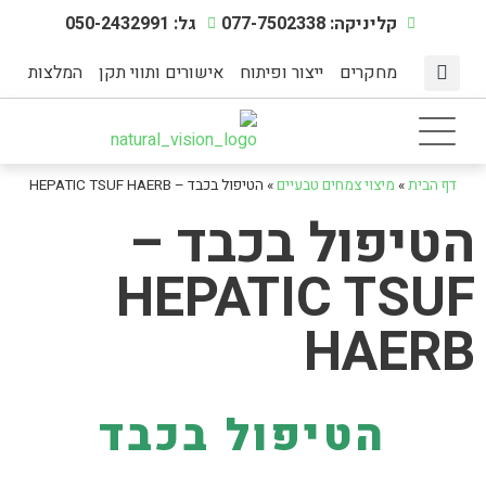
קליניקה: 077-7502338
גל: 050-2432991
מחקרים
ייצור ופיתוח
אישורים ותווי תקן
המלצות
מצבי מתח
דף הבית
תוספי תזונה
אינדקס מחלות
מיצוי צמחים טבעיים
הפעילות הגופנית
דף הבית
»
מיצוי צמחים טבעיים
»
הטיפול בכבד – HEPATIC TSUF HAERB
הטיפול בכבד –
HEPATIC TSUF
HAERB
הטיפול בכבד