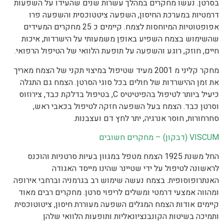
בסרטן. נעשו מחקרים במהלך עשרות שנים שהעידו על השפעות
דרמטיות במערכת החיסון, השפעה ציטטוכסית והשפעה פרו
אפופטוטיות המיוחסות לצמח. קיימים כ 25 מחקרים המעידים
שהשימוש בצמח השפיע באופן משמעותי על הישרדות, איכות
חיים, חוזק, רוגע והשפעה על תופעת הלוואי של הטיפול הרפואי.
מחקר קליני מ 2001 מעיד שטיפול במיצוי תקני של הצמח מאריך
את זמן ההישרדות של חולים בכל סוגי הסרטן. הצמח גם התגלה
כיעיל ביותר לטיפול בהפיטיטיס C, בטיפול בדלקת כבד, צירוזוס
וסרטן כבד. הצמח בעל השפעה חזקה לטיפול בכאבי ראש,
סחרחורות, חוסר אנרגיה, יתר לחץ דם ועצבנות.
VISCUM (דבקון) – מחקרים חשובים
החל משנת 1925 הצמח מטפל במגוון בעיות סרטניות והוכנס
לראשונה לטיפול על ידי שטיינר שהינו מייסד האגודה
האנתרופוסופית. בצמח נעשה שימוש רב בגרמניה וברחבי אירופה
ומהווה אמצעי דרמטי ומשלים לריפוי סרטן. מחקרים רבים מאוד
קיימים אודות הצמח המגלים השפעה מעוררת חיסון, ציטוטוכסית
ותמיכה בשיטות הקונבנציונאליות ותופעות הלוואי שלהן