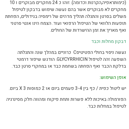
(כימותראפיה,הקרנות וכדומה). זוהו כ 24 מחקרים מבוקרים ו 10
מחקרים לא מבוקרים אשר בהם נעשה שימוש בדבקון לטיפול
משלים בסרטן והתגלה תהליך מדהים של רימסיה בגידולים, הפחתת
תופעות הלוואי של הטיפול הרפואי ועוד. הצמח הינו אנטי סרטני
ואף מאריך את זמן ההישרדות של החולים.
דבקון מחלות וכבד
נעשה ניסוי בחולי הפטיטיסC כרוניים במהלך שנה והתגלתה
השפעה זהה לטיפול GLYCYRRHICIN. הודגש שיפור דרמטי
בדלקת הכבד ואף הפחתה בשחמת כבד או במחקרי סרטן כבד.
אופן השימוש:
יש ליטול כפית / כף בין 3-4 פעמים ביום או 2 כמוסות X 3 ביום.
הפורמולה באיכות ללא פשרות ותחת פיקוח ומהווה חלק מסינרגיה
לטיפול במחלות כבד.
הודעה לגולשים באתר