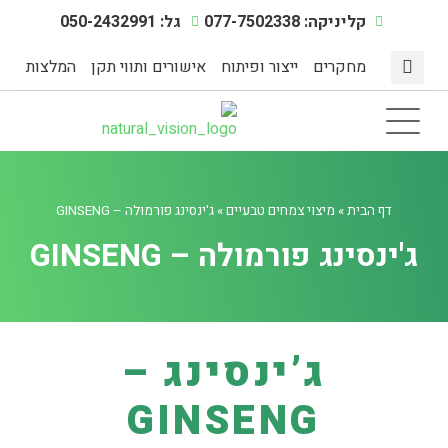
קליניקה: 077-7502338
גל: 050-2432991
מחקרים
ייצור ופיתוח
אישורים ותווי תקן
המלצות
מצבי מתח
דף הבית
תוספי תזונה
אינדקס מחלות
מיצוי צמחים טבעיים
הפעילות הגופנית
דף הבית
»
מיצוי צמחים טבעיים
»
ג'ינסינג פורמולה – GINSENG
ג'ינסינג פורמולה – GINSENG
ג’ינסינג –
GINSENG