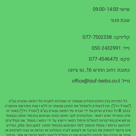
שישי 09:00-14:00
שבת סגור
קליניקה: 077-7502338
נייד: 050-2432991
פקס: 077-4546473
כתובת: רחוב החרש 16, נס ציונה
מייל: office@tsuf-herbs.co.il
כל הזכויות בגין התוכן והמידע שבאתר זה שמורות לחברת טל רפואה טבעית בע”מ
("נטורל ויז'ן"). אין להעתיק ולשכפל את התוכן שבאתר זה ללא רשות מפורשת מהחברה
בכתב © כל המידע הניתן על ידי חברת טל רפואה טבעית בע”מ ("נטורל ויז'ן") באתר זה
אינו התוויתי ואינו רפואי. המלצותינו לגבי תזונה נכונה ושימוש בתוספי תזונה ובצמחי
מרפא אינן מתיימרות להחליף טיפול רפואי וייעוץ על ידי רופא / מטפל. אנו ממליצים
להיוועץ ברופא / מטפל מוסמך לפני השימוש בתוספי תזונה. למען הסר ספק, המידע
אינו מיועד להנחות את הציבור או לשמש לגביו כהמלצה או הוראה או עצה לשימוש או
שינוי או הורדה של תרופה כלשהיא ואין בו תחליף לייעוץ רפואי פרטני או אחר. הכתוב