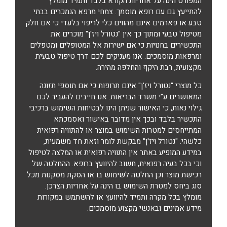
המפורט הינה על אחריות הקורא בלבד ותמיד מומלץ
להתייעץ גם עם רופא מוסמך. צמחי מרפא הנמכרים בבתי
טבע או פארמים אינם מהווים כלי לריפוי בלעדי כי אם חלק
מטיפול טבעי ומתוך כך אין "נטורל ויז'ן" מוכרים את
התכשירים בחנויות כי אם ישירות אל המטופלים ומטפלים
ומרפאות מוסמכים. אנו מעניקים לכם דרך טיפול טבעית
מקצועית, רבת היקף והחלפה מהירה.
כל מוצרי "נטורל ויז'ן" אינם תרופות כי אם תוספי תזונה
המאושרים ע”י משרד הבריאות. אנו חייבים להעביר לכם
גילוי נאות, כי האישור שניתן הינו לבטיחות השימוש ברכיבי
התכשיר בלבד ובכך אין מדובר באישור ואסמכתא
המתייחסים למטרות השימוש במוצר או להתוויה רפואית
כלשהי. "נטורל ויז'ן" מבקשת לומר וזאת חד משמעית,
במידע המופיע באתר אין התוויה רפואית או המלצה לטיפול
וכי בכל בעיה רפואית, חשוב להיוועץ ברופא. ההחלטה של
רכישת מוצר וכן החלטה לשימוש בו או הסקת מסקנות מכל
סוג ביחס למטרת השימוש בו הינה על אחריות הצרכן.
מומלץ בכל מקרה ותמיד להיוועץ או להשתמש במקורות
מידע אמינים ובאנשי מקצוע מוסמכים.