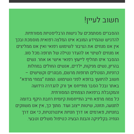
חשוב לעיין!
ההסברים מסתמכים על גישות הרבליסטיות מסורתיות.
להדגיש שהמידע המובא אינו המלצה רפואית מוסמכת ובכך
אין אנו מנחים את הציבור לשימוש רפואי ואין אנו ממליצים
או מנחים לשינוי או להעדר נטילה של תרופה מכל סוג.
ההסבר אינו תחליף לייעוץ רפואי אישי או אחר. נשים
בהריון, נשים מניקות, ילדים, אנשים החולים במחלות
כרוניות, הנוטלים תרופות מרשם, מבוגרים וקשישים –
חשוב להיוועץ ברופא לפני השימוש. המונח “צמחי מרפא”
באתר ובכל הסבר מתייחס אך ורק להגדרה הידועה
והמקובלת ברפואת הצמחים המסורתית.
כל צמח מרפא חייב התייחסות קיומית רחבת היקף בדומה
לתנועה, תזונה, שיטות ייצוב ועוד. מתוך כך, אין אנו משווקים
בחנויות, פארמים או דרך חנויות אינטרנטיות, כי אם דרך
הנחיה בקליניקה והבנת הבעיה כטיפול משלים וטבעי.