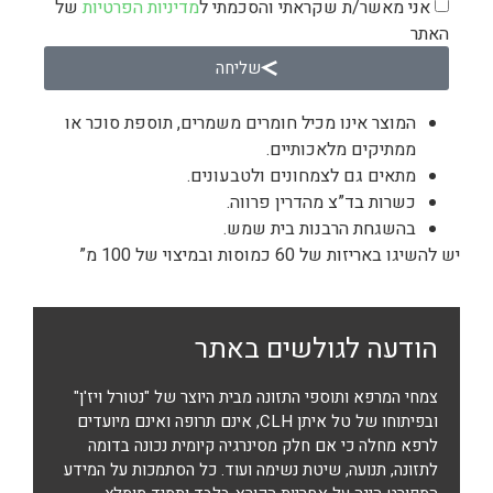
אני מאשר/ת שקראתי והסכמתי ל
מדיניות הפרטיות
של
האתר
שליחה
המוצר אינו מכיל חומרים משמרים, תוספת סוכר או
ממתיקים מלאכותיים.
מתאים גם לצמחונים ולטבעונים.
כשרות בד”צ מהדרין פרווה.
בהשגחת הרבנות בית שמש.
יש להשיגו באריזות של 60 כמוסות ובמיצוי של 100 מ”
הודעה לגולשים באתר
צמחי המרפא ותוספי התזונה מבית היוצר של "נטורל ויז'ן"
ובפיתוחו של טל איתן CLH, אינם תרופה ואינם מיועדים
לרפא מחלה כי אם חלק מסינרגיה קיומית נכונה בדומה
לתזונה, תנועה, שיטת נשימה ועוד. כל הסתמכות על המידע