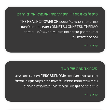
טיפול באונטסו – היפרתרמיה ואינפרא אדום רחוק
כוח הריפוי הטבעי של אונטסו THE HEALING POWER OF
ONNETSU ONNETSU THERMO השאירו פרטים לתיאום
פגישת אבחון מקיפה שם טלפון אני מאשר/ת שקראתי
והסכמתי למדיניות
קרא עוד »
פיברואדנומה של השד
פיברואדנומה של השד FIBROADENOMA פיברואדנומה הינה
גידול שפיר שהינו הגדלה של תאים בתוך רקמה תקינה. הגידול
אינו פוגע בה ואף אינו יוצר גרורותיות באיברים מרוחקים
קרא עוד »