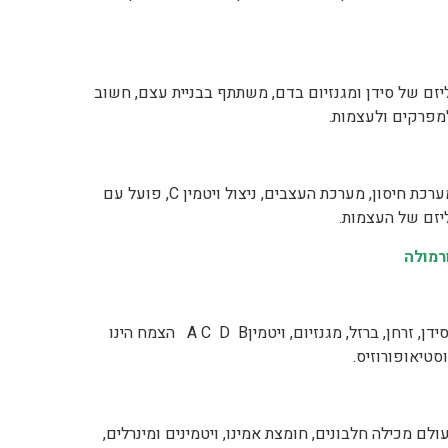
ליזם של סידן ומגנזיום בדם, משתתף בבניית עצם, חשוב
מפרקים ולעצמות.
מינרל המשתתף בחילוף חומרים של ברזל, אחראי על רקמות חיבור, מערכת חיסון, מערכת העצבים, ניצול ויטמין C, פועל עם
יזם של העצמות.
רמולה
סרפד הינו צמח מרפא חשוב. חשוב למפרקים. הסרפד מכיל חלבון, סידן, זרחן, ברזל, מגנזיום, ויטמיןA C D B הצמח הינו
סטיאופורוזיס.
ולם מכילה חלבונים, חומצת אמינו, ויטמינים ומינרלים,