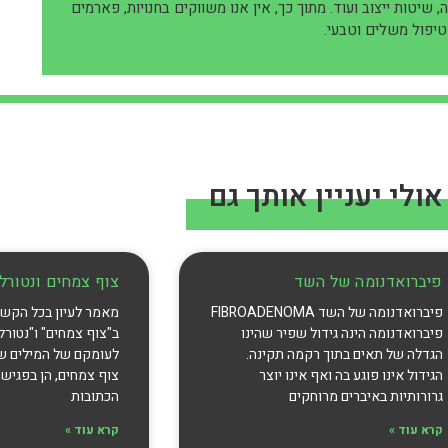
שיטות ייצוב ועוד. מתוך כך, אין אנו משווקים בחנויות, פארמים
כטיפול משלים וטבעי.
אולי יעניין אותך גם
פיברואדנומה של השד
צוף צמחים ונטורל ו
פיברואדנומה של השד FIBROADENOMA
מאמר לעיון בכל הקשו
פיברואדנומה הינה גידול שפיר שהינו
ב"צוף צמחים" ו"נטורל 
הגדלה של תאים בתוך רקמה תקינה.
לעומקם של המילים ש
הגידול אינו פוגע בה ואף אינו יוצר
צוף צמחים, הן בפגישה
גרורותיות באיברים מרוחקים
הכתובות
קרא עוד »
קרא עוד »