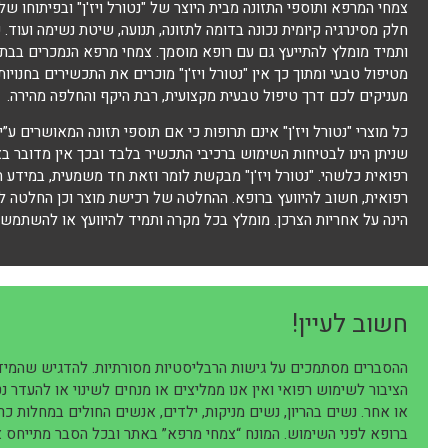
חלק מסינרגיה קיומית נכונה בדומה לתזונה, תנועה, שיטת נשימה ועוד
ותמיד מומלץ להתייעץ גם עם רופא מוסמך. צמחי מרפא הנמכרים בבתי 
מטיפול טבעי ומתוך כך אין "נטורל ויז'ן" מוכרים את התכשירים בחנוי
מעניקים לכם דרך טיפול טבעית מקצועית, רבת היקף והחלפה מהירה.
כל מוצרי "נטורל ויז'ן" אינם תרופות כי אם תוספי תזונה המאושרים ע”י
שניתן הינו לבטיחות השימוש ברכיבי התכשיר בלבד ובכך אין מדובר 
רפואית כלשהי. "נטורל ויז'ן" מבקשת לומר וזאת חד משמעית, במידע ה
רפואית, חשוב להיוועץ ברופא. ההחלטה של רכישת מוצר וכן החלטה 
הינה על אחריות הצרכן. מומלץ בכל מקרה ותמיד להיוועץ או להשתמש 
חשוב לעיין!
ההסברים מסתמכים על גישות הרבליסטיות מסורתיות. להדגיש שהמידע
הציבור לשימוש רפואי ואין אנו ממליצים או מנחים לשינוי או להעדר נ
או אחר. נשים בהריון, נשים מניקות, ילדים, אנשים החולים במחלות כר
ברופא לפני השימוש. המונח “צמחי מרפא” באתר ובכל הסבר מתייחס 