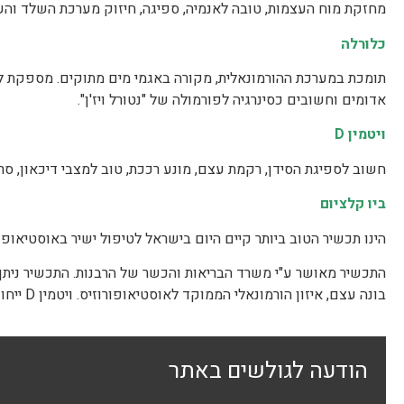
מחזקת מוח העצמות, טובה לאנמיה, ספיגה, חיזוק מערכת השלד והע
כלורלה
תומכת במערכת ההורמונאלית, מקורה באגמי מים מתוקים. מספקת לגוף 
אדומים וחשובים כסינרגיה לפורמולה של "נטורל ויז'ן".
ויטמין
D
חשוב לספיגת הסידן, רקמת עצם, מונע רככת, טוב למצבי דיכאון, סר
ביו קלציום
הינו תכשיר הטוב ביותר קיים היום בישראל לטיפול ישיר באוסטיאופורוזיס וזאת מפ
התכשיר מאושר ע"י משרד הבריאות והכשר של הרבנות. התכשיר ניתן ב
בונה עצם, איזון הורמונאלי הממוקד לאוסטיאופורוזיס. ויטמין D ייחודי, הנחיות תזונה ופעילות גופנית בהנחיה.
הודעה לגולשים באתר