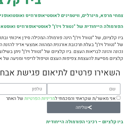
ביו קלצ
צמחי מרפא, מינרלים, וויטמינים לאוסטיאופורוזיס ואוסטואופני
הפורמולה הייחודית של "נטורל ויז'ן" לאוסטיאופורוזיס ואוסטאו
ביו קלציום, של "נטורל ויז'ן" הינה פורמולה המכילה סידן איכותי וב
של "נטורל ויז'ן" בעלת תרכובת אורגנית המהווה אמצעי אדיר להזנת 
נכונה והזנה לבריאות העצם. ביו קלציום של "נטורל ויז'ן" ניתן בשילו
קלציום מסייעת להעצמת צפיפות העצם וטיפול לריפוי ומניעה של או
השאירו פרטים לתיאום פגישת אבחו
אני מאשר/ת שקראתי והסכמתי ל
מדיניות הפרטיות
של האתר
שליחה
ביו קלציום – רכיבי הפורמולה הייחודית