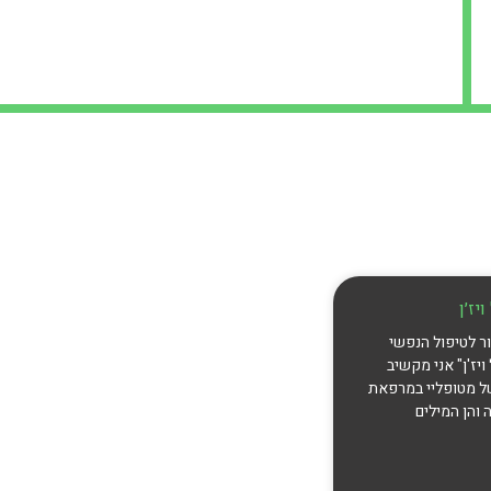
יז׳ן
ר לטיפול הנפשי
ויז'ן" אני מקשיב
ל מטופליי במרפאת
 והן המילים