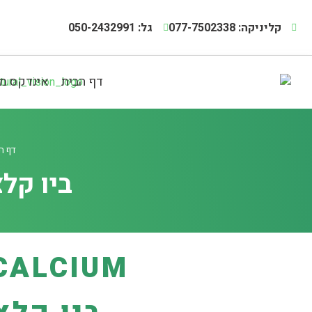
קליניקה: 077-7502338
גל: 050-2432991
דף הבית
אינדקס מ
דף ה
ביו קלציום –
CALCIUM