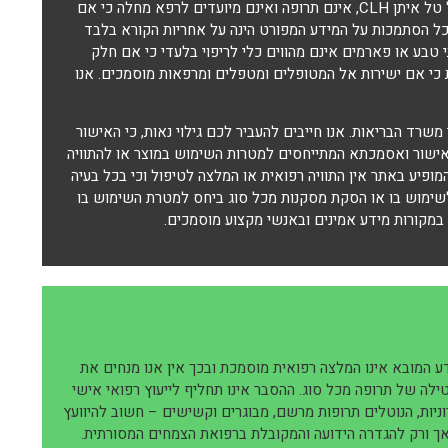
צמחי המרפא ותוספי התזונה מבית היוצר של "נטורל ויז'ן" ובפיתוחו של טל איתן CLH, אינם תרופה ואינם מיועדים לרפא מחלה כי אם
. כל הסתמכות על המידע המפורט הינה על אחריות הקורא בלבד
טבע או פארמים אינם מהווים כלי לריפוי בלעדי כי אם חלק
ות כי אם ישירות אל המטופלים ומטפלים ומרפאות מוסמכים. אנו
 משרד הבריאות. אנו חייבים להעביר לכם גילוי נאות, כי האישור
באישור ואסמכתא המתייחסים למטרות השימוש במוצר או להתוויה
מופיע באתר אין התוויה רפואית או המלצה לטיפול וכי בכל בעיה
לשימוש בו או הסקת מסקנות מכל סוג ביחס למטרת השימוש בו
במקורות מידע אמינים ובאנשי מקצוע מוסמכים.
 המובא אינו המלצה רפואית מוסמכת ובכך אין אנו מנחים את
טילה של תרופה מכל סוג. ההסבר אינו תחליף לייעוץ רפואי אישי
וניות, הנוטלים תרופות מרשם, מבוגרים וקשישים – חשוב להיוועץ
אך ורק להגדרה הידועה והמקובלת ברפואת הצמחים המסורתית.