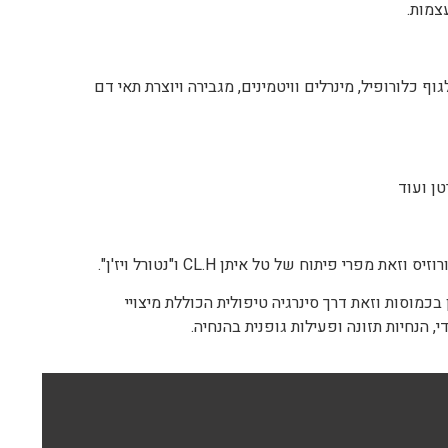
צמות.
כלורופיל, מינרלים וויטמינים, מגבירה ויוצרת תאי דם
טן ועוד
רי פיתוח של טל איתן CL.H ו"נטורל ויז'ן".
כמוסות וזאת דרך סינרגיה טיפולית הכוללת מיצויי