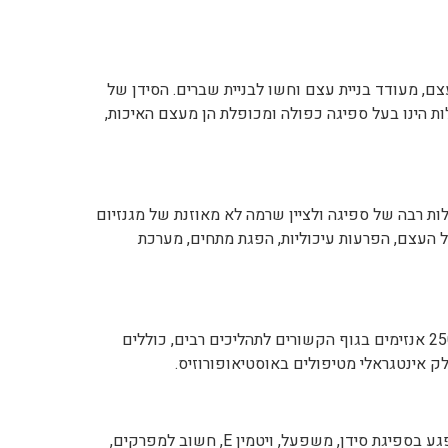
עצם, מעודד בניית עצם וחשו לבניית שברים. הסידן של
ולות הינו בעל ספיגה כפולה ומכופלת הן מעצם האיכות,
ילות רבה של ספיגה ולציין שרמה לא מאוזנת של מגנזיום
ל העצם, הפרעות עיכוליות, הפגת מתחים, מערכת
האבץ גלוקואמט חשוב מאוד לכל תאי הגוף ומהווה רכיב פעיל בכ 250 אנזימים בגוף הקשורים לתהליכים רבים, כוללים
ק אינטגראלי מטיפולים באוסטיאופורוזיס.
המנגן הינו חיוני לתפקוד המוח ולמטבוליזם של סידן . חוסר במנגן יפגע בספיגת סידן, משפעל, ויטמין E, חשוב למפרקים,